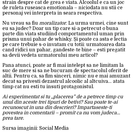
strain despre cat de grea e viata. Alcoolul e ca un joc
de ruleta ruseasca emotionala – niciodata nu stii ce
personaj vei interpreta in seara respectiva.
Nu vreau sa fiu
moralizator
. La urma urmei, cine sunt
eu sa judec? Doar un tip care si-a petrecut o buna
parte din viata studiind comportamentul uman prin
prisma unui pahar de whisky. Și poate ca asta e lectia
pe care trebuie s-o invatam cu totii: urmatoarea data
cand ridici un pahar, gandeste-te bine – esti pregatit
sa devii vedeta urmatorului meu articol?
Pana atunci, poate ar fi mai intelept sa ne limitam la
suc de mere si sa ne bucuram de spectacolul oferit de
altii. Pentru ca, sa fim sinceri, nimic nu e mai amuzant
decat sa privesti dezastrul alcoolic al altcuiva… atata
timp cat nu esti tu insuti protagonistul.
Ai experimentat si tu „placerea” de a petrece timp cu
unul din aceste trei tipuri de betivi? Sau poate te-ai
recunoscut in una din descrieri? Impartaseste-ti
povestea in comentarii – promit ca nu vom judeca…
prea tare.
Sursa imaginii: Social Media