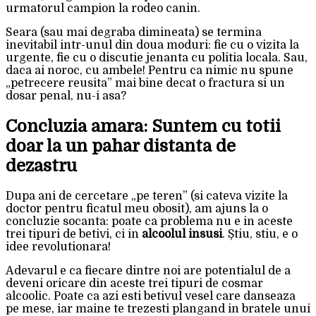
urmatorul campion la rodeo canin.
Seara (sau mai degraba dimineata) se termina
inevitabil intr-unul din doua moduri: fie cu o vizita la
urgente, fie cu o discutie jenanta cu politia locala. Sau,
daca ai noroc, cu ambele! Pentru ca nimic nu spune
„petrecere reusita” mai bine decat o fractura si un
dosar penal, nu-i asa?
Concluzia amara: Suntem cu totii
doar la un pahar distanta de
dezastru
Dupa ani de cercetare „pe teren” (si cateva vizite la
doctor pentru ficatul meu obosit), am ajuns la o
concluzie socanta: poate ca problema nu e in aceste
trei tipuri de betivi, ci in
alcoolul insusi
. Știu, stiu, e o
idee revolutionara!
Adevarul e ca fiecare dintre noi are potentialul de a
deveni oricare din aceste trei tipuri de cosmar
alcoolic. Poate ca azi esti betivul vesel care danseaza
pe mese, iar maine te trezesti plangand in bratele unui