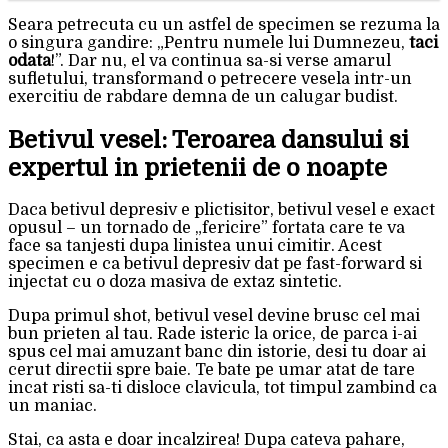
Seara petrecuta cu un astfel de specimen se rezuma la
o singura gandire: „Pentru numele lui Dumnezeu,
taci
odata
!”. Dar nu, el va continua sa-si verse amarul
sufletului, transformand o petrecere vesela intr-un
exercitiu de rabdare demna de un calugar budist.
Betivul vesel: Teroarea dansului si
expertul in prietenii de o noapte
Daca betivul depresiv e plictisitor, betivul vesel e exact
opusul – un tornado de „fericire” fortata care te va
face sa tanjesti dupa linistea unui cimitir. Acest
specimen e ca betivul depresiv dat pe fast-forward si
injectat cu o doza masiva de extaz sintetic.
Dupa primul shot, betivul vesel devine brusc cel mai
bun prieten al tau. Rade isteric la orice, de parca i-ai
spus cel mai amuzant banc din istorie, desi tu doar ai
cerut directii spre baie. Te bate pe umar atat de tare
incat risti sa-ti disloce clavicula, tot timpul zambind ca
un maniac.
Stai, ca asta e doar incalzirea! Dupa cateva pahare,