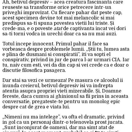
Ah, betivul depresiv – acea creatura fascinanta care
reuseste sa transforme orice petrecere intr-un
priveghi improvizat. Cu fiecare pahar dat peste cap,
acest specimen devine tot mai melancolic si mai
predispus sa-ti spuna povestea vietii lui triste. Și
crede-ma, e o poveste
atat
de captivanta incat vei dori
sa-ti torni vodca in urechi doar ca sa nu mai auzi.
Totul incepe innocent. Primul pahar il face sa
vorbeasca despre problemele lumii. „Știi tu, lumea asta
e plina de dusmani si conspiratii”, iti va sopti el
conspirativ, privind in jur de parca l-ar urmari CIA. Iar
tu, naiv cum esti, vei da din cap si vei crede ca e doar o
discutie filosofica pasagera.
Dar stai sa vezi ce urmeaza! Pe masura ce alcoolul ii
inunda creierul, betivul depresiv isi va indrepta
atentia asupra propriei vieti mizerabile. Și, Doamne
fereste, daca cumva ai ghinionul sa fii prins in aceasta
conversatie, pregateste-te pentru un monolog epic
despre cat de grea e viata lui.
„Nimeni nu ma intelege”, va ofta el dramatic, privind
in gol ca un personaj dintr-o telenovela prost jucata.
„Sunt inconjurat de oameni, dar ma simt atat de