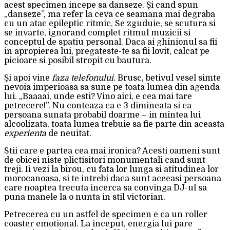
acest specimen incepe sa danseze. Și cand spun
„danseze”, ma refer la ceva ce seamana mai degraba
cu un atac epileptic ritmic. Se zguduie, se scutura si
se invarte, ignorand complet ritmul muzicii si
conceptul de spatiu personal. Daca ai ghinionul sa fii
in apropierea lui, pregateste-te sa fii lovit, calcat pe
picioare si posibil stropit cu bautura.
Și apoi vine
faza telefonului
. Brusc, betivul vesel simte
nevoia imperioasa sa sune pe toata lumea din agenda
lui. „Baaaai, unde esti? Vino aici, e cea mai tare
petrecere!”. Nu conteaza ca e 3 dimineata si ca
persoana sunata probabil doarme – in mintea lui
alcoolizata, toata lumea trebuie sa fie parte din aceasta
experienta
de neuitat.
Stii care e partea cea mai ironica? Acesti oameni sunt
de obicei niste plictisitori monumentali cand sunt
treji. Ii vezi la birou, cu fata lor lunga si atitudinea lor
morocanoasa, si te intrebi daca sunt aceeasi persoana
care noaptea trecuta incerca sa convinga DJ-ul sa
puna manele la o nunta in stil victorian.
Petrecerea cu un astfel de specimen e ca un roller
coaster emotional. La inceput, energia lui pare