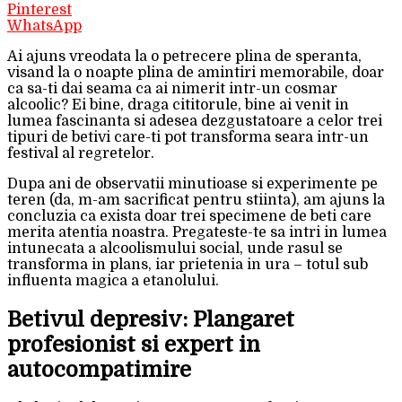
Pinterest
WhatsApp
Ai ajuns vreodata la o petrecere plina de speranta,
visand la o noapte plina de amintiri memorabile, doar
ca sa-ti dai seama ca ai nimerit intr-un cosmar
alcoolic? Ei bine, draga cititorule, bine ai venit in
lumea fascinanta si adesea dezgustatoare a celor trei
tipuri de betivi care-ti pot transforma seara intr-un
festival al regretelor.
Dupa ani de observatii minutioase si experimente pe
teren (da, m-am sacrificat pentru stiinta), am ajuns la
concluzia ca exista doar trei specimene de beti care
merita atentia noastra. Pregateste-te sa intri in lumea
intunecata a alcoolismului social, unde rasul se
transforma in plans, iar prietenia in ura – totul sub
influenta magica a etanolului.
Betivul depresiv: Plangaret
profesionist si expert in
autocompatimire