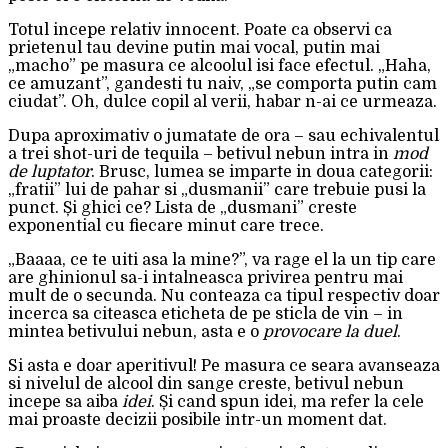
Totul incepe relativ innocent. Poate ca observi ca
prietenul tau devine putin mai vocal, putin mai
„macho” pe masura ce alcoolul isi face efectul. „Haha,
ce amuzant”, gandesti tu naiv, „se comporta putin cam
ciudat”. Oh, dulce copil al verii, habar n-ai ce urmeaza.
Dupa aproximativ o jumatate de ora – sau echivalentul
a trei shot-uri de tequila – betivul nebun intra in
mod
de luptator
. Brusc, lumea se imparte in doua categorii:
„fratii” lui de pahar si „dusmanii” care trebuie pusi la
punct. Și ghici ce? Lista de „dusmani” creste
exponential cu fiecare minut care trece.
„Baaaa, ce te uiti asa la mine?”, va rage el la un tip care
are ghinionul sa-i intalneasca privirea pentru mai
mult de o secunda. Nu conteaza ca tipul respectiv doar
incerca sa citeasca eticheta de pe sticla de vin – in
mintea betivului nebun, asta e o
provocare la duel
.
Si asta e doar aperitivul! Pe masura ce seara avanseaza
si nivelul de alcool din sange creste, betivul nebun
incepe sa aiba
idei
. Și cand spun idei, ma refer la cele
mai proaste decizii posibile intr-un moment dat.