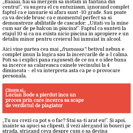
„Baaaai, hai sa mergem sa inotam in fantana din
centru!”, va sugera el cu entuziasm, ignorand complet
faptul ca e ianuarie si afara sunt -10 grade. Sau poate
ca va decide brusc ca e momentul perfect sa-si
demonstreze abilitatile de cascador: „Uitati-va la mine
cum sar de pe balcon in piscina!”. Faptul ca sunteti la
etajul 10 si ca nu exista nicio piscina in apropiere e un
detaliu minor pentru creierul lui inmuiat in alcool.
Aici vine partea cea mai
„frumoasa”
: betivul nebun e
complet imun la logica sau la incercarile de a-l calma.
Poti sa-i explici pana ragusesti de ce nu e o idee buna
sa incerce sa calareasca cainele vecinului la 4
dimineata – el va interpreta asta ca pe o provocare
personala.
Citeste si...
Lucian Bode a pierdut inca un
proces prin care incerca sa scape
de verdictul de plagiator
„Tu nu crezi ca pot s-o fac? Stai sa-ti arat eu!”. Și apoi,
inainte sa apuci sa clipesti, il vezi alergand in boxeri pe
strada, strigand ceva despre cum o sa devina