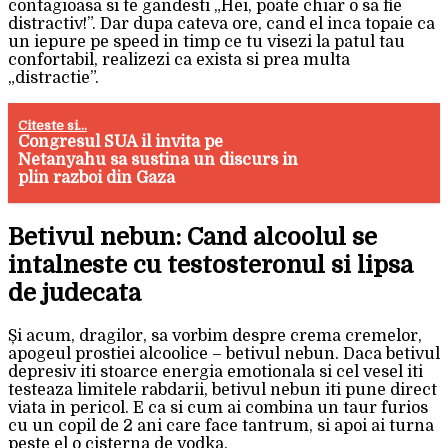
contagioasa si te gandesti „Hei, poate chiar o sa fie
distractiv!”. Dar dupa cateva ore, cand el inca topaie ca
un iepure pe speed in timp ce tu visezi la patul tau
confortabil, realizezi ca exista si prea multa
„distractie”.
Citeste si...
Congresul SUA il invita pe
Netanyahu sa sustina un discurs in
plin razboi din Gaza
Betivul nebun: Cand alcoolul se
intalneste cu testosteronul si lipsa
de judecata
Și acum, dragilor, sa vorbim despre crema cremelor,
apogeul prostiei alcoolice – betivul nebun. Daca betivul
depresiv iti stoarce energia emotionala si cel vesel iti
testeaza limitele rabdarii, betivul nebun iti pune direct
viata in pericol. E ca si cum ai combina un taur furios
cu un copil de 2 ani care face tantrum, si apoi ai turna
peste el o cisterna de vodka.