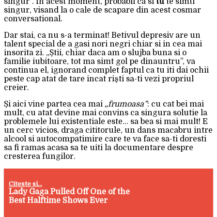
singur”. In acest moment, probabil ca si
tu
te simti
singur, visand la o cale de scapare din acest cosmar
conversational.
Dar stai, ca nu s-a terminat! Betivul depresiv are un
talent special de a gasi nori negri chiar si in cea mai
insorita zi. „Știi, chiar daca am o slujba buna si o
familie iubitoare, tot ma simt gol pe dinauntru”, va
continua el, ignorand complet faptul ca tu iti dai ochii
peste cap atat de tare incat rişti sa-ti vezi propriul
creier.
Și aici vine partea cea mai
„frumoasa”
: cu cat bei mai
mult, cu atat devine mai convins ca singura solutie la
problemele lui existentiale este… sa bea si mai mult! E
un cerc vicios, draga cititorule, un dans macabru intre
alcool si autocompatimire care te va face sa-ti doresti
sa fi ramas acasa sa te uiti la documentare despre
cresterea fungilor.
Citeste si...
Lady Gaga Pulled Off One of the
Best Halftime Shows Ever