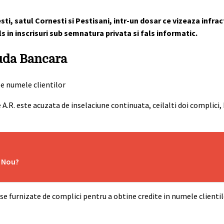
lesti, satul Cornesti si Pestisani, intr-un dosar ce vizeaza infra
ls in inscrisuri sub semnatura privata si fals informatic.
auda Bancara
 A.R. este acuzata de inselaciune continuata, ceilalti doi complici, B.
l Nou?
se furnizate de complici pentru a obtine credite in numele clienti