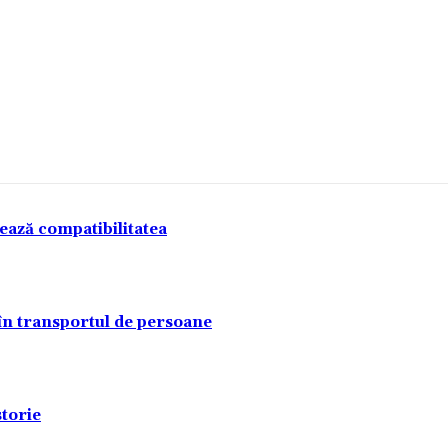
tează compatibilitatea
 în transportul de persoane
torie