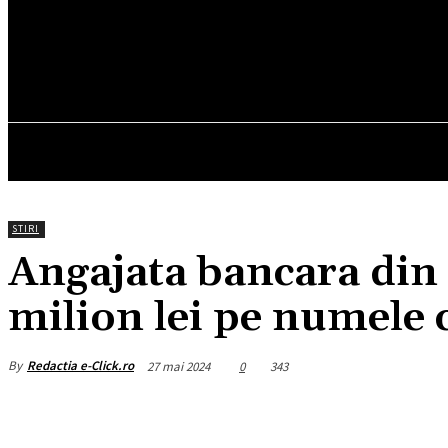
19.2
C
München
joi, august 6, 2026
HOM
STIRI
Angajata bancara din G
milion lei pe numele c
By
Redactia e-Click.ro
27 mai 2024
0
343