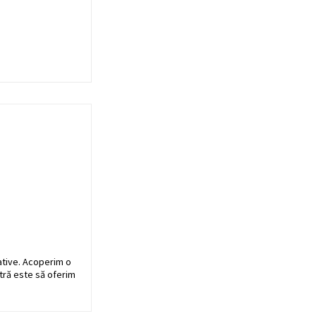
ative. Acoperim o
stră este să oferim