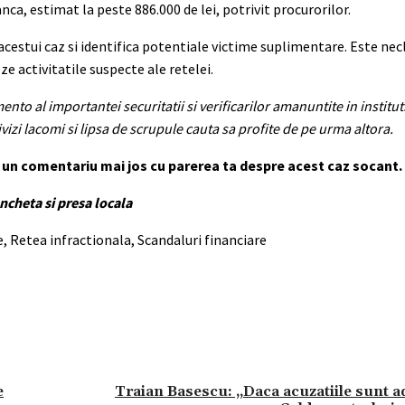
ca, estimat la peste 886.000 de lei, potrivit procurorilor.
estui caz si identifica potentiale victime suplimentare. Este necl
zeze activitatile suspecte ale retelei.
o al importantei securitatii si verificarilor amanuntite in instituti
izi lacomi si lipsa de scrupule cauta sa profite de pe urma altora.
sa un comentariu mai jos cu parerea ta despre acest caz socant.
ancheta si presa locala
 Retea infractionala, Scandaluri financiare
e
Traian Basescu: „Daca acuzatiile sunt a