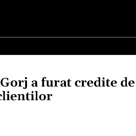
E
STIRI
TEHNOLOGIE-STIINTA
CURIOZITATI
orj a furat credite de
lientilor
Acțiune