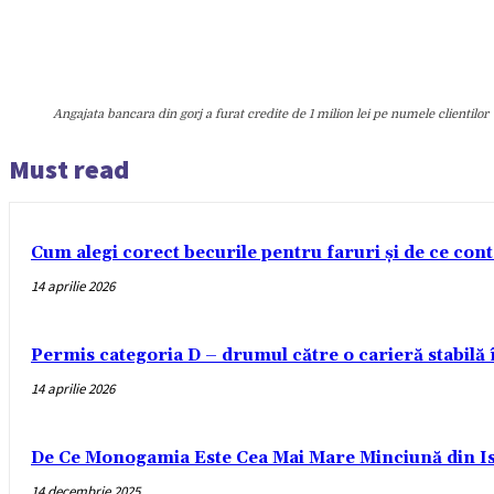
Angajata bancara din gorj a furat credite de 1 milion lei pe numele clientilor
Must read
Cum alegi corect becurile pentru faruri și de ce con
14 aprilie 2026
Permis categoria D – drumul către o carieră stabilă
14 aprilie 2026
De Ce Monogamia Este Cea Mai Mare Minciună din Is
14 decembrie 2025