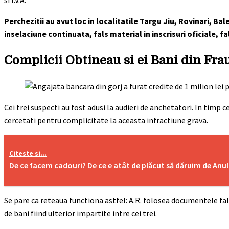
si I.V.A.”
Perchezitii au avut loc in localitatile Targu Jiu, Rovinari, Ba
inselaciune continuata, fals material in inscrisuri oficiale, fa
Complicii Obtineau si ei Bani din Fr
Cei trei suspecti au fost adusi la audieri de anchetatori. In timp ce
cercetati pentru complicitate la aceasta infractiune grava.
Citeste si...
De ce facem cadouri? De ce e atât de plăcut să dăruim de Anu
Se pare ca reteaua functiona astfel: A.R. folosea documentele fal
de bani fiind ulterior impartite intre cei trei.