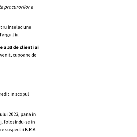
ta procurorilor a
ntru inselaciune
Targu Jiu.
a 53 de clienti ai
 venit, cupoane de
redit in scopul
nului 2023, pana in
, folosindu-se in
re suspectii B.R.A.