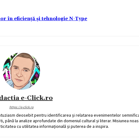
lor în eficiență și tehnologie N-Type
dactia e-Click.ro
https://e-click.ro
ntuziasm deosebit pentru identificarea și relatarea evenimentelor semnific
ati, până la analize aprofundate din domeniul cultural și literar. Misiunea noa
ticitatea cu utilitatea informațională și puterea de a inspira.