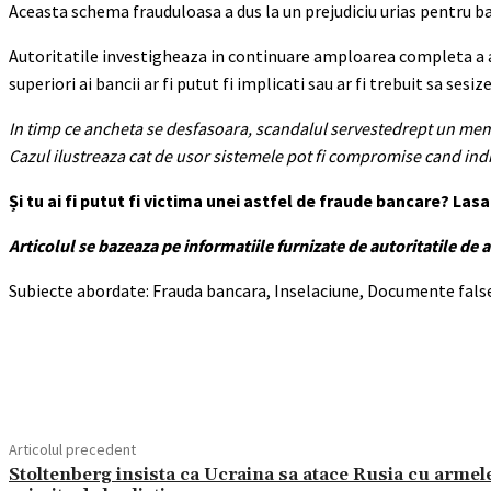
Aceasta schema frauduloasa a dus la un prejudiciu urias pentru ban
Autoritatile investigheaza in continuare amploarea completa a ac
superiori ai bancii ar fi putut fi implicati sau ar fi trebuit sa sesi
In timp ce ancheta se desfasoara, scandalul servestedrept un mement
Cazul ilustreaza cat de usor sistemele pot fi compromise cand indiv
Și tu ai fi putut fi victima unei astfel de fraude bancare? La
Articolul se bazeaza pe informatiile furnizate de autoritatile de 
Subiecte abordate: Frauda bancara, Inselaciune, Documente false,
Acțiune
Articolul precedent
Stoltenberg insista ca Ucraina sa atace Rusia cu armel