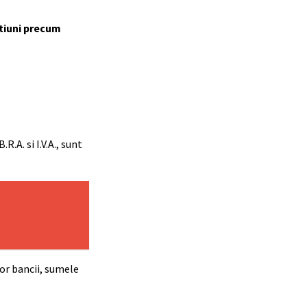
ctiuni precum
R.A. si I.V.A., sunt
lor bancii, sumele