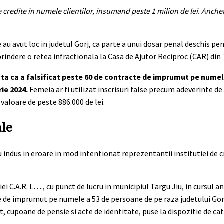
 credite in numele clientilor, insumand peste 1 milion de lei. Anche
e au avut loc in judetul Gorj, ca parte a unui dosar penal deschis pe
indere o retea infractionala la Casa de Ajutor Reciproc (CAR) din 
ta ca a falsificat peste 60 de contracte de imprumut pe numele 
rie 2024.
Femeia ar fi utilizat inscrisuri false precum adeverinte de
valoare de peste 886.000 de lei.
ale
, au indus in eroare in mod intentionat reprezentantii institutiei de c
ei C.A.R. L…., cu punct de lucru in municipiul Targu Jiu, in cursul a
te de imprumut pe numele a 53 de persoane de pe raza judetului Gorj
, cupoane de pensie si acte de identitate, puse la dispozitie de cat