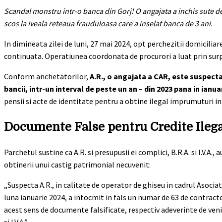
Scandal monstru intr-o banca din Gorj! O angajata a inchis sute de
scos la iveala reteaua frauduloasa care a inselat banca de 3 ani.
In dimineata zilei de luni, 27 mai 2024, opt perchezitii domiciliar
continuata. Operatiunea coordonata de procurori a luat prin surpr
Conform anchetatorilor,
A.R., o angajata a CAR, este suspecta
bancii, intr-un interval de peste un an – din 2023 pana in ianua
pensii si acte de identitate pentru a obtine ilegal imprumuturi in 
Documente False pentru Credite Ileg
Parchetul sustine ca A.R. si presupusii ei complici, B.R.A. si I.V.A.
obtinerii unui castig patrimonial necuvenit:
„Suspecta A.R., in calitate de operator de ghiseu in cadrul Asociati
luna ianuarie 2024, a intocmit in fals un numar de 63 de contrac
acest sens de documente falsificate, respectiv adeverinte de venit