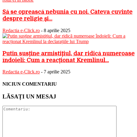
Să se oprească nebunia cu noi. Câteva cuvinte
despre religie și...
Redactia e-Click.ro
-
8 aprilie 2025
Putin susține armistițiul, dar ridică numeroase
îndoieli: Cum a reacționat Kremlinul...
Redactia e-Click.ro
-
7 aprilie 2025
NICIUN COMENTARIU
LĂSAȚI UN MESAJ