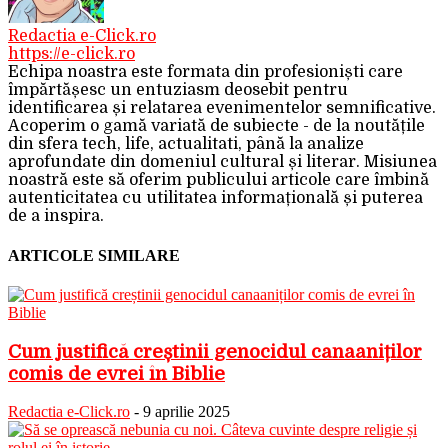
Redactia e-Click.ro
https://e-click.ro
Echipa noastra este formata din profesioniști care
împărtășesc un entuziasm deosebit pentru
identificarea și relatarea evenimentelor semnificative.
Acoperim o gamă variată de subiecte - de la noutățile
din sfera tech, life, actualitati, până la analize
aprofundate din domeniul cultural și literar. Misiunea
noastră este să oferim publicului articole care îmbină
autenticitatea cu utilitatea informațională și puterea
de a inspira.
ARTICOLE SIMILARE
Cum justifică creștinii genocidul canaaniților
comis de evrei în Biblie
Redactia e-Click.ro
-
9 aprilie 2025