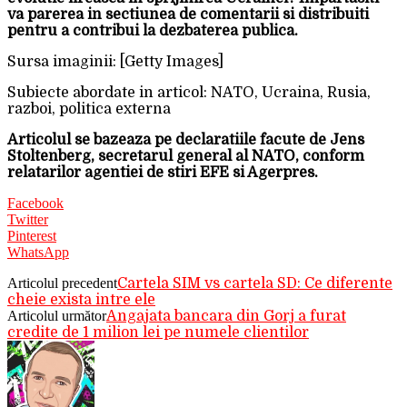
va parerea in sectiunea de comentarii si distribuiti
pentru a contribui la dezbaterea publica.
Sursa imaginii: [Getty Images]
Subiecte abordate in articol: NATO, Ucraina, Rusia,
razboi, politica externa
Articolul se bazeaza pe declaratiile facute de Jens
Stoltenberg, secretarul general al NATO, conform
relatarilor agentiei de stiri EFE si Agerpres.
Facebook
Twitter
Pinterest
WhatsApp
Articolul precedent
Cartela SIM vs cartela SD: Ce diferente
cheie exista intre ele
Articolul următor
Angajata bancara din Gorj a furat
credite de 1 milion lei pe numele clientilor