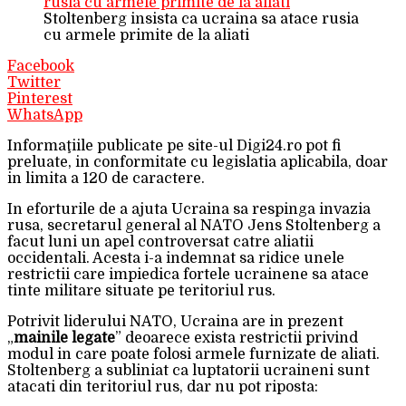
Stoltenberg insista ca ucraina sa atace rusia
cu armele primite de la aliati
Facebook
Twitter
Pinterest
WhatsApp
Informaţiile publicate pe site-ul Digi24.ro pot fi
preluate, in conformitate cu legislatia aplicabila, doar
in limita a 120 de caractere.
In eforturile de a ajuta Ucraina sa respinga invazia
rusa, secretarul general al NATO Jens Stoltenberg a
facut luni un apel controversat catre aliatii
occidentali. Acesta i-a indemnat sa ridice unele
restrictii care impiedica fortele ucrainene sa atace
tinte militare situate pe teritoriul rus.
Potrivit liderului NATO, Ucraina are in prezent
„
mainile legate
” deoarece exista restrictii privind
modul in care poate folosi armele furnizate de aliati.
Stoltenberg a subliniat ca luptatorii ucraineni sunt
atacati din teritoriul rus, dar nu pot riposta: