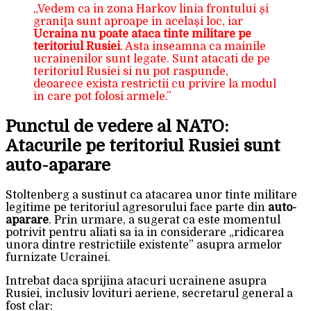
„Vedem ca in zona Harkov linia frontului şi
graniţa sunt aproape in acelaşi loc, iar
Ucraina nu poate ataca tinte militare pe
teritoriul Rusiei
. Asta inseamna ca mainile
ucrainenilor sunt legate. Sunt atacati de pe
teritoriul Rusiei si nu pot raspunde,
deoarece exista restrictii cu privire la modul
in care pot folosi armele.”
Punctul de vedere al NATO:
Atacurile pe teritoriul Rusiei sunt
auto-aparare
Stoltenberg a sustinut ca atacarea unor tinte militare
legitime pe teritoriul agresorului face parte din
auto-
aparare
. Prin urmare, a sugerat ca este momentul
potrivit pentru aliati sa ia in considerare „ridicarea
unora dintre restrictiile existente” asupra armelor
furnizate Ucrainei.
Intrebat daca sprijina atacuri ucrainene asupra
Rusiei, inclusiv lovituri aeriene, secretarul general a
fost clar: