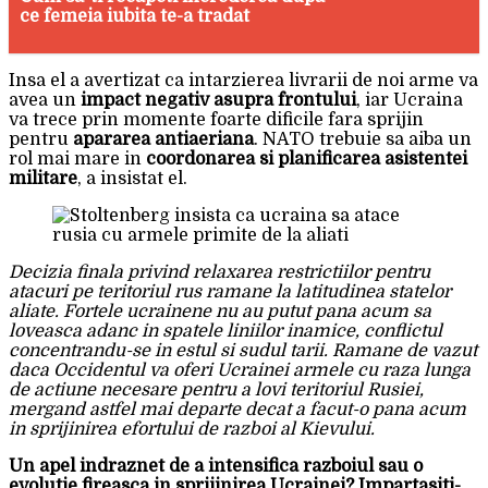
ce femeia iubita te-a tradat
Insa el a avertizat ca intarzierea livrarii de noi arme va
avea un
impact negativ asupra frontului
, iar Ucraina
va trece prin momente foarte dificile fara sprijin
pentru
apararea antiaeriana
. NATO trebuie sa aiba un
rol mai mare in
coordonarea si planificarea asistentei
militare
, a insistat el.
Decizia finala privind relaxarea restrictiilor pentru
atacuri pe teritoriul rus ramane la latitudinea statelor
aliate. Fortele ucrainene nu au putut pana acum sa
loveasca adanc in spatele liniilor inamice, conflictul
concentrandu-se in estul si sudul tarii. Ramane de vazut
daca Occidentul va oferi Ucrainei armele cu raza lunga
de actiune necesare pentru a lovi teritoriul Rusiei,
mergand astfel mai departe decat a facut-o pana acum
in sprijinirea efortului de razboi al Kievului.
Un apel indraznet de a intensifica razboiul sau o
evolutie fireasca in sprijinirea Ucrainei? Impartasiti-