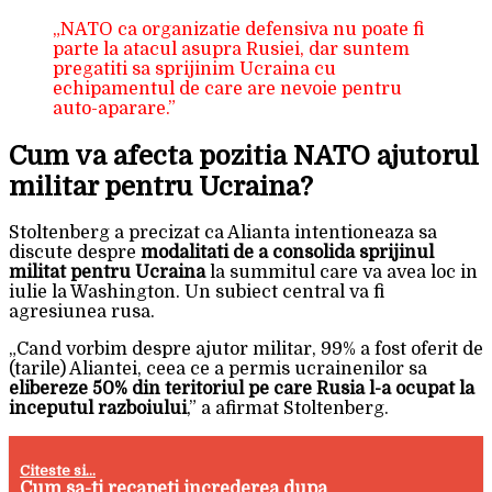
„NATO ca organizatie defensiva nu poate fi
parte la atacul asupra Rusiei, dar suntem
pregatiti sa sprijinim Ucraina cu
echipamentul de care are nevoie pentru
auto-aparare.”
Cum va afecta pozitia NATO ajutorul
militar pentru Ucraina?
Stoltenberg a precizat ca Alianta intentioneaza sa
discute despre
modalitati de a consolida sprijinul
militat pentru Ucraina
la summitul care va avea loc in
iulie la Washington. Un subiect central va fi
agresiunea rusa.
„Cand vorbim despre ajutor militar, 99% a fost oferit de
(tarile) Aliantei, ceea ce a permis ucrainenilor sa
elibereze 50% din teritoriul pe care Rusia l-a ocupat la
inceputul razboiului
,” a afirmat Stoltenberg.
Citeste si...
Cum sa-ti recapeti increderea dupa