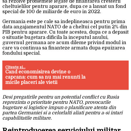
sa rezolve problemele legate de finantarea cresterii
cheltuielilor pentru aparare, dupa ce a lansat un fond
special de 100 de miliarde de euro in 2022.
Germania este pe cale sa indeplineasca pentru prima
data angajamentul NATO de a cheltui cel putin 2% din
PIB pentru aparare. Cu toate acestea, dupa ce a depasit
o situatie bugetara dificila la inceputul anului,
guvernul germana are acum dileme privind modul in
care va continua sa finanteze armata dupa epuizarea
fondului special.
Citeste si...
Cand economisirea devine o
capcana: cum sa nu mai renunti la
micile placeri ale vietii
Desi pregatirile pentru un potential conflict cu Rusia
reprezinta o prioritate pentru NATO, provocarile
bugetare si logistice impun o planificare atenta din
partea Germaniei si a celorlalti aliati pentru a-si intari
capabilitatile militare.
Reintroducerea serviciului militar,