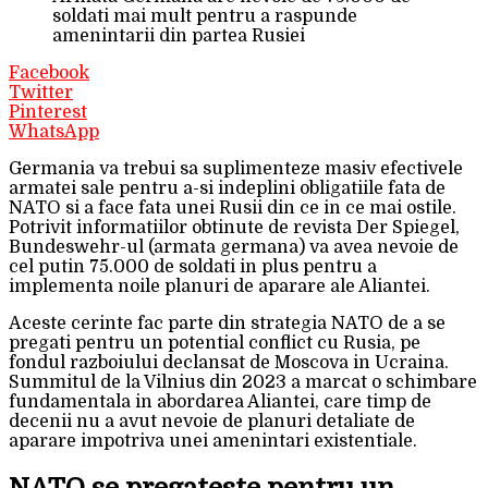
soldati mai mult pentru a raspunde
amenintarii din partea Rusiei
Facebook
Twitter
Pinterest
WhatsApp
Germania va trebui sa suplimenteze masiv efectivele
armatei sale pentru a-si indeplini obligatiile fata de
NATO si a face fata unei Rusii din ce in ce mai ostile.
Potrivit informatiilor obtinute de revista Der Spiegel,
Bundeswehr-ul (armata germana) va avea nevoie de
cel putin 75.000 de soldati in plus pentru a
implementa noile planuri de aparare ale Aliantei.
Aceste cerinte fac parte din strategia NATO de a se
pregati pentru un potential conflict cu Rusia, pe
fondul razboiului declansat de Moscova in Ucraina.
Summitul de la Vilnius din 2023 a marcat o schimbare
fundamentala in abordarea Aliantei, care timp de
decenii nu a avut nevoie de planuri detaliate de
aparare impotriva unei amenintari existentiale.
NATO se pregateste pentru un