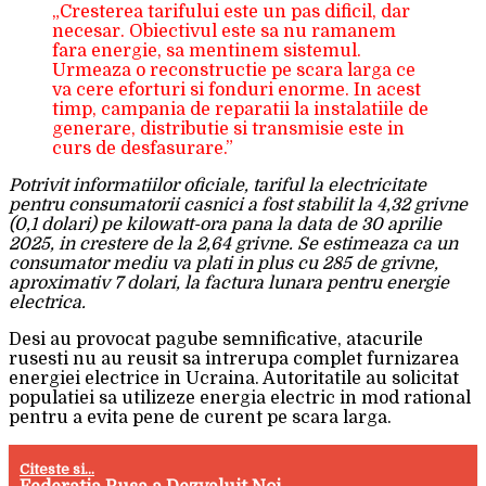
„Cresterea tarifului este un pas dificil, dar
necesar. Obiectivul este sa nu ramanem
fara energie, sa mentinem sistemul.
Urmeaza o reconstructie pe scara larga ce
va cere eforturi si fonduri enorme. In acest
timp, campania de reparatii la instalatiile de
generare, distributie si transmisie este in
curs de desfasurare.”
Potrivit informatiilor oficiale, tariful la electricitate
pentru consumatorii casnici a fost stabilit la 4,32 grivne
(0,1 dolari) pe kilowatt-ora pana la data de 30 aprilie
2025, in crestere de la 2,64 grivne. Se estimeaza ca un
consumator mediu va plati in plus cu 285 de grivne,
aproximativ 7 dolari, la factura lunara pentru energie
electrica.
Desi au provocat pagube semnificative, atacurile
rusesti nu au reusit sa intrerupa complet furnizarea
energiei electrice in Ucraina. Autoritatile au solicitat
populatiei sa utilizeze energia electric in mod rational
pentru a evita pene de curent pe scara larga.
Citeste si...