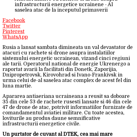
infrastructurii energetice ucrainene - Al
saselea atac de la inceputul primaverii
Facebook
Twitter
Pinterest
WhatsApp
Rusia a lansat sambata dimineata un val devastator de
atacuri cu rachete si drone asupra instalatiilor
sistemului energetic ucrainean, vizand cinci regiuni
ale tarii. Operatorul national de energie Ukrenergo a
raportat avarii la facilitati din Donetk, Zaporijia,
Dnipropetrovsk, Kirovohrad si Ivano-Frankivsk in
urma celui de-al saselea atac complex de acest fel din
luna martie.
Apararea antiaeriana ucraineana a reusit sa doboare
35 din cele 53 de rachete rusesti lansate si 46 din cele
47 de drone de atac, potrivit informatiilor furnizate de
comandamentul aviatiei militare. Cu toate acestea,
loviturile au produs daune semnificative
infrastructurii energetice civile.
Un purtator de cuvant al DTEK, cea mai mare