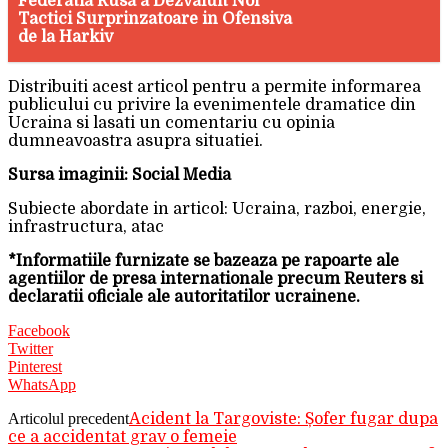
Federatia Rusa a Dezvaluit Noi
Tactici Surprinzatoare in Ofensiva
de la Harkiv
Distribuiti acest articol pentru a permite informarea
publicului cu privire la evenimentele dramatice din
Ucraina si lasati un comentariu cu opinia
dumneavoastra asupra situatiei.
Sursa imaginii: Social Media
Subiecte abordate in articol: Ucraina, razboi, energie,
infrastructura, atac
*Informatiile furnizate se bazeaza pe rapoarte ale
agentiilor de presa internationale precum Reuters si
declaratii oficiale ale autoritatilor ucrainene.
Facebook
Twitter
Pinterest
WhatsApp
Articolul precedent
Acident la Targoviste: Șofer fugar dupa
ce a accidentat grav o femeie