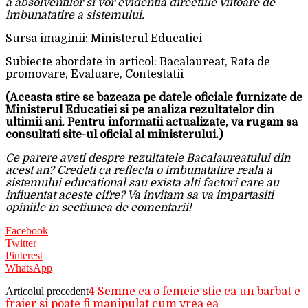
a absolventilor si vor evidentia directiile viitoare de
imbunatatire a sistemului.
Sursa imaginii: Ministerul Educatiei
Subiecte abordate in articol: Bacalaureat, Rata de
promovare, Evaluare, Contestatii
(Aceasta stire se bazeaza pe datele oficiale furnizate de
Ministerul Educatiei si pe analiza rezultatelor din
ultimii ani. Pentru informatii actualizate, va rugam sa
consultati site-ul oficial al ministerului.)
Ce parere aveti despre rezultatele Bacalaureatului din
acest an? Credeti ca reflecta o imbunatatire reala a
sistemului educational sau exista alti factori care au
influentat aceste cifre? Va invitam sa va impartasiti
opiniile in sectiunea de comentarii!
Facebook
Twitter
Pinterest
WhatsApp
Articolul precedent
4 Semne ca o femeie stie ca un barbat e
fraier si poate fi manipulat cum vrea ea