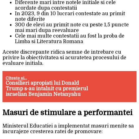
Diferente mari intre notele initiale si cele
acordate dupa contestatii
In 2023, 9 din 10 lucrari contestate au primit
note diferite
300 de elevi au primit note cu peste 1,5 puncte
mai mari dupa reevaluare
Cele mai multe contestatii au fost la proba de
Limba si Literatura Romana
Aceste discrepante ridica semne de intrebare cu
privire la obiectivitatea si acuratetea procesului de
evaluare initiala.
Citeste si...
Consilieri apropiati lui Donald
Trump s-au intalnit cu premierul
israelian Benjamin Netanyahu
Masuri de stimulare a performantei
Ministerul Educatiei a implementat masuri menite sa
incurajeze cresterea ratei de promovare: