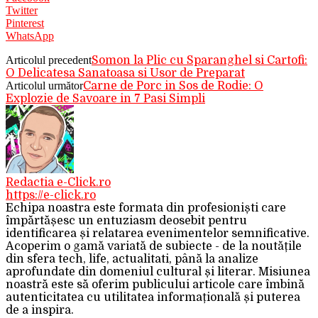
Twitter
Pinterest
WhatsApp
Articolul precedent
Somon la Plic cu Sparanghel si Cartofi:
O Delicatesa Sanatoasa si Usor de Preparat
Articolul următor
Carne de Porc in Sos de Rodie: O
Explozie de Savoare in 7 Pasi Simpli
Redactia e-Click.ro
https://e-click.ro
Echipa noastra este formata din profesioniști care
împărtășesc un entuziasm deosebit pentru
identificarea și relatarea evenimentelor semnificative.
Acoperim o gamă variată de subiecte - de la noutățile
din sfera tech, life, actualitati, până la analize
aprofundate din domeniul cultural și literar. Misiunea
noastră este să oferim publicului articole care îmbină
autenticitatea cu utilitatea informațională și puterea
de a inspira.