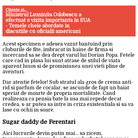
Citeste si...
Ministrul Luminita Odobescu a
efectuat o vizita importanta in SUA
- Temele cheie abordate in
discutiile cu oficialii americani
Acest specimen e adesea vazut bantuind prin
cluburile de fite, imbracat in haine de firma si
incercand sa se dea drept varul lui Dorian Popa. Fetele
care cad in plasa lui sunt atrase de stilul de viata
aparent luxos si de promisiunea unei vieti pline de
aventuri.
Dar atentie fetelor! Sub stratul ala gros de crema anti-
rid si parfum de cocalar, se ascunde de fapt un baiat
speriat de moarte de propria mortalitate. Cand
realizeaza ca pensia bate la usa mai repede decat
credea, s-ar putea sa intre in criza existentiala si sa va
lase cu ochii in soare.
Sugar daddy de Ferentari
Aici lucrurile devin putin mai… sa zicem,