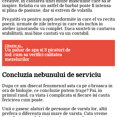
creative, in cautarea unei muze masculine care sa le
inspire. Relatia cu un astfel de barbat poate fi intensa
si plina de pasiune, dar si extrem de volatila.
Pregatiti-va pentru nopti nedormite in care el va recita
poezii, urmate de zile intregi in care sta inchis in
atelier ignorandu-va complet. Daca sunteti in cautarea
stabilitatii, mai bine cautati-va un contabil.
Citeste si...
Un pahar de apa si 3 picaturi de
iod: cum sa verifici calitatea
mezelurilor
Concluzia nebunului de serviciu
Dupa ce am disecat fenomenul asta ca pe o broasca in
ora de biologie, ce concluzie putem trage? Pai, in
primul rand, ca viata-i complicata si fiecare isi cauta
fericirea cum poate.
Unii o gasesc alaturi de persoane de varsta lor, altii
prefera o diferenta mai mare de varsta. Cata vreme