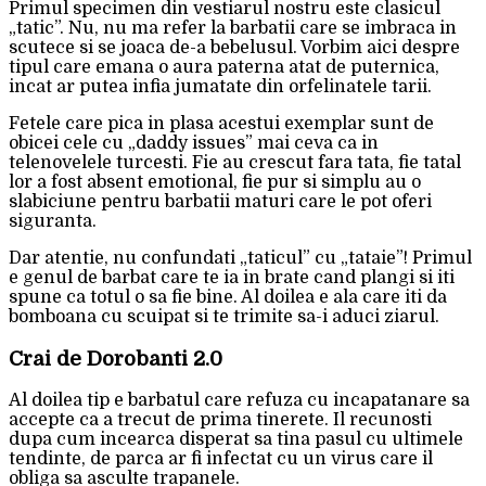
Primul specimen din vestiarul nostru este clasicul
„tatic”. Nu, nu ma refer la barbatii care se imbraca in
scutece si se joaca de-a bebelusul. Vorbim aici despre
tipul care emana o aura paterna atat de puternica,
incat ar putea infia jumatate din orfelinatele tarii.
Fetele care pica in plasa acestui exemplar sunt de
obicei cele cu „daddy issues” mai ceva ca in
telenovelele turcesti. Fie au crescut fara tata, fie tatal
lor a fost absent emotional, fie pur si simplu au o
slabiciune pentru barbatii maturi care le pot oferi
siguranta.
Dar atentie, nu confundati „taticul” cu „tataie”! Primul
e genul de barbat care te ia in brate cand plangi si iti
spune ca totul o sa fie bine. Al doilea e ala care iti da
bomboana cu scuipat si te trimite sa-i aduci ziarul.
Crai de Dorobanti 2.0
Al doilea tip e barbatul care refuza cu incapatanare sa
accepte ca a trecut de prima tinerete. Il recunosti
dupa cum incearca disperat sa tina pasul cu ultimele
tendinte, de parca ar fi infectat cu un virus care il
obliga sa asculte trapanele.