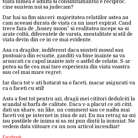
toata lumea e adulta si consimtamantul e reciproc,
cine suntem noi sa judecam?
Dar hai sa fim sinceri: majoritatea relatiilor astea au
cam aceeasi durata de viata ca un iaurt expirat. Cand
trece faza de „honey moon” si realitatea incepe sa-si
arate coltii, diferentele de varsta, mentalitate si stil de
viata devin din ce in ce mai evidente.
Asa ca dragilor, indiferent daca sunteti mosul sau
pustoaica din ecuatie, ganditi-va bine inainte sa va
aruncati cu capul inainte intr-o astfel de relatie. S-ar
putea sa fie cea mai tare experienta din viata voastra
sau cel mai mare regret.
Iar daca tot v-ati hotarat sa o faceti, macar asigurati-va
ca o faceti cu stil!
Asta a fost tot pentru azi, dragii mei cititori dedulciti la
scandal si barfa de calitate. Daca v-a placut ce ati citit,
dati un share, un like, un comment sau ce naiba mai
faceti voi pe internet in ziua de azi. Eu ma retrag sa-mi
iau pastilele de inima si sa-mi pun dintii la inmuiat. Ne
vedem data viitoare cu un nou articol incendiar!
Facebook