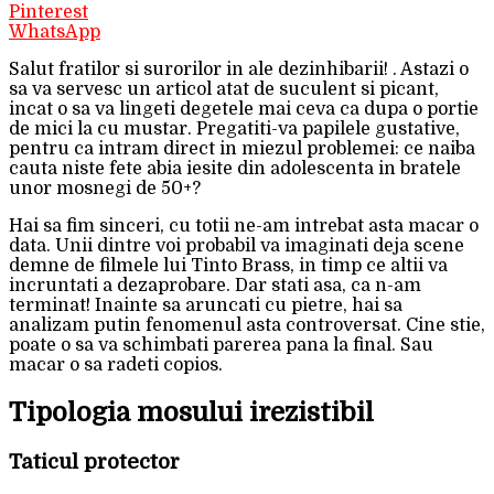
Pinterest
WhatsApp
Salut fratilor si surorilor in ale dezinhibarii! . Astazi o
sa va servesc un articol atat de suculent si picant,
incat o sa va lingeti degetele mai ceva ca dupa o portie
de mici la cu mustar. Pregatiti-va papilele gustative,
pentru ca intram direct in miezul problemei: ce naiba
cauta niste fete abia iesite din adolescenta in bratele
unor mosnegi de 50+?
Hai sa fim sinceri, cu totii ne-am intrebat asta macar o
data. Unii dintre voi probabil va imaginati deja scene
demne de filmele lui Tinto Brass, in timp ce altii va
incruntati a dezaprobare. Dar stati asa, ca n-am
terminat! Inainte sa aruncati cu pietre, hai sa
analizam putin fenomenul asta controversat. Cine stie,
poate o sa va schimbati parerea pana la final. Sau
macar o sa radeti copios.
Tipologia mosului irezistibil
Taticul protector