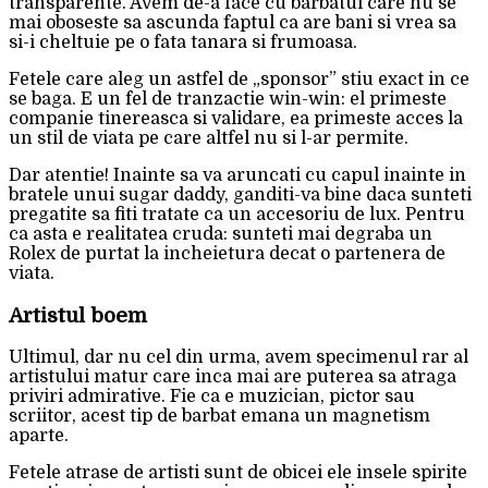
transparente. Avem de-a face cu barbatul care nu se
mai oboseste sa ascunda faptul ca are bani si vrea sa
si-i cheltuie pe o fata tanara si frumoasa.
Fetele care aleg un astfel de „sponsor” stiu exact in ce
se baga. E un fel de tranzactie win-win: el primeste
companie tinereasca si validare, ea primeste acces la
un stil de viata pe care altfel nu si l-ar permite.
Dar atentie! Inainte sa va aruncati cu capul inainte in
bratele unui sugar daddy, ganditi-va bine daca sunteti
pregatite sa fiti tratate ca un accesoriu de lux. Pentru
ca asta e realitatea cruda: sunteti mai degraba un
Rolex de purtat la incheietura decat o partenera de
viata.
Artistul boem
Ultimul, dar nu cel din urma, avem specimenul rar al
artistului matur care inca mai are puterea sa atraga
priviri admirative. Fie ca e muzician, pictor sau
scriitor, acest tip de barbat emana un magnetism
aparte.
Fetele atrase de artisti sunt de obicei ele insele spirite