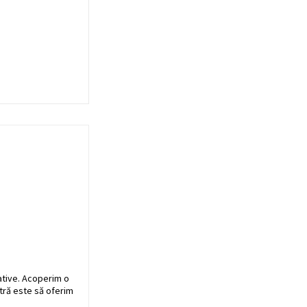
ative. Acoperim o
stră este să oferim