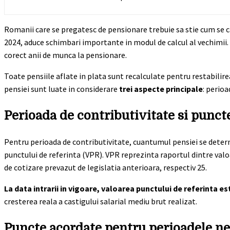
Romanii care se pregatesc de pensionare trebuie sa stie cum se ca
2024, aduce schimbari importante in modul de calcul al vechimii. 
corect anii de munca la pensionare.
Toate pensiile aflate in plata sunt recalculate pentru restabilire
pensiei sunt luate in considerare
trei aspecte principale
: perioa
Perioada de contributivitate si punct
Pentru perioada de contributivitate, cuantumul pensiei se determ
punctului de referinta (VPR). VPR reprezinta raportul dintre valoar
de cotizare prevazut de legislatia anterioara, respectiv 25.
La data intrarii in vigoare, valoarea punctului de referinta est
cresterea reala a castigului salarial mediu brut realizat.
Puncte acordate pentru perioadele n