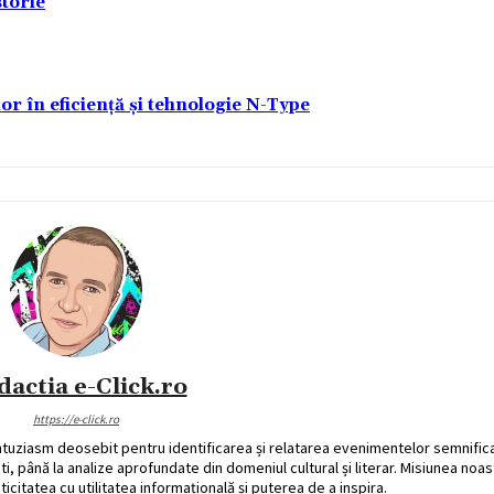
torie
lor în eficiență și tehnologie N-Type
dactia e-Click.ro
https://e-click.ro
ntuziasm deosebit pentru identificarea și relatarea evenimentelor semnific
ati, până la analize aprofundate din domeniul cultural și literar. Misiunea noa
ticitatea cu utilitatea informațională și puterea de a inspira.