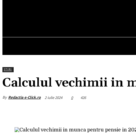
24
C
München
joi, august 6, 2026
HOM
STIRI
Calculul vechimii in 
By
Redactia e-Click.ro
2 iulie 2024
0
426