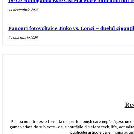
De Ce Monogamia Este Cea Mai Mare Minciună din Is
14 decembrie 2025
Panouri fotovoltaice Jinko vs. Longi – duelul giganți
24 noiembrie 2025
Re
Echipa noastra este formata din profesioniști care împărtășesc un e
gamă variată de subiecte - de la noutățile din sfera tech, life, actualit
publicului articole care îmbină auten