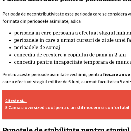
Perioada de necontributivitate este perioada care se considera ve
formata din perioadele asimilate, adica:
perioada in care persoana a efectuat stagiul milita
perioadele in care a urmat cursuri de zi ale unei 
perioadele de somaj
concediu de crestere a copilului de pana in 2 ani
concediu pentru incapacitate temporara de munca 
Pentru aceste perioade asimilate vechimii, pentru
fiecare an se
care a efectuat stagiul militar de 6 luni, a urmat facultatea 5 ani s
Citeste si...
5 Camasi oversized cool pentru un stil modern si confortabil
Punctele de stabilitate pentru stagiul