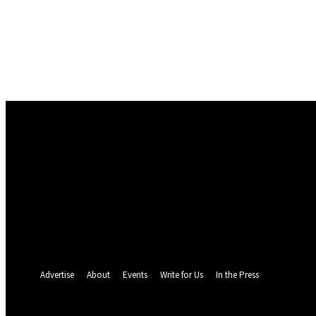
Conectare
Bine ați venit! Autentificați-vă in contul dvs
numele dvs de utilizator
parola dvs
Ați uitat parola? obține ajutor
Politica de Confidentialitate
Recuperare parola
Recuperați-vă parola
adresa dvs de email
O parola va fi trimisă pe adresa dvs de email.
Advertise
About
Events
Write for Us
In the Press