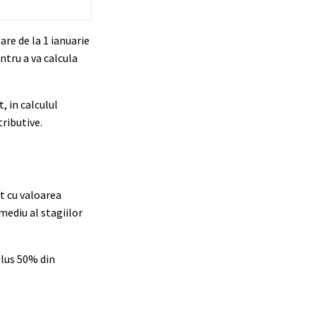
re de la 1 ianuarie
ntru a va calcula
, in calculul
tributive.
t cu valoarea
 mediu al stagiilor
 plus 50% din