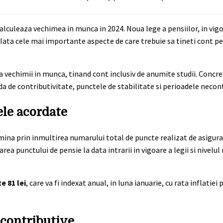
lculeaza vechimea in munca in 2024. Noua lege a pensiilor, in vigoa
Iata cele mai importante aspecte de care trebuie sa tineti cont pe
a vechimii in munca, tinand cont inclusiv de anumite studii. Concret
da de contributivitate, punctele de stabilitate si perioadele necon
ele acordate
ina prin inmultirea numarului total de puncte realizat de asigura
ea punctului de pensie la data intrarii in vigoare a legii si nivelul
e 81 lei
, care va fi indexat anual, in luna ianuarie, cu rata inflatiei
econtributive