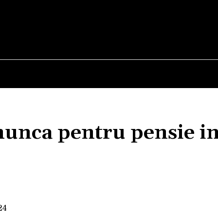
E
STIRI
TEHNOLOGIE-STIINTA
CURIOZITATI
munca pentru pensie i
Acțiune