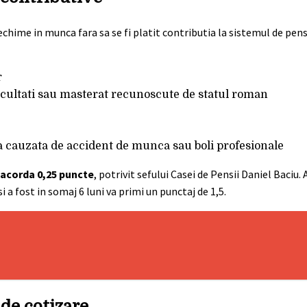
chime in munca fara sa se fi platit contributia la sistemul de pens
r
facultati sau masterat recunoscute de statul roman
cauzata de accident de munca sau boli profesionale
 acorda 0,25 puncte
, potrivit sefului Casei de Pensii Daniel Baciu.
i a fost in somaj 6 luni va primi un punctaj de 1,5.
 de cotizare