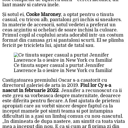
lant masiv si cateva inele.
Și sotul ei,
Cooke Maroney
, a optat pentru o tinuta
casual, cu tricou alb, pantaloni gri inchis si sneakers.
In materie de accesorii, sotul vedetei a preferat un
ceas argintiu si ochelari de soare inchisi la culoare.
Primul copil al cuplului arata adorabil intr-un costum
format din camasa gri si pantaloni scurti. El se plimba
fericit pe tricicleta lui, ajutat de tatal sau.
Ce tinuta super casual a purtat Jennifer
Lawrence la o iesire in New York cu familia!
Castigatoarea premiului Oscar s-a casatorit cu
directorul galeriei de arta in 2019.
Fiul lor Cy s-a
nascut in februarie 2022
. Jennifer a recunoscut ca ii
este greu sa vorbeasca despre maternitate, deoarece
este diferita pentru fiecare. A fost ajutata de prieteni
apropiati care au vorbit sincer despre faptul ca la
inceput mamele pot simti teama si pot intampina
dificultati in a gasi un limbaj comun cu nou-nascutul.
„In dimineata de dupa nastere, am simtit ca toata viata
mea a inceput din nou. E ca si cum ar fi prima zi din