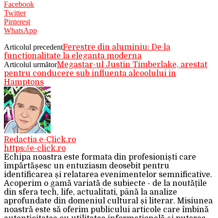
Facebook
Twitter
Pinterest
WhatsApp
Articolul precedent
Ferestre din aluminiu: De la
functionalitate la eleganta moderna
Articolul următor
Megastar-ul Justin Timberlake, arestat
pentru conducere sub influenta alcoolului in
Hamptons
Redactia e-Click.ro
https://e-click.ro
Echipa noastra este formata din profesioniști care
împărtășesc un entuziasm deosebit pentru
identificarea și relatarea evenimentelor semnificative.
Acoperim o gamă variată de subiecte - de la noutățile
din sfera tech, life, actualitati, până la analize
aprofundate din domeniul cultural și literar. Misiunea
noastră este să oferim publicului articole care îmbină