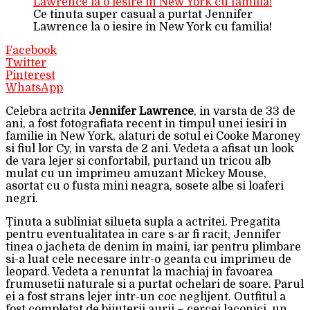
Ce tinuta super casual a purtat Jennifer
Lawrence la o iesire in New York cu familia!
Facebook
Twitter
Pinterest
WhatsApp
Celebra actrita
Jennifer Lawrence
, in varsta de 33 de
ani, a fost fotografiata recent in timpul unei iesiri in
familie in New York, alaturi de sotul ei Cooke Maroney
si fiul lor Cy, in varsta de 2 ani. Vedeta a afisat un look
de vara lejer si confortabil, purtand un tricou alb
mulat cu un imprimeu amuzant Mickey Mouse,
asortat cu o fusta mini neagra, sosete albe si loaferi
negri.
Ținuta a subliniat silueta supla a actritei. Pregatita
pentru eventualitatea in care s-ar fi racit, Jennifer
tinea o jacheta de denim in maini, iar pentru plimbare
si-a luat cele necesare intr-o geanta cu imprimeu de
leopard. Vedeta a renuntat la machiaj in favoarea
frumusetii naturale si a purtat ochelari de soare. Parul
ei a fost strans lejer intr-un coc neglijent. Outfitul a
fost completat de bijuterii aurii – cercei laconici, un