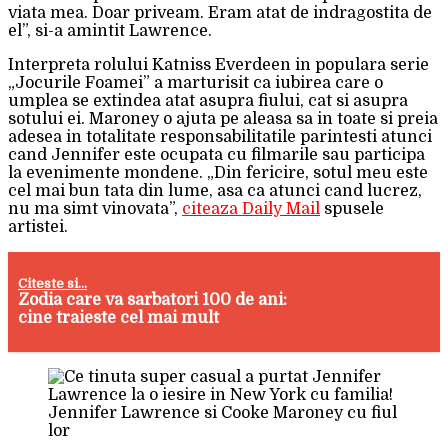
viata mea. Doar priveam. Eram atat de indragostita de
el”, si-a amintit Lawrence.
Interpreta rolului Katniss Everdeen in populara serie
„Jocurile Foamei” a marturisit ca iubirea care o
umplea se extindea atat asupra fiului, cat si asupra
sotului ei. Maroney o ajuta pe aleasa sa in toate si preia
adesea in totalitate responsabilitatile parintesti atunci
cand Jennifer este ocupata cu filmarile sau participa
la evenimente mondene. „Din fericire, sotul meu este
cel mai bun tata din lume, asa ca atunci cand lucrez,
nu ma simt vinovata”,
citeaza Daily Mail
spusele
artistei.
Citeste si...
Zodia care va sarbatori 100 de ani:
cine traieste cel mai mult
Jennifer Lawrence si Cooke Maroney cu fiul
lor