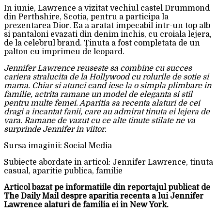
In iunie, Lawrence a vizitat vechiul castel Drummond
din Perthshire, Scotia, pentru a participa la
prezentarea Dior. Ea a aratat impecabil intr-un top alb
si pantaloni evazati din denim inchis, cu croiala lejera,
de la celebrul brand. Ținuta a fost completata de un
palton cu imprimeu de leopard.
Jennifer Lawrence reuseste sa combine cu succes
cariera stralucita de la Hollywood cu rolurile de sotie si
mama. Chiar si atunci cand iese la o simpla plimbare in
familie, actrita ramane un model de eleganta si stil
pentru multe femei. Aparitia sa recenta alaturi de cei
dragi a incantat fanii, care au admirat tinuta ei lejera de
vara. Ramane de vazut cu ce alte tinute stilate ne va
surprinde Jennifer in viitor.
Sursa imaginii: Social Media
Subiecte abordate in articol: Jennifer Lawrence, tinuta
casual, aparitie publica, familie
Articol bazat pe informatiile din reportajul publicat de
The Daily Mail despre aparitia recenta a lui Jennifer
Lawrence alaturi de familia ei in New York.