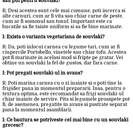
sau pui pentru souvlaki?
R: Desi acestea sunt cele mai comune, poti incerca si
alte carnuri, cum ar fi vita sau chiar carne de peste,
cum ar fi somonul sau tonul. Important este ca
bucatile sa fie taiate uniform si sa fie bine marinate.
I: Exista o varianta vegetariana de souvlaki?
R: Da, poti inlocui carnea cu legume tari, cum ar fi
ciupercile Portobello, vinetele sau chiar tofu. Acestea
pot fi marinate in acelasi mod si fripte pe gratar. Vei
obtine un souvlaki la fel de gustos, dar fara carne.
I: Pot pregati souvlaki-ul in avans?
R: Poti marina carnea cu o zi inainte si o poti tine la
frigider pana in momentul prepararii. Insa, pentru o
textura optima, este recomandat sa frigi souvlaki-ul
chiar inainte de servire. Pita si legumele proaspete pot
fi, de asemenea, pregatite in avans si pastrate separat
pana la momentul asamblarii.
I: Ce bautura se potriveste cel mai bine cu un souvlaki
grecesc?