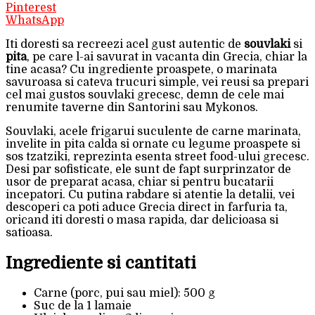
Pinterest
WhatsApp
Iti doresti sa recreezi acel gust autentic de
souvlaki
si
pita
, pe care l-ai savurat in vacanta din Grecia, chiar la
tine acasa? Cu ingrediente proaspete, o marinata
savuroasa si cateva trucuri simple, vei reusi sa prepari
cel mai gustos souvlaki grecesc, demn de cele mai
renumite taverne din Santorini sau Mykonos.
Souvlaki, acele frigarui suculente de carne marinata,
invelite in pita calda si ornate cu legume proaspete si
sos tzatziki, reprezinta esenta street food-ului grecesc.
Desi par sofisticate, ele sunt de fapt surprinzator de
usor de preparat acasa, chiar si pentru bucatarii
incepatori. Cu putina rabdare si atentie la detalii, vei
descoperi ca poti aduce Grecia direct in farfuria ta,
oricand iti doresti o masa rapida, dar delicioasa si
satioasa.
Ingrediente si cantitati
Carne (porc, pui sau miel): 500 g
Suc de la 1 lamaie