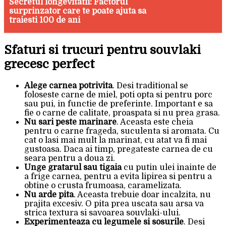
Secretul longevitatii: Factorul
surprinzator care te poate ajuta sa
traiesti 100 de ani
Sfaturi si trucuri pentru souvlaki
grecesc perfect
Alege carnea potrivita
. Desi traditional se
foloseste carne de miel, poti opta si pentru porc
sau pui, in functie de preferinte. Important e sa
fie o carne de calitate, proaspata si nu prea grasa.
Nu sari peste marinare
. Aceasta este cheia
pentru o carne frageda, suculenta si aromata. Cu
cat o lasi mai mult la marinat, cu atat va fi mai
gustoasa. Daca ai timp, pregateste carnea de cu
seara pentru a doua zi.
Unge gratarul sau tigaia
cu putin ulei inainte de
a frige carnea, pentru a evita lipirea si pentru a
obtine o crusta frumoasa, caramelizata.
Nu arde pita
. Aceasta trebuie doar incalzita, nu
prajita excesiv. O pita prea uscata sau arsa va
strica textura si savoarea souvlaki-ului.
Experimenteaza cu legumele si sosurile
. Desi