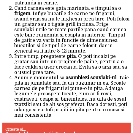
patrunda in carne.
Cand carnea este gata marinata, e timpul sa o
frigem
. Infige bucatile de carne pe frigarui,
avand grija sa nu le inghesui prea tare. Poti folosi
un gratar sau o tigaie grill incinsa. Frige
souvlaki-urile pe toate partile pana cand carnea
este bine rumenita si coapta in interior. Timpul
de gatire va varia in functie de dimensiunea
bucatilor si de tipul de carne folosit, dar in
general va fi intre 8-12 minute.
Intre timp, pregateste
pita
. O poti incalzi pe
gratar sau intr-un prajitor de paine, pentru a o
face calda si usor crocanta. Evita sa o arzi sau sa
o usuci prea tare.
Acum e momentul sa
asamblezi souvlaki-ul
. Taie
pita in jumatate sau fa un buzunar in ea. Scoate
carnea de pe frigarui si pune-o in pita. Adauga
legumele proaspete tocate, cum ar fi rosii,
castraveti, ceapa si, bineinteles, nu uita de sosul
tzatziki sau de alt sos preferat. Daca doresti, poti
adauga si cartofi prajiti in pita pentru o masa si
mai consistenta.
Citeste si...