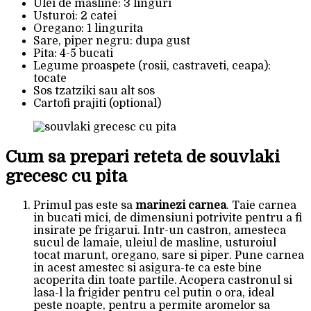
Ulei de masline: 3 linguri
Usturoi: 2 catei
Oregano: 1 lingurita
Sare, piper negru: dupa gust
Pita: 4-5 bucati
Legume proaspete (rosii, castraveti, ceapa):
tocate
Sos tzatziki sau alt sos
Cartofi prajiti (optional)
Cum sa prepari reteta de souvlaki
grecesc cu pita
Primul pas este sa
marinezi carnea
. Taie carnea
in bucati mici, de dimensiuni potrivite pentru a fi
insirate pe frigarui. Intr-un castron, amesteca
sucul de lamaie, uleiul de masline, usturoiul
tocat marunt, oregano, sare si piper. Pune carnea
in acest amestec si asigura-te ca este bine
acoperita din toate partile. Acopera castronul si
lasa-l la frigider pentru cel putin o ora, ideal
peste noapte, pentru a permite aromelor sa