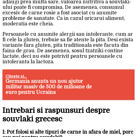
adaugi prea multa sare, valoarea nutritiva a souvlaki-
ului poate fi compromisa. De asemenea, consumul
excesiv de carne rosie a fost asociat cu anumite
probleme de sanatate. Ca in cazul oricarui aliment,
moderatia este cheia.
Persoanele cu anumite alergii sau intolerante, cum ar
fi cele la gluten, trebuie sa fie atente la pita. Desi exista
variante fara gluten, pita traditionala este facuta din
faina de grau. De asemenea, sosul tzatziki contine
lactate, deci nu este potrivit pentru persoanele cu
intoleranta la lactoza.
Citeste si...
Germania anunta un nou ajutor
militar masiv de 500 de milioane de
euro pentru Ucraina
Intrebari si raspunsuri despre
souvlaki grecesc
I: Pot folosi si alte tipuri de carne in afara de miel, porc