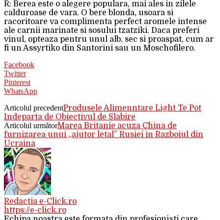
R: Berea este o alegere populara, mai ales in zilele
calduroase de vara. O bere blonda, usoara si
racoritoare va complimenta perfect aromele intense
ale carnii marinate si sosului tzatziki. Daca preferi
vinul, opteaza pentru unul alb, sec si proaspat, cum ar
fi un Assyrtiko din Santorini sau un Moschofilero.
Facebook
Twitter
Pinterest
WhatsApp
Articolul precedent
Produsele Alimenntare Light Te Pot
Indeparta de Obiectivul de Slabire
Articolul următor
Marea Britanie acuza China de
furnizarea unui „ajutor letal” Rusiei in Razboiul din
Ucraina
Redactia e-Click.ro
https://e-click.ro
Echipa noastra este formata din profesioniști care