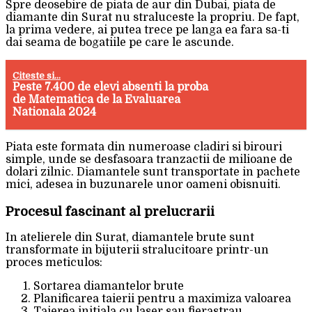
Spre deosebire de piata de aur din Dubai, piata de
diamante din Surat nu straluceste la propriu. De fapt,
la prima vedere, ai putea trece pe langa ea fara sa-ti
dai seama de bogatiile pe care le ascunde.
Citeste si...
Peste 7.400 de elevi absenti la proba
de Matematica de la Evaluarea
Nationala 2024
Piata este formata din numeroase cladiri si birouri
simple, unde se desfasoara tranzactii de milioane de
dolari zilnic. Diamantele sunt transportate in pachete
mici, adesea in buzunarele unor oameni obisnuiti.
Procesul fascinant al prelucrarii
In atelierele din Surat, diamantele brute sunt
transformate in bijuterii stralucitoare printr-un
proces meticulos:
Sortarea diamantelor brute
Planificarea taierii pentru a maximiza valoarea
Taierea initiala cu laser sau fierastrau