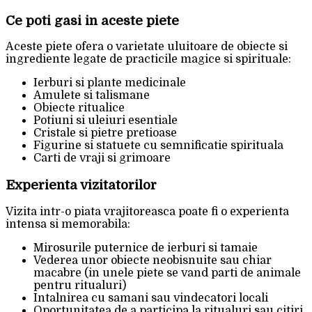
Ce poti gasi in aceste piete
Aceste piete ofera o varietate uluitoare de obiecte si
ingrediente legate de practicile magice si spirituale:
Ierburi si plante medicinale
Amulete si talismane
Obiecte ritualice
Potiuni si uleiuri esentiale
Cristale si pietre pretioase
Figurine si statuete cu semnificatie spirituala
Carti de vraji si grimoare
Experienta vizitatorilor
Vizita intr-o piata vrajitoreasca poate fi o experienta
intensa si memorabila:
Mirosurile puternice de ierburi si tamaie
Vederea unor obiecte neobisnuite sau chiar
macabre (in unele piete se vand parti de animale
pentru ritualuri)
Intalnirea cu samani sau vindecatori locali
Oportunitatea de a participa la ritualuri sau citiri