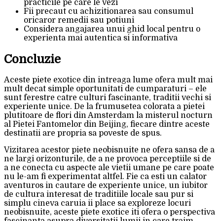
practicile pe care le vezi
Fii precaut cu achizitionarea sau consumul
oricaror remedii sau potiuni
Considera angajarea unui ghid local pentru o
experienta mai autentica si informativa
Concluzie
Aceste piete exotice din intreaga lume ofera mult mai
mult decat simple oportunitati de cumparaturi – ele
sunt ferestre catre culturi fascinante, traditii vechi si
experiente unice. De la frumusetea colorata a pietei
plutitoare de flori din Amsterdam la misterul nocturn
al Pietei Fantomelor din Beijing, fiecare dintre aceste
destinatii are propria sa poveste de spus.
Vizitarea acestor piete neobisnuite ne ofera sansa de a
ne largi orizonturile, de a ne provoca perceptiile si de
a ne conecta cu aspecte ale vietii umane pe care poate
nu le-am fi experimentat altfel. Fie ca esti un calator
aventuros in cautare de experiente unice, un iubitor
de cultura interesat de traditiile locale sau pur si
simplu cineva caruia ii place sa exploreze locuri
neobisnuite, aceste piete exotice iti ofera o perspectiva