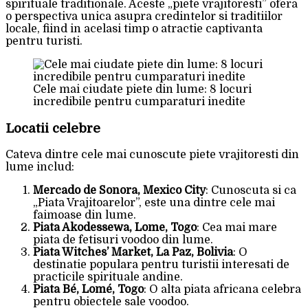
spirituale traditionale. Aceste „piete vrajitoresti” ofera
o perspectiva unica asupra credintelor si traditiilor
locale, fiind in acelasi timp o atractie captivanta
pentru turisti.
Cele mai ciudate piete din lume: 8 locuri
incredibile pentru cumparaturi inedite
Locatii celebre
Cateva dintre cele mai cunoscute piete vrajitoresti din
lume includ:
Mercado de Sonora, Mexico City
: Cunoscuta si ca
„Piata Vrajitoarelor”, este una dintre cele mai
faimoase din lume.
Piata Akodessewa, Lome, Togo
: Cea mai mare
piata de fetisuri voodoo din lume.
Piata Witches’ Market, La Paz, Bolivia
: O
destinatie populara pentru turistii interesati de
practicile spirituale andine.
Piata Bé, Lomé, Togo
: O alta piata africana celebra
pentru obiectele sale voodoo.