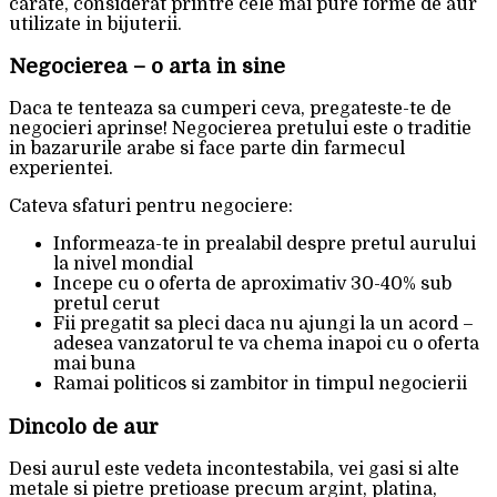
carate, considerat printre cele mai pure forme de aur
utilizate in bijuterii.
Negocierea – o arta in sine
Daca te tenteaza sa cumperi ceva, pregateste-te de
negocieri aprinse! Negocierea pretului este o traditie
in bazarurile arabe si face parte din farmecul
experientei.
Cateva sfaturi pentru negociere:
Informeaza-te in prealabil despre pretul aurului
la nivel mondial
Incepe cu o oferta de aproximativ 30-40% sub
pretul cerut
Fii pregatit sa pleci daca nu ajungi la un acord –
adesea vanzatorul te va chema inapoi cu o oferta
mai buna
Ramai politicos si zambitor in timpul negocierii
Dincolo de aur
Desi aurul este vedeta incontestabila, vei gasi si alte
metale si pietre pretioase precum argint, platina,