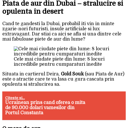
Piata de aur din Dubai – stralucire si
opulenta in desert
Cand te gandesti la Dubai, probabil iti vin in minte
zgarie-nori futuristi, insule artificiale si lux
extravagant. Dar stiai ca aici se afla si una dintre cele
mai fabuloase piete de aur din lume?
Cele mai ciudate piete din lume: 8 locuri
incredibile pentru cumparaturi inedite
Situata in cartierul Deira,
Gold Souk
(sau Piata de Aur)
este o atractie care te va lasa cu gura cascata prin
opulenta si stralucirea sa.
Citeste si...
Ucrainean prins cand oferea o mita
de 90.000 dolari vamesilor din
Portul Constanta