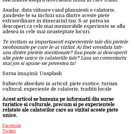
fascinanta asupra diversitatii lumii in care traim.
Asadar, data viitoare cand planuiesti o calatorie,
gandeste-te sa incluzi una dintre aceste piete
extraordinare in itinerariul tau. S-ar putea sa
descoperi ca cele mai memorabile experiente se afla
adesea in cele mai neasteptate locuri.
Te invitam sa impartasesti experientele tale din pietele
neobisnuite pe care le-ai vizitat. Ai fost vreodata intr-
una dintre pietele mentionate? Sau poate ai descoperit
alte piete unice in calatoriile tale? Lasa un comentariu
mai jos si spune-ne povestea ta!
Sursa imaginii: Unsplash
Subiecte abordate in articol: piete exotice, turism
cultural, experiente de calatorie, traditii locale
Acest articol se bazeaza pe informatii din surse
turistice si culturale, precum si pe experientele
relatate ale calatorilor care au vizitat aceste piete
unice.
Facebook
Twitter