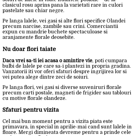
clasicul rosu aprins pana la varietati rare in culori
pastelate sau chiar negre.
Pe langa lalele, vei gasi si alte flori specifice Olandei
precum narcise, zambile sau crini. Comerciantii
expun cu mandrie buchete spectaculoase si
aranjamente florale deosebite.
Nu doar flori taiate
Daca vrei sa-ti iei acasa o amintire vie
, poti cumpara
bulbi de lalele pe care sa-i plantezi in propria gradina.
Vanzatorii iti vor oferi sfaturi despre ingrijirea lor si
vei putea alege dintre zeci de soiuri.
Pe langa flori, vei gasi si diverse suveniruri florale
precum carti postale, magneti de frigider sau tablouri
cu motive florale olandeze.
Sfaturi pentru vizita
Cel mai bun moment pentru a vizita piata este
primavara, in special in aprilie-mai cand sunt lalele in
floare. Mergi dimineata devreme pentru a prinde cele