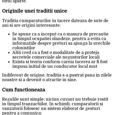
totul aparte.
Originile unei traditii unice
Traditia cumparaturilor in tacere dateaza de sute de
ani si are origini interesante:
Se spune ca a inceput ca o masura de precautie
in timpul ocupatiei olandeze, pentru a evita ca
informatiile despre preturi sa ajunga la urechile
colonistilor
Altii cred ca a fost o modalitate de a proteja
secretele comerciale ale negustorilor locali
Exista si teoria conform careia tacerea ar fi fost
impusa initial de un conducator local mut
Indiferent de origine, traditia s-a pastrat pana in zilele
noastre si a devenit o atractie in sine.
Cum functioneaza
Regulile sunt simple: niciun cuvant nu trebuie rostit
in timpul tranzactiilor. In schimb, cumparatorii si
vanzatorii folosesc un sistem elaborat de gesturi
pentru a comunica: