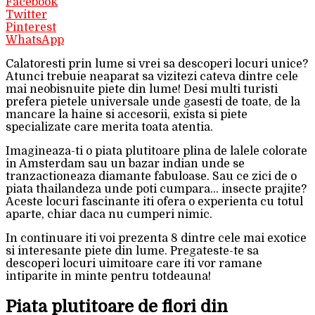
Facebook
Twitter
Pinterest
WhatsApp
Calatoresti prin lume si vrei sa descoperi locuri unice?
Atunci trebuie neaparat sa vizitezi cateva dintre cele
mai neobisnuite piete din lume! Desi multi turisti
prefera pietele universale unde gasesti de toate, de la
mancare la haine si accesorii, exista si piete
specializate care merita toata atentia.
Imagineaza-ti o piata plutitoare plina de lalele colorate
in Amsterdam sau un bazar indian unde se
tranzactioneaza diamante fabuloase. Sau ce zici de o
piata thailandeza unde poti cumpara… insecte prajite?
Aceste locuri fascinante iti ofera o experienta cu totul
aparte, chiar daca nu cumperi nimic.
In continuare iti voi prezenta 8 dintre cele mai exotice
si interesante piete din lume. Pregateste-te sa
descoperi locuri uimitoare care iti vor ramane
intiparite in minte pentru totdeauna!
Piata plutitoare de flori din