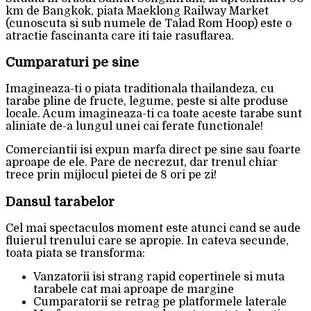
km de Bangkok, piata Maeklong Railway Market
(cunoscuta si sub numele de Talad Rom Hoop) este o
atractie fascinanta care iti taie rasuflarea.
Cumparaturi pe sine
Imagineaza-ti o piata traditionala thailandeza, cu
tarabe pline de fructe, legume, peste si alte produse
locale. Acum imagineaza-ti ca toate aceste tarabe sunt
aliniate de-a lungul unei cai ferate functionale!
Comerciantii isi expun marfa direct pe sine sau foarte
aproape de ele. Pare de necrezut, dar trenul chiar
trece prin mijlocul pietei de 8 ori pe zi!
Dansul tarabelor
Cel mai spectaculos moment este atunci cand se aude
fluierul trenului care se apropie. In cateva secunde,
toata piata se transforma:
Vanzatorii isi strang rapid copertinele si muta
tarabele cat mai aproape de margine
Cumparatorii se retrag pe platformele laterale