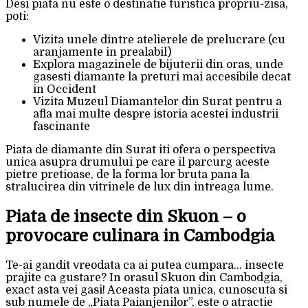
Desi piata nu este o destinatie turistica propriu-zisa,
poti:
Vizita unele dintre atelierele de prelucrare (cu
aranjamente in prealabil)
Explora magazinele de bijuterii din oras, unde
gasesti diamante la preturi mai accesibile decat
in Occident
Vizita Muzeul Diamantelor din Surat pentru a
afla mai multe despre istoria acestei industrii
fascinante
Piata de diamante din Surat iti ofera o perspectiva
unica asupra drumului pe care il parcurg aceste
pietre pretioase, de la forma lor bruta pana la
stralucirea din vitrinele de lux din intreaga lume.
Piata de insecte din Skuon – o
provocare culinara in Cambodgia
Te-ai gandit vreodata ca ai putea cumpara… insecte
prajite ca gustare? In orasul Skuon din Cambodgia,
exact asta vei gasi! Aceasta piata unica, cunoscuta si
sub numele de „Piata Paianjenilor”, este o atractie