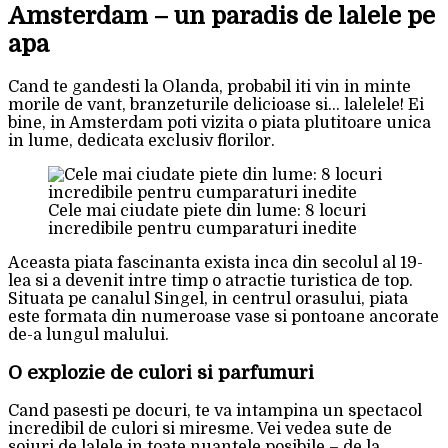
Amsterdam – un paradis de lalele pe
apa
Cand te gandesti la Olanda, probabil iti vin in minte
morile de vant, branzeturile delicioase si… lalelele! Ei
bine, in Amsterdam poti vizita o piata plutitoare unica
in lume, dedicata exclusiv florilor.
Cele mai ciudate piete din lume: 8 locuri
incredibile pentru cumparaturi inedite
Aceasta piata fascinanta exista inca din secolul al 19-
lea si a devenit intre timp o atractie turistica de top.
Situata pe canalul Singel, in centrul orasului, piata
este formata din numeroase vase si pontoane ancorate
de-a lungul malului.
O explozie de culori si parfumuri
Cand pasesti pe docuri, te va intampina un spectacol
incredibil de culori si miresme. Vei vedea sute de
soiuri de lalele in toate nuantele posibile – de la