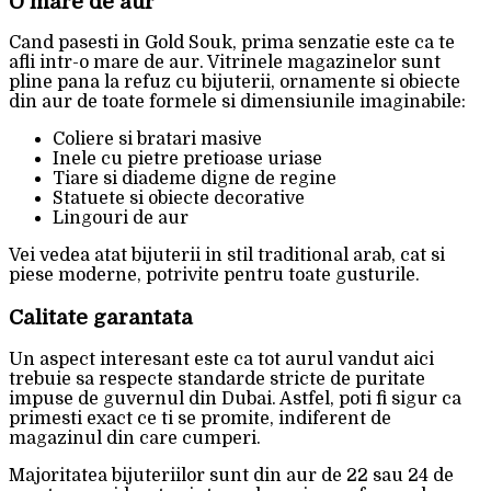
O mare de aur
Cand pasesti in Gold Souk, prima senzatie este ca te
afli intr-o mare de aur. Vitrinele magazinelor sunt
pline pana la refuz cu bijuterii, ornamente si obiecte
din aur de toate formele si dimensiunile imaginabile:
Coliere si bratari masive
Inele cu pietre pretioase uriase
Tiare si diademe digne de regine
Statuete si obiecte decorative
Lingouri de aur
Vei vedea atat bijuterii in stil traditional arab, cat si
piese moderne, potrivite pentru toate gusturile.
Calitate garantata
Un aspect interesant este ca tot aurul vandut aici
trebuie sa respecte standarde stricte de puritate
impuse de guvernul din Dubai. Astfel, poti fi sigur ca
primesti exact ce ti se promite, indiferent de
magazinul din care cumperi.
Majoritatea bijuteriilor sunt din aur de 22 sau 24 de