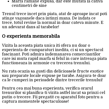
Marfa ramane expusa, dar este mutata la cativa
centimetri de sine
Trenul trece incet prin piata, atat de aproape incat poti
atinge vagoanele daca intinzi mana. De indata ce
trece, totul revine la normal in doar cateva minute. E
un adevarat dans al tarabelor!
O experienta memorabila
Vizita la aceasta piata unica iti ofera nu doar o
experienta de cumparaturi inedita, ci si un spectacol
fascinant. Poti admira indemanarea comerciantilor
care isi muta rapid marfa si felul in care intreaga piata
functioneaza in armonie cu trecerea trenului.
Nu rata ocazia sa gusti din delicioasele fructe exotice
sau preparate locale expuse pe tarabe. Asigura-te doar
ca le cumperi in perioadele dintre trecerile trenului!
Pentru cea mai buna experienta, verifica orarul
trenurilor si planifica-ti vizita astfel incat sa prinzi cel
putin o trecere. Fii pregatit cu aparatul foto pentru a
captura momentele spectaculoase!