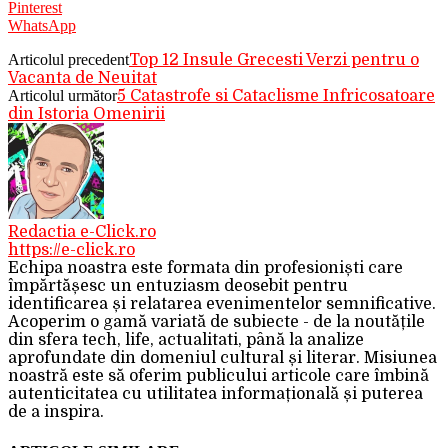
Pinterest
WhatsApp
Articolul precedent
Top 12 Insule Grecesti Verzi pentru o
Vacanta de Neuitat
Articolul următor
5 Catastrofe si Cataclisme Infricosatoare
din Istoria Omenirii
Redactia e-Click.ro
https://e-click.ro
Echipa noastra este formata din profesioniști care
împărtășesc un entuziasm deosebit pentru
identificarea și relatarea evenimentelor semnificative.
Acoperim o gamă variată de subiecte - de la noutățile
din sfera tech, life, actualitati, până la analize
aprofundate din domeniul cultural și literar. Misiunea
noastră este să oferim publicului articole care îmbină
autenticitatea cu utilitatea informațională și puterea
de a inspira.