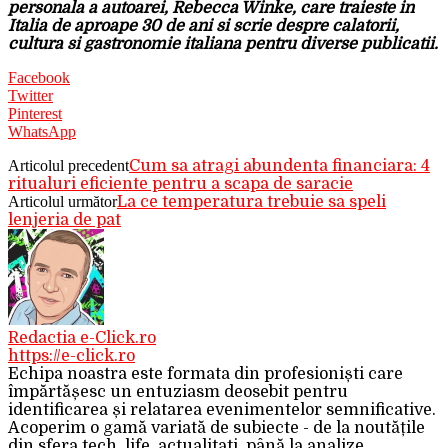
personala a autoarei, Rebecca Winke, care traieste in
Italia de aproape 30 de ani si scrie despre calatorii,
cultura si gastronomie italiana pentru diverse publicatii.
Facebook
Twitter
Pinterest
WhatsApp
Articolul precedent
Cum sa atragi abundenta financiara: 4
ritualuri eficiente pentru a scapa de saracie
Articolul următor
La ce temperatura trebuie sa speli
lenjeria de pat
Redactia e-Click.ro
https://e-click.ro
Echipa noastra este formata din profesioniști care
împărtășesc un entuziasm deosebit pentru
identificarea și relatarea evenimentelor semnificative.
Acoperim o gamă variată de subiecte - de la noutățile
din sfera tech, life, actualitati, până la analize