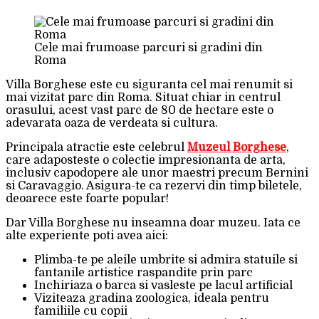
Cele mai frumoase parcuri si gradini din
Roma
Villa Borghese este cu siguranta cel mai renumit si
mai vizitat parc din Roma. Situat chiar in centrul
orasului, acest vast parc de 80 de hectare este o
adevarata oaza de verdeata si cultura.
Principala atractie este celebrul
Muzeul Borghese
,
care adaposteste o colectie impresionanta de arta,
inclusiv capodopere ale unor maestri precum Bernini
si Caravaggio. Asigura-te ca rezervi din timp biletele,
deoarece este foarte popular!
Dar Villa Borghese nu inseamna doar muzeu. Iata ce
alte experiente poti avea aici:
Plimba-te pe aleile umbrite si admira statuile si
fantanile artistice raspandite prin parc
Inchiriaza o barca si vasleste pe lacul artificial
Viziteaza gradina zoologica, ideala pentru
familiile cu copii