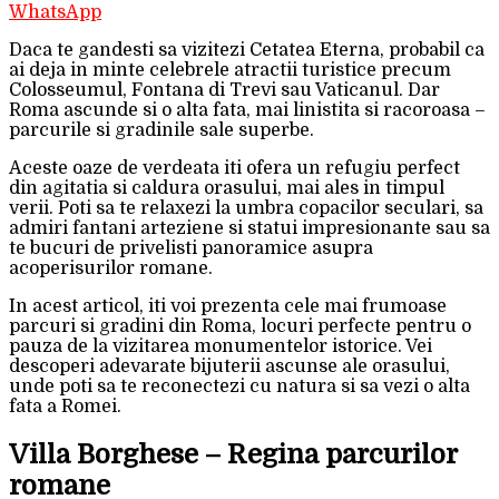
WhatsApp
Daca te gandesti sa vizitezi Cetatea Eterna, probabil ca
ai deja in minte celebrele atractii turistice precum
Colosseumul, Fontana di Trevi sau Vaticanul. Dar
Roma ascunde si o alta fata, mai linistita si racoroasa –
parcurile si gradinile sale superbe.
Aceste oaze de verdeata iti ofera un refugiu perfect
din agitatia si caldura orasului, mai ales in timpul
verii. Poti sa te relaxezi la umbra copacilor seculari, sa
admiri fantani arteziene si statui impresionante sau sa
te bucuri de privelisti panoramice asupra
acoperisurilor romane.
In acest articol, iti voi prezenta cele mai frumoase
parcuri si gradini din Roma, locuri perfecte pentru o
pauza de la vizitarea monumentelor istorice. Vei
descoperi adevarate bijuterii ascunse ale orasului,
unde poti sa te reconectezi cu natura si sa vezi o alta
fata a Romei.
Villa Borghese – Regina parcurilor
romane