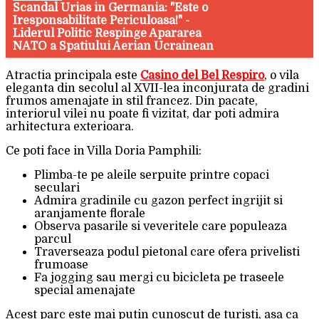
Scandal Urias in Germania: "Este o
Iresponsabilitate Periculoasa!" -
Liderul Politic Respinge Apararea
NATO a Spatiului Aerian Ucrainean
Atractia principala este
Casino del Bel Respiro
, o vila
eleganta din secolul al XVII-lea inconjurata de gradini
frumos amenajate in stil francez. Din pacate,
interiorul vilei nu poate fi vizitat, dar poti admira
arhitectura exterioara.
Ce poti face in Villa Doria Pamphili:
Plimba-te pe aleile serpuite printre copaci
seculari
Admira gradinile cu gazon perfect ingrijit si
aranjamente florale
Observa pasarile si veveritele care populeaza
parcul
Traverseaza podul pietonal care ofera privelisti
frumoase
Fa jogging sau mergi cu bicicleta pe traseele
special amenajate
Acest parc este mai putin cunoscut de turisti, asa ca