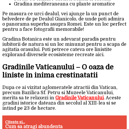
Gradina mediteraneana cu plante aromatice
Pe masura ce urci dealul, vei ajunge la un punct de
belvedere de pe Dealul Gianicolo, de unde poti admira
o panorama superba asupra Romei. Este un loc perfect
pentru a face fotografii memorabile!
Gradina Botanica este un adevarat paradis pentru
iubitorii de natura si un loc minunat pentru a scapa de
agitatia orasului. Poti petrece cateva ore linistite
explorand diversele ecosisteme recreate aici.
Gradinile Vaticanului – O oaza de
liniste in inima crestinatatii
Dupa ce ai vizitat aglomeratele atractii din Vatican,
precum Bazilica Sf. Petru si Muzeele Vaticanului,
merita sa te relaxezi in
Gradinile Vaticanului
. Aceste
gradini istorice dateaza din secolul al XIII-lea si se
intind pe 23 de hectare.
Citeste si...
Cum sa atragi abundenta