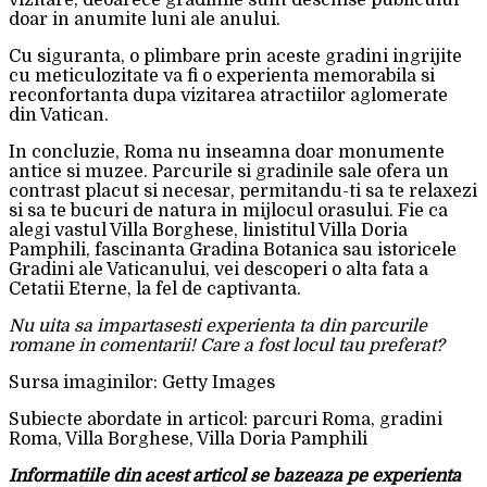
vizitare, deoarece gradinile sunt deschise publicului
doar in anumite luni ale anului.
Cu siguranta, o plimbare prin aceste gradini ingrijite
cu meticulozitate va fi o experienta memorabila si
reconfortanta dupa vizitarea atractiilor aglomerate
din Vatican.
In concluzie, Roma nu inseamna doar monumente
antice si muzee. Parcurile si gradinile sale ofera un
contrast placut si necesar, permitandu-ti sa te relaxezi
si sa te bucuri de natura in mijlocul orasului. Fie ca
alegi vastul Villa Borghese, linistitul Villa Doria
Pamphili, fascinanta Gradina Botanica sau istoricele
Gradini ale Vaticanului, vei descoperi o alta fata a
Cetatii Eterne, la fel de captivanta.
Nu uita sa impartasesti experienta ta din parcurile
romane in comentarii! Care a fost locul tau preferat?
Sursa imaginilor: Getty Images
Subiecte abordate in articol: parcuri Roma, gradini
Roma, Villa Borghese, Villa Doria Pamphili
Informatiile din acest articol se bazeaza pe experienta