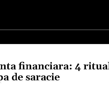
E
STIRI
TEHNOLOGIE-STIINTA
CURIOZITATI
ta financiara: 4 ritua
pa de saracie
Acțiune