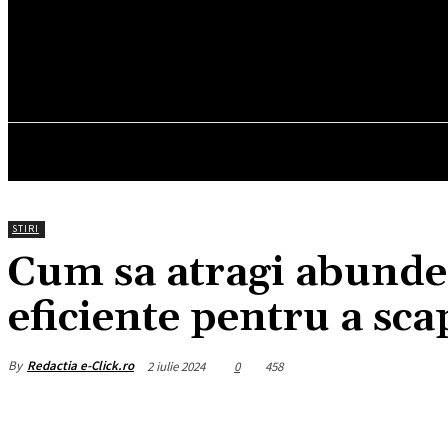
19.7
C
München
joi, august 6, 2026
HOM
STIRI
Cum sa atragi abunden
eficiente pentru a sca
By
Redactia e-Click.ro
2 iulie 2024
0
458