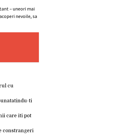
nstant – uneori mai
acoperi nevoile, sa
orul cu
mbunatatindu-ti
ii care iti pot
pe constrangeri