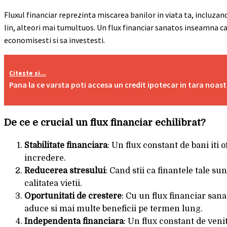
Fluxul financiar reprezinta miscarea banilor in viata ta, incluzand 
lin, alteori mai tumultuos. Un flux financiar sanatos inseamna ca e
economisesti si sa investesti.
Citeste si...
Pana la ce varsta poti accesa un credit ipotecar in tara noas
De ce e crucial un flux financiar echilibrat?
Stabilitate financiara
: Un flux constant de bani iti 
incredere.
Reducerea stresului
: Cand stii ca finantele tale s
calitatea vietii.
Oportunitati de crestere
: Cu un flux financiar sanat
aduce si mai multe beneficii pe termen lung.
Independenta financiara
: Un flux constant de venit