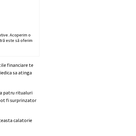
ative. Acoperim o
stră este să oferim
ile financiare te
iedica sa atinga
 patru ritualuri
pot fi surprinzator
ceasta calatorie