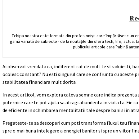
Re
Echipa noastra este formata din profesioniști care împărtășesc un e
gamă variată de subiecte - de la noutățile din sfera tech, life, actualit
publicului articole care îmbină auten
Ai observat vreodata ca, indiferent cat de mult te straduiesti, ba
ocolesc constant? Nu esti singurul care se confrunta cu aceste pr
stabilitatea financiara mult dorita.
In acest articol, vom explora cateva semne care indica prezenta u
puternice care te pot ajuta sa atragi abundenta in viata ta. Fie ca 
de eficiente in schimbarea mentalitatii tale despre bani si in atr
Pregateste-te sa descoperi cum poti transforma fluxul tau financ
spre o mai buna intelegere a energiei banilor si spre un viitor fin