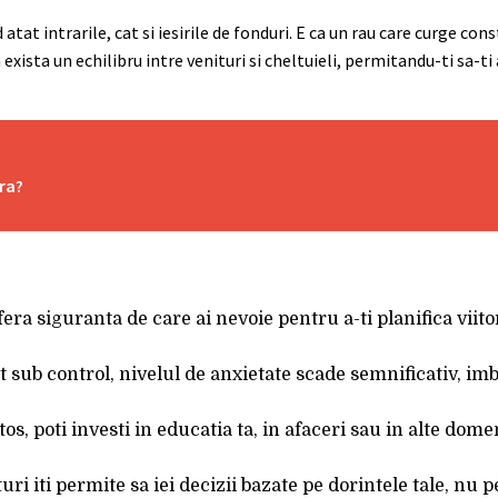
atat intrarile, cat si iesirile de fonduri. E ca un rau care curge co
xista un echilibru intre venituri si cheltuieli, permitandu-ti sa-ti 
tra?
ofera siguranta de care ai nevoie pentru a-ti planifica viit
unt sub control, nivelul de anxietate scade semnificativ, i
os, poti investi in educatia ta, in afaceri sau in alte domen
uri iti permite sa iei decizii bazate pe dorintele tale, nu 