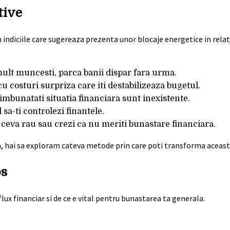
tive
indiciile care sugereaza prezenta unor blocaje energetice in relatia
 mult muncesti, parca banii dispar fara urma.
cu costuri surpriza care iti destabilizeaza bugetul.
i imbunatati situatia financiara sunt inexistente.
l sa-ti controlezi finantele.
e ceva rau sau crezi ca nu meriti bunastare financiara.
, hai sa exploram cateva metode prin care poti transforma aceast
os
 flux financiar si de ce e vital pentru bunastarea ta generala.