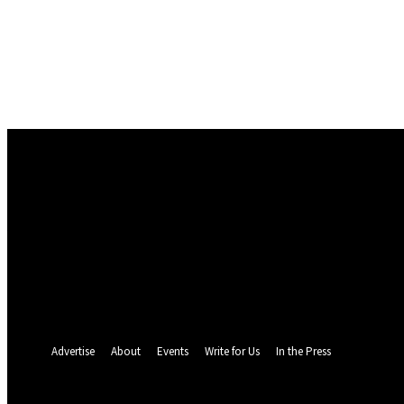
Conectare
Bine ați venit! Autentificați-vă in contul dvs
numele dvs de utilizator
parola dvs
Ați uitat parola? obține ajutor
Politica de Confidentialitate
Recuperare parola
Recuperați-vă parola
adresa dvs de email
O parola va fi trimisă pe adresa dvs de email.
Advertise
About
Events
Write for Us
In the Press