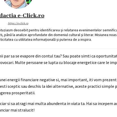
dactia e-Click.ro
https://e-click.ro
ntuziasm deosebit pentru identificarea și relatarea evenimentelor semnific
ati, până la analize aprofundate din domeniul cultural și literar. Misiunea noa
ticitatea cu utilitatea informațională și puterea de a inspira.
nii par sa se evapore din contul tau? Sau poate simti ca oportunitat
ovocari. Multe persoane se lupta cu blocaje energetice care le imp
nei energii financiare negative si, mai important, iti vom prezenta
esti sceptic sau deschis la idei alternative, aceste practici simple 
agerea prosperitatii.
iar si sa atragi mai multa abundenta in viata ta. Hai sa incepem a
anciar mai stralucit!