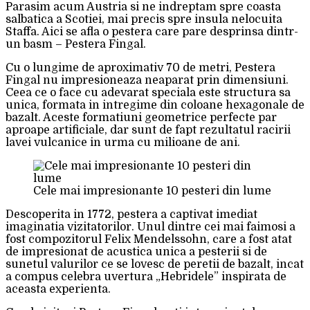
Parasim acum Austria si ne indreptam spre coasta
salbatica a Scotiei, mai precis spre insula nelocuita
Staffa. Aici se afla o pestera care pare desprinsa dintr-
un basm – Pestera Fingal.
Cu o lungime de aproximativ 70 de metri, Pestera
Fingal nu impresioneaza neaparat prin dimensiuni.
Ceea ce o face cu adevarat speciala este structura sa
unica, formata in intregime din coloane hexagonale de
bazalt. Aceste formatiuni geometrice perfecte par
aproape artificiale, dar sunt de fapt rezultatul racirii
lavei vulcanice in urma cu milioane de ani.
Cele mai impresionante 10 pesteri din lume
Descoperita in 1772, pestera a captivat imediat
imaginatia vizitatorilor. Unul dintre cei mai faimosi a
fost compozitorul Felix Mendelssohn, care a fost atat
de impresionat de acustica unica a pesterii si de
sunetul valurilor ce se lovesc de peretii de bazalt, incat
a compus celebra uvertura „Hebridele” inspirata de
aceasta experienta.