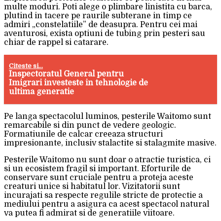
multe moduri. Poti alege o plimbare linistita cu barca,
plutind in tacere pe raurile subterane in timp ce
admiri „constelatiile” de deasupra. Pentru cei mai
aventurosi, exista optiuni de tubing prin pesteri sau
chiar de rappel si catarare.
Citeste si...
Inspectoratul General pentru
Imigrari investeste in tehnologie de
ultima generatie
Pe langa spectacolul luminos, pesterile Waitomo sunt
remarcabile si din punct de vedere geologic.
Formatiunile de calcar creeaza structuri
impresionante, inclusiv stalactite si stalagmite masive.
Pesterile Waitomo nu sunt doar o atractie turistica, ci
si un ecosistem fragil si important. Eforturile de
conservare sunt cruciale pentru a proteja aceste
creaturi unice si habitatul lor. Vizitatorii sunt
incurajati sa respecte regulile stricte de protectie a
mediului pentru a asigura ca acest spectacol natural
va putea fi admirat si de generatiile viitoare.