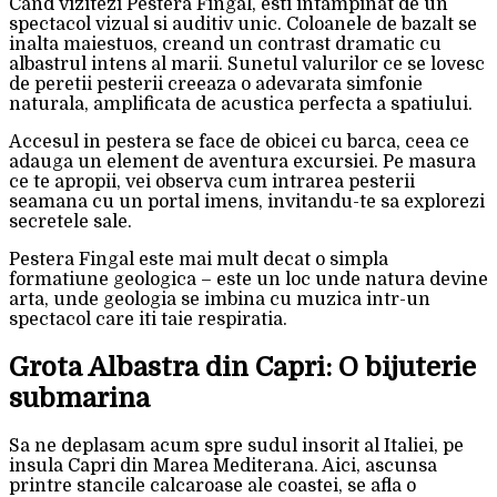
Cand vizitezi Pestera Fingal, esti intampinat de un
spectacol vizual si auditiv unic. Coloanele de bazalt se
inalta maiestuos, creand un contrast dramatic cu
albastrul intens al marii. Sunetul valurilor ce se lovesc
de peretii pesterii creeaza o adevarata simfonie
naturala, amplificata de acustica perfecta a spatiului.
Accesul in pestera se face de obicei cu barca, ceea ce
adauga un element de aventura excursiei. Pe masura
ce te apropii, vei observa cum intrarea pesterii
seamana cu un portal imens, invitandu-te sa explorezi
secretele sale.
Pestera Fingal este mai mult decat o simpla
formatiune geologica – este un loc unde natura devine
arta, unde geologia se imbina cu muzica intr-un
spectacol care iti taie respiratia.
Grota Albastra din Capri: O bijuterie
submarina
Sa ne deplasam acum spre sudul insorit al Italiei, pe
insula Capri din Marea Mediterana. Aici, ascunsa
printre stancile calcaroase ale coastei, se afla o