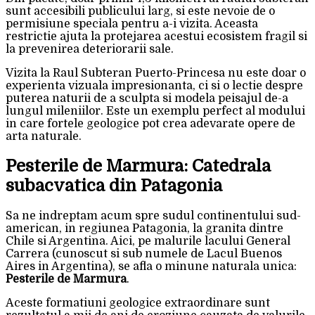
sunt accesibili publicului larg, si este nevoie de o
permisiune speciala pentru a-i vizita. Aceasta
restrictie ajuta la protejarea acestui ecosistem fragil si
la prevenirea deteriorarii sale.
Vizita la Raul Subteran Puerto-Princesa nu este doar o
experienta vizuala impresionanta, ci si o lectie despre
puterea naturii de a sculpta si modela peisajul de-a
lungul mileniilor. Este un exemplu perfect al modului
in care fortele geologice pot crea adevarate opere de
arta naturale.
Pesterile de Marmura: Catedrala
subacvatica din Patagonia
Sa ne indreptam acum spre sudul continentului sud-
american, in regiunea Patagonia, la granita dintre
Chile si Argentina. Aici, pe malurile lacului General
Carrera (cunoscut si sub numele de Lacul Buenos
Aires in Argentina), se afla o minune naturala unica:
Pesterile de Marmura
.
Aceste formatiuni geologice extraordinare sunt