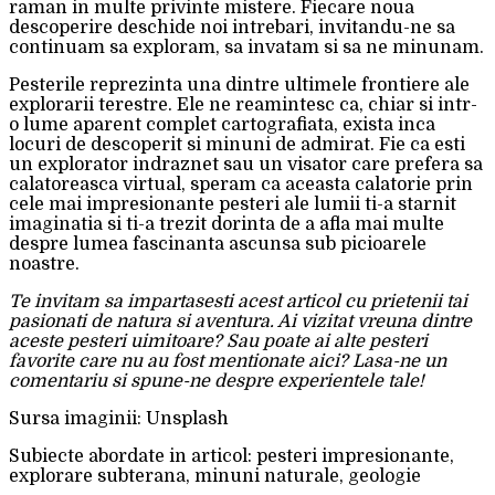
raman in multe privinte mistere. Fiecare noua
descoperire deschide noi intrebari, invitandu-ne sa
continuam sa exploram, sa invatam si sa ne minunam.
Pesterile reprezinta una dintre ultimele frontiere ale
explorarii terestre. Ele ne reamintesc ca, chiar si intr-
o lume aparent complet cartografiata, exista inca
locuri de descoperit si minuni de admirat. Fie ca esti
un explorator indraznet sau un visator care prefera sa
calatoreasca virtual, speram ca aceasta calatorie prin
cele mai impresionante pesteri ale lumii ti-a starnit
imaginatia si ti-a trezit dorinta de a afla mai multe
despre lumea fascinanta ascunsa sub picioarele
noastre.
Te invitam sa impartasesti acest articol cu prietenii tai
pasionati de natura si aventura. Ai vizitat vreuna dintre
aceste pesteri uimitoare? Sau poate ai alte pesteri
favorite care nu au fost mentionate aici? Lasa-ne un
comentariu si spune-ne despre experientele tale!
Sursa imaginii: Unsplash
Subiecte abordate in articol: pesteri impresionante,
explorare subterana, minuni naturale, geologie