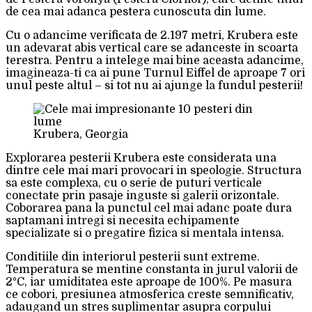
de cea mai adanca pestera cunoscuta din lume.
Cu o adancime verificata de 2.197 metri, Krubera este
un adevarat abis vertical care se adanceste in scoarta
terestra. Pentru a intelege mai bine aceasta adancime,
imagineaza-ti ca ai pune Turnul Eiffel de aproape 7 ori
unul peste altul – si tot nu ai ajunge la fundul pesterii!
Krubera, Georgia
Explorarea pesterii Krubera este considerata una
dintre cele mai mari provocari in speologie. Structura
sa este complexa, cu o serie de puturi verticale
conectate prin pasaje inguste si galerii orizontale.
Coborarea pana la punctul cel mai adanc poate dura
saptamani intregi si necesita echipamente
specializate si o pregatire fizica si mentala intensa.
Conditiile din interiorul pesterii sunt extreme.
Temperatura se mentine constanta in jurul valorii de
2°C, iar umiditatea este aproape de 100%. Pe masura
ce cobori, presiunea atmosferica creste semnificativ,
adaugand un stres suplimentar asupra corpului