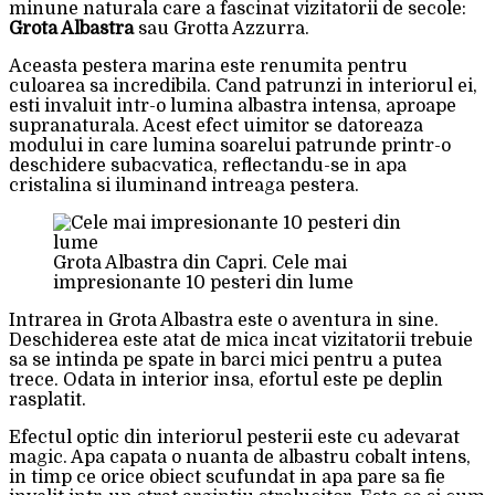
minune naturala care a fascinat vizitatorii de secole:
Grota Albastra
sau Grotta Azzurra.
Aceasta pestera marina este renumita pentru
culoarea sa incredibila. Cand patrunzi in interiorul ei,
esti invaluit intr-o lumina albastra intensa, aproape
supranaturala. Acest efect uimitor se datoreaza
modului in care lumina soarelui patrunde printr-o
deschidere subacvatica, reflectandu-se in apa
cristalina si iluminand intreaga pestera.
Grota Albastra din Capri. Cele mai
impresionante 10 pesteri din lume
Intrarea in Grota Albastra este o aventura in sine.
Deschiderea este atat de mica incat vizitatorii trebuie
sa se intinda pe spate in barci mici pentru a putea
trece. Odata in interior insa, efortul este pe deplin
rasplatit.
Efectul optic din interiorul pesterii este cu adevarat
magic. Apa capata o nuanta de albastru cobalt intens,
in timp ce orice obiect scufundat in apa pare sa fie