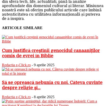
din sfera tech, life, actualitati, până la analize
aprofundate din domeniul cultural și literar. Misiunea
noastră este să oferim publicului articole care îmbină
autenticitatea cu utilitatea informațională și puterea
de a inspira.
ARTICOLE SIMILARE
Cum justifică creștinii genocidul canaaniților
comis de evrei în Biblie
Redactia e-Click.ro
-
9 aprilie 2025
Să se oprească nebunia cu noi. Câteva cuvinte
despre religie și...
Redactia e-Click.ro
-
8 aprilie 2025