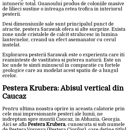
intuneric total. Guanoului produs de coloniile masive
de lilieci sustine o intreaga retea trofica in interiorul
pesterii.
Desi dimensiunile sale sunt principalul punct de
atractie, pestera Sarawak ofera si alte surprize. Exista
zone unde cristalele de calcit stralucesc in lumina
lanternelor, creand un efect asemanator cu cerul
instelat.
Explorarea pesterii Sarawak este o experienta care iti
reaminteste de vastitatea si puterea naturii. Este un
loc unde te simti minuscul in comparatie cu fortele
geologice care au modelat acest spatiu de-a lungul
erelor.
Pestera Krubera: Abisul vertical din
Caucaz
Pentru ultima noastra oprire in aceasta calatorie prin
cele mai impresionante pesteri ale lumii, ne
indreptam spre muntii Caucaz, in Abhazia, Georgia.
Aici se afla
Pestera Krubera
, cunoscuta si sub numele
de Pestera Voronya (Pestera Ciorilor), care detine titlul