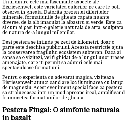
Unul dintre cele mai fascinante aspecte ale
Eisriesenwelt este varietatea culorilor pe care le poti
observa in gheata. Datorita prezentei diferitelor
minerale, formatiunile de gheata capata nuante
diverse, de la alb imaculat la albastru si verde. Este ca
si cum ai pasi intr-o galerie naturala de arta, sculptata
de natura de-a lungul mileniilor.
Desi pestera se intinde pe zeci de kilometri, doar o
parte este deschisa publicului. Aceasta restrictie ajuta
la conservarea fragilului ecosistem subteran. Daca ai
sansa sa o vizitezi, vei fi ghidat de-a lungul unor trasee
amenajate, care iti permit sa admiri cele mai
spectaculoase formatiuni.
Pentru o experienta cu adevarat magica, viziteaza
Eisriesenwelt atunci cand are loc iluminarea cu lampi
de magneziu. Acest eveniment special face ca pestera
sa straluceasca intr-un mod aproape ireal, amplificand
frumusetea formatiunilor de gheata.
Pestera Fingal: O simfonie naturala
in bazalt