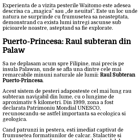
Experienta de a vizita pesterile Waitomo este adesea
descrisa ca „magica” sau „de neuitat”. Este un loc unde
natura ne surprinde cu frumusetea sa neasteptata,
demonstrand ca exista lumi intregi ascunse sub
picioarele noastre, asteptand sa fie explorate.
Puerto-Princesa: Raul subteran din
Palaw
Sa ne deplasam acum spre Filipine, mai precis pe
insula Palawan, unde se afla una dintre cele mai
remarcabile minuni naturale ale lumii:
Raul Subteran
Puerto-Princesa
.
Acest sistem de pesteri adaposteste cel mai lung rau
subteran navigabil din lume, cu o lungime de
aproximativ 8 kilometri. Din 1999, zona a fost
declarata Patrimoniu Mondial UNESCO,
recunoscandu-se astfel importanta sa ecologica si
geologica.
Cand patrunzi in pestera, esti imediat captivat de
frumusetea formatiunilor de calcar. Stalactite si