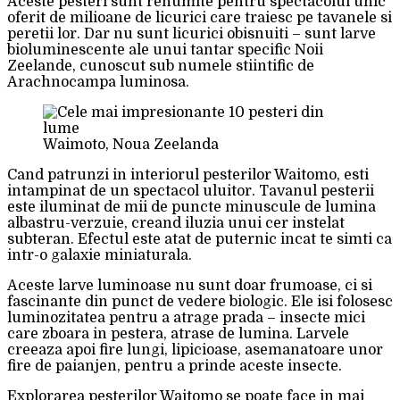
Aceste pesteri sunt renumite pentru spectacolul unic
oferit de milioane de licurici care traiesc pe tavanele si
peretii lor. Dar nu sunt licurici obisnuiti – sunt larve
bioluminescente ale unui tantar specific Noii
Zeelande, cunoscut sub numele stiintific de
Arachnocampa luminosa.
Waimoto, Noua Zeelanda
Cand patrunzi in interiorul pesterilor Waitomo, esti
intampinat de un spectacol uluitor. Tavanul pesterii
este iluminat de mii de puncte minuscule de lumina
albastru-verzuie, creand iluzia unui cer instelat
subteran. Efectul este atat de puternic incat te simti ca
intr-o galaxie miniaturala.
Aceste larve luminoase nu sunt doar frumoase, ci si
fascinante din punct de vedere biologic. Ele isi folosesc
luminozitatea pentru a atrage prada – insecte mici
care zboara in pestera, atrase de lumina. Larvele
creeaza apoi fire lungi, lipicioase, asemanatoare unor
fire de paianjen, pentru a prinde aceste insecte.
Explorarea pesterilor Waitomo se poate face in mai