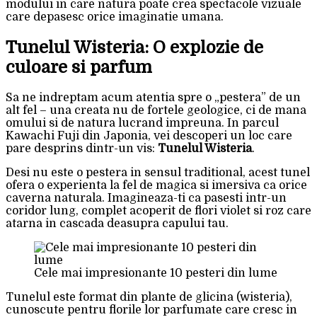
modului in care natura poate crea spectacole vizuale
care depasesc orice imaginatie umana.
Tunelul Wisteria: O explozie de
culoare si parfum
Sa ne indreptam acum atentia spre o „pestera” de un
alt fel – una creata nu de fortele geologice, ci de mana
omului si de natura lucrand impreuna. In parcul
Kawachi Fuji din Japonia, vei descoperi un loc care
pare desprins dintr-un vis:
Tunelul Wisteria
.
Desi nu este o pestera in sensul traditional, acest tunel
ofera o experienta la fel de magica si imersiva ca orice
caverna naturala. Imagineaza-ti ca pasesti intr-un
coridor lung, complet acoperit de flori violet si roz care
atarna in cascada deasupra capului tau.
Cele mai impresionante 10 pesteri din lume
Tunelul este format din plante de glicina (wisteria),
cunoscute pentru florile lor parfumate care cresc in