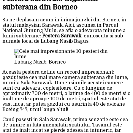
subterana din Borneo
Sa ne deplasam acum in inima junglei din Borneo, in
statul malaysian Sarawak. Aici, ascunsa in Parcul
National Gunung Mulu, se afla o adevarata minune a
lumii subterane:
Pestera Sarawak
, cunoscuta si sub
numele local de Lubang Nasib Bagus.
Lubang Nasib, Borneo
Aceasta pestera detine un record impresionant:
gazduieste cea mai mare camera subterana din lume,
numita Sala Sarawak. Dimensiunile acestei camere
sunt cu adevarat coplesitoare. Cu o lungime de
aproximativ 700 de metri, o latime de 400 de metri si o
inaltime de aproape 100 de metri, spatiul este atat de
vast incat ar putea gazdui cu usurinta 40 de avioane
Boeing 747, unul langa altul!
Cand pasesti in Sala Sarawak, prima senzatie este cea
de uimire in fata imensitatii spatiului. Tavanul este
atat de inalt incat se pierde adesea in intuneric, iar