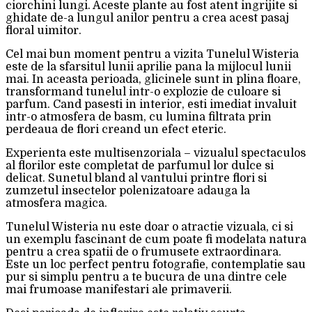
ciorchini lungi. Aceste plante au fost atent ingrijite si
ghidate de-a lungul anilor pentru a crea acest pasaj
floral uimitor.
Cel mai bun moment pentru a vizita Tunelul Wisteria
este de la sfarsitul lunii aprilie pana la mijlocul lunii
mai. In aceasta perioada, glicinele sunt in plina floare,
transformand tunelul intr-o explozie de culoare si
parfum. Cand pasesti in interior, esti imediat invaluit
intr-o atmosfera de basm, cu lumina filtrata prin
perdeaua de flori creand un efect eteric.
Experienta este multisenzoriala – vizualul spectaculos
al florilor este completat de parfumul lor dulce si
delicat. Sunetul bland al vantului printre flori si
zumzetul insectelor polenizatoare adauga la
atmosfera magica.
Tunelul Wisteria nu este doar o atractie vizuala, ci si
un exemplu fascinant de cum poate fi modelata natura
pentru a crea spatii de o frumusete extraordinara.
Este un loc perfect pentru fotografie, contemplatie sau
pur si simplu pentru a te bucura de una dintre cele
mai frumoase manifestari ale primaverii.