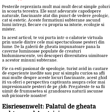
Pesterile reprezinta mult mai mult decat simple goluri
in scoarta terestra. Ele sunt adevarate capodopere
naturale, fascinante atat din punct de vedere geologic,
cat si estetic. Aceste formatiuni subterane ascund
lumi intregi, fiecare cu propria sa istorie, ecologie si
mister.
In acest articol, te voi purta intr-o calatorie virtuala
prin unele dintre cele mai spectaculoase pesteri din
lume. De la galerii de gheata impunatoare pana la
caverne luminoase populate de creaturi
bioluminescente, vei descoperi diversitatea uimitoare
a acestor minuni subterane.
Fie ca esti pasionat de speologie, turist avid in cautare
de experiente inedite sau pur si simplu curios sa afli
mai multe despre aceste locuri fascinante, acest ghid
iti va oferi o perspectiva captivanta asupra celor mai
impresionante pesteri de pe glob. Pregateste-te sa fii
uimit de frumusetea si grandoarea naturii ascunse
sub picioarele noastre!
Eisriesenwelt: Palatul de gheata