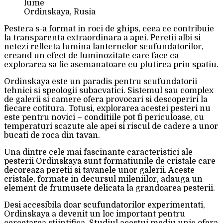
Ordinskaya, Rusia
Pestera s-a format in roci de ghips, ceea ce contribuie
la transparenta extraordinara a apei. Peretii albi si
netezi reflecta lumina lanternelor scufundatorilor,
creand un efect de luminozitate care face ca
explorarea sa fie asemanatoare cu plutirea prin spatiu.
Ordinskaya este un paradis pentru scufundatorii
tehnici si speologii subacvatici. Sistemul sau complex
de galerii si camere ofera provocari si descoperiri la
fiecare cotitura. Totusi, explorarea acestei pesteri nu
este pentru novici – conditiile pot fi periculoase, cu
temperaturi scazute ale apei si riscul de cadere a unor
bucati de roca din tavan.
Una dintre cele mai fascinante caracteristici ale
pesterii Ordinskaya sunt formatiunile de cristale care
decoreaza peretii si tavanele unor galerii. Aceste
cristale, formate in decursul mileniilor, adauga un
element de frumusete delicata la grandoarea pesterii.
Desi accesibila doar scufundatorilor experimentati,
Ordinskaya a devenit un loc important pentru
cercetarea stiintifica. Studiul acestui mediu unic ofera