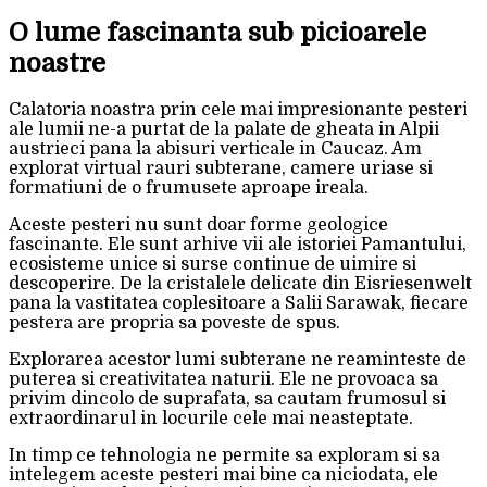
O lume fascinanta sub picioarele
noastre
Calatoria noastra prin cele mai impresionante pesteri
ale lumii ne-a purtat de la palate de gheata in Alpii
austrieci pana la abisuri verticale in Caucaz. Am
explorat virtual rauri subterane, camere uriase si
formatiuni de o frumusete aproape ireala.
Aceste pesteri nu sunt doar forme geologice
fascinante. Ele sunt arhive vii ale istoriei Pamantului,
ecosisteme unice si surse continue de uimire si
descoperire. De la cristalele delicate din Eisriesenwelt
pana la vastitatea coplesitoare a Salii Sarawak, fiecare
pestera are propria sa poveste de spus.
Explorarea acestor lumi subterane ne reaminteste de
puterea si creativitatea naturii. Ele ne provoaca sa
privim dincolo de suprafata, sa cautam frumosul si
extraordinarul in locurile cele mai neasteptate.
In timp ce tehnologia ne permite sa exploram si sa
intelegem aceste pesteri mai bine ca niciodata, ele