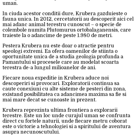
uman.
In ciuda acestor conditii dure, Krubera gazduieste o
fauna unica. In 2012, cercetatorii au descoperit aici cel
mai adanc animal terestru cunoscut – o specie de
colembole numita Plutomurus ortobalaganensis, care
traieste la o adancime de peste 1.980 de metri.
Pestera Krubera nu este doar o atractie pentru
speologi extremi. Ea ofera oamenilor de stiinta o
oportunitate unica de a studia geologia profunda a
Pamantului si procesele care au modelat scoarta
terestra de-a lungul milioanelor de ani.
Fiecare noua expeditie in Krubera aduce noi
descoperiri si provocari. Exploratorii continua sa
caute conexiuni cu alte sisteme de pesteri din zona,
existand posibilitatea ca adancimea maxima sa fie si
mai mare decat se cunoaste in prezent.
Krubera reprezinta ultima frontiera a explorarii
terestre. Este un loc unde curajul uman se confrunta
direct cu fortele naturii, unde fiecare metru coborat
este o victorie a tehnologiei si a spiritului de aventura
asupra necunoscutului.