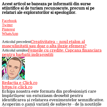
Acest articol se bazeaza pe informatii din surse
stiintifice si de turism recunoscute, precum si pe
relatari ale exploratorilor si speologilor.
Facebook
Twitter
Pinterest
WhatsApp
Articolul precedent
Creativitatea – noul etalon al
masculinitatii sau doar o alta iluzie efemera?
Articolul următor
Femeile cu credite: Capcana financiara
pentru barbatii indragostiti
Redactia e-Click.ro
https://e-click.ro
Echipa noastra este formata din profesioniști care
împărtășesc un entuziasm deosebit pentru
identificarea și relatarea evenimentelor semnificative.
Acoperim o gamă variată de subiecte - de la noutățile