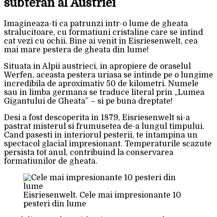
subteran al Austriei
Imagineaza-ti ca patrunzi intr-o lume de gheata
stralucitoare, cu formatiuni cristaline care se intind
cat vezi cu ochii. Bine ai venit in Eisriesenwelt, cea
mai mare pestera de gheata din lume!
Situata in Alpii austrieci, in apropiere de oraselul
Werfen, aceasta pestera uriasa se intinde pe o lungime
incredibila de aproximativ 50 de kilometri. Numele
sau in limba germana se traduce literal prin „Lumea
Gigantului de Gheata” – si pe buna dreptate!
Desi a fost descoperita in 1879, Eisriesenwelt si-a
pastrat misterul si frumusetea de-a lungul timpului.
Cand pasesti in interiorul pesterii, te intampina un
spectacol glacial impresionant. Temperaturile scazute
persista tot anul, contribuind la conservarea
formatiunilor de gheata.
Eisriesenwelt. Cele mai impresionante 10
pesteri din lume