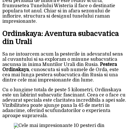
Desi perioada de inflorire este relativ scurta,
frumusetea Tunelului Wisteria il face o destinatie
populara tot anul. Chiar si in afara sezonului de
inflorire, structura si designul tunelului raman
impresionante.
Ordinskaya: Aventura subacvatica
din Urali
Sa ne intoarcem acum la pesterile in adevaratul sens
al cuvantului si sa exploram o minune subacvatica
ascunsa in inima Muntilor Urali din Rusia.
Pestera
Ordinskaya
, cunoscuta si sub numele de Orda, este
cea mai lunga pestera subacvatica din Rusia si una
dintre cele mai impresionante din lume.
Cu o lungime totala de peste 5 kilometri, Ordinskaya
este un labirint subacvatic fascinant. Ceea ce o face cu
adevarat speciala este claritatea incredibila a apei sale.
Vizibilitatea poate ajunge pana la 45 de metri in
adancime, oferind scufundatorilor o experienta
aproape suprareala.