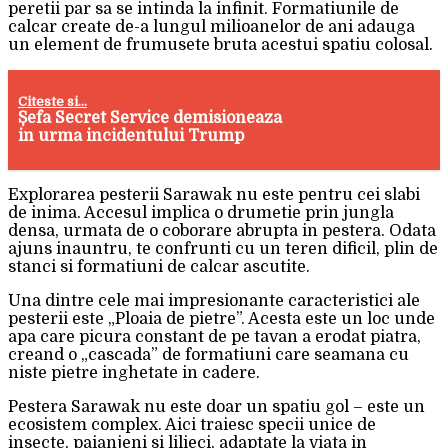
peretii par sa se intinda la infinit. Formatiunile de
calcar create de-a lungul milioanelor de ani adauga
un element de frumusete bruta acestui spatiu colosal.
Citeste si...
Șefa Secret Service demisioneaza
in urma incidentului Trump
Explorarea pesterii Sarawak nu este pentru cei slabi
de inima. Accesul implica o drumetie prin jungla
densa, urmata de o coborare abrupta in pestera. Odata
ajuns inauntru, te confrunti cu un teren dificil, plin de
stanci si formatiuni de calcar ascutite.
Una dintre cele mai impresionante caracteristici ale
pesterii este „Ploaia de pietre”. Acesta este un loc unde
apa care picura constant de pe tavan a erodat piatra,
creand o „cascada” de formatiuni care seamana cu
niste pietre inghetate in cadere.
Pestera Sarawak nu este doar un spatiu gol – este un
ecosistem complex. Aici traiesc specii unice de
insecte, paianjeni si lilieci, adaptate la viata in