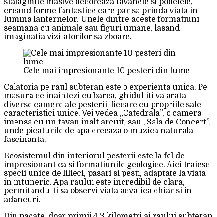
stalagmite masive decoreaza tavanele si podelele,
creand forme fantastice care par sa prinda viata in
lumina lanternelor. Unele dintre aceste formatiuni
seamana cu animale sau figuri umane, lasand
imaginatia vizitatorilor sa zboare.
Cele mai impresionante 10 pesteri din lume
Calatoria pe raul subteran este o experienta unica. Pe
masura ce inaintezi cu barca, ghidul iti va arata
diverse camere ale pesterii, fiecare cu propriile sale
caracteristici unice. Vei vedea „Catedrala”, o camera
imensa cu un tavan inalt arcuit, sau „Sala de Concert”,
unde picaturile de apa creeaza o muzica naturala
fascinanta.
Ecosistemul din interiorul pesterii este la fel de
impresionant ca si formatiunile geologice. Aici traiesc
specii unice de lilieci, pasari si pesti, adaptate la viata
in intuneric. Apa raului este incredibil de clara,
permitandu-ti sa observi viata acvatica chiar si in
adancuri.
Din pacate, doar primii 4,3 kilometri ai raului subteran