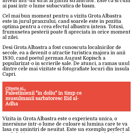
invelit intr-un strat argintiu stralucitor. Este ca si cum
ai pasi intr-o lume subacvatica de basm.
Cel mai bun moment pentru a vizita Grota Albastra
este in jurul pranzului, cand soarele este in pozitia
optima pentru a crea efectul albastru intens. Totusi,
frumusetea pesterii poate fi apreciata in orice moment
al zilei.
Desi Grota Albastra a fost cunoscuta localnicilor de
secole, ea a devenit o atractie turistica majora in anii
1830, cand poetul german August Kopisch a
popularizat-o in scrierile sale. De atunci, a ramas unul
dintre cele mai vizitate si fotografiate locuri din insula
Capri.
Citeste si...
Palestinienii "in doliu" in timp ce
musulmanii sarbatoresc Eid al-
Adha
Vizita in Grota Albastra este o experienta unica, o
imersiune intr-o lume de culoare si lumina care te va
lasa cu amintiri de neuitat. Este un exemplu perfect al