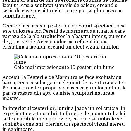
rezultatul a mii de ani de eroziune cauzata de valurile
lacului. Apa a sculptat stancile de calcar, creand o
serie de caverne si tuneluri care par sa pluteasca pe
suprafata apei.
Ceea ce face aceste pesteri cu adevarat spectaculoase
este culoarea lor. Peretii de marmura au nuante care
variaza de la alb stralucitor la albastru intens, cu vene
de gri si verde. Aceste culori se reflecta in apa
cristalina a lacului, creand un efect vizual uimitor.
Cele mai impresionante 10 pesteri din lume
Accesul la Pesterile de Marmura se face exclusiv cu
barca, ceea ce adauga un element de aventura vizitei.
Pe masura ce te apropii, vei observa cum formatiunile
par sa rasara din apa, ca niste sculpturi naturale
masive.
In interiorul pesterilor, lumina joaca un rol crucial in
experienta vizitatorului. In functie de momentul zilei
si de conditiile meteorologice, culorile si umbrele se
schimba constant, oferind un spectacol vizual mereu
in schimbare.