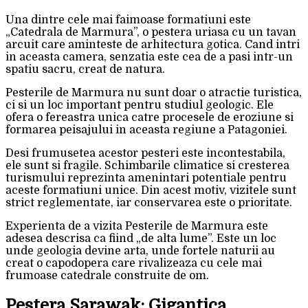
Una dintre cele mai faimoase formatiuni este
„Catedrala de Marmura”, o pestera uriasa cu un tavan
arcuit care aminteste de arhitectura gotica. Cand intri
in aceasta camera, senzatia este cea de a pasi intr-un
spatiu sacru, creat de natura.
Pesterile de Marmura nu sunt doar o atractie turistica,
ci si un loc important pentru studiul geologic. Ele
ofera o fereastra unica catre procesele de eroziune si
formarea peisajului in aceasta regiune a Patagoniei.
Desi frumusetea acestor pesteri este incontestabila,
ele sunt si fragile. Schimbarile climatice si cresterea
turismului reprezinta amenintari potentiale pentru
aceste formatiuni unice. Din acest motiv, vizitele sunt
strict reglementate, iar conservarea este o prioritate.
Experienta de a vizita Pesterile de Marmura este
adesea descrisa ca fiind „de alta lume”. Este un loc
unde geologia devine arta, unde fortele naturii au
creat o capodopera care rivalizeaza cu cele mai
frumoase catedrale construite de om.
Pestera Sarawak: Gigantica