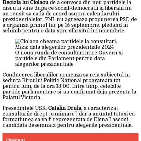
Decizia lui Ciolacu
de a convoca din nou partidele la
discutii vine dupa ce social-democratii si liberalii nu
au reusit sa cada de acord asupra calendarului
prezidentialelor. PNL nu agreeaza propunerea PSD de
a organiza primul tur pe 15 septembrie, pledand in
schimb pentru o data spre sfarsitul lui noiembrie.
O noua runda de consultari intre Guvern si
partidele din Parlament pentru data
alegerilor prezidentiale
Conducerea liberalilor urmeaza sa reia subiectul in
sedinta Biroului Politic National programata tot
pentru luni, de la ora 13:00. Intre timp, celelalte
partide parlamentare si-au confirmat deja prezenta la
Palatul Victoria.
Presedintele USR,
Catalin Drula
, a caracterizat
consultarile drept „o mimare”, dar a anuntat totusi ca
formatiunea sa va fi reprezentata de Elena Lasconi,
candidata desemnata pentru alegerile prezidentiale.
Citeste si...