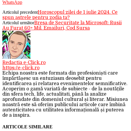
WhatsApp
Articolul precedent
Horoscopul zilei de 1 iulie 2024. Ce
spun astrele pentru zodia ta?
Articolul următor
Bresa de Securitate la Microsoft: Rusii
Au Furat 60+ Mil. Emailuri, Cod Sursa
Redactia e-Click.ro
https://e-click.ro
Echipa noastra este formata din profesioniști care
împărtășesc un entuziasm deosebit pentru
identificarea și relatarea evenimentelor semnificative.
Acoperim o gamă variată de subiecte - de la noutățile
din sfera tech, life, actualitati, până la analize
aprofundate din domeniul cultural și literar. Misiunea
noastră este să oferim publicului articole care îmbină
autenticitatea cu utilitatea informațională și puterea
de a inspira.
ARTICOLE SIMILARE