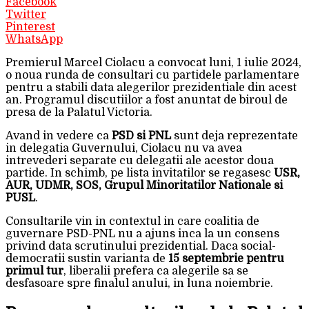
Facebook
Twitter
Pinterest
WhatsApp
Premierul Marcel Ciolacu a convocat luni, 1 iulie 2024,
o noua runda de consultari cu partidele parlamentare
pentru a stabili data alegerilor prezidentiale din acest
an. Programul discutiilor a fost anuntat de biroul de
presa de la Palatul Victoria.
Avand in vedere ca
PSD si PNL
sunt deja reprezentate
in delegatia Guvernului, Ciolacu nu va avea
intrevederi separate cu delegatii ale acestor doua
partide. In schimb, pe lista invitatilor se regasesc
USR,
AUR, UDMR, SOS, Grupul Minoritatilor Nationale si
PUSL
.
Consultarile vin in contextul in care coalitia de
guvernare PSD-PNL nu a ajuns inca la un consens
privind data scrutinului prezidential. Daca social-
democratii sustin varianta de
15 septembrie pentru
primul tur
, liberalii prefera ca alegerile sa se
desfasoare spre finalul anului, in luna noiembrie.