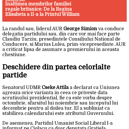
Inaltimea membrilor familiei
regale britanice: De la Regina
Elisabeta a II-a la Printul William
La randul sau, liderul AUR
George Simion
va conduce
delegatia partidului sau, din care vor mai face parte
Claudiu Tarziu, presedintele Consiliului National de
Conducere, si Marius Lulea, prim-vicepresedinte. AUR
a criticat lipsa de asumare a premierului in aceasta
chestiune.
Deschidere din partea celorlalte
partide
Senatorul UDMR
Cseke Attila
a declarat ca Uniunea
agreaza orice varianta in ceea ce priveste data
scrutinului prezidential, fie ca este vorba despre
octombrie, sfarsitul lui noiembrie sau inceputul lui
decembrie pentru al doilea tur. El a subliniat ca
stabilirea calendarului este atributul Guvernului.
De asemenea, Partidul Umanist Social Liberal l-a
informat pe Ciolacu ca doar deputata Gratiela