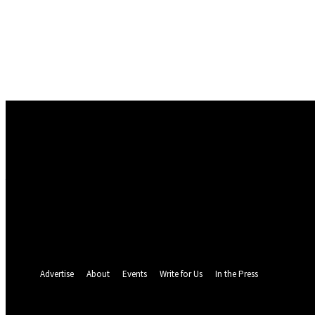
Conectare
Bine ați venit! Autentificați-vă in contul dvs
numele dvs de utilizator
parola dvs
Ați uitat parola? obține ajutor
Politica de Confidentialitate
Recuperare parola
Recuperați-vă parola
adresa dvs de email
O parola va fi trimisă pe adresa dvs de email.
Advertise
About
Events
Write for Us
In the Press