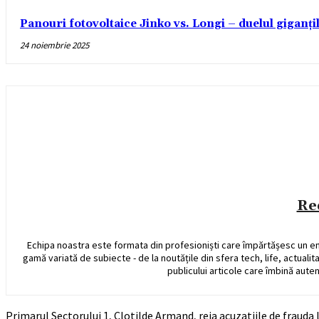
Panouri fotovoltaice Jinko vs. Longi – duelul giganți
24 noiembrie 2025
Re
Echipa noastra este formata din profesioniști care împărtășesc un e
gamă variată de subiecte - de la noutățile din sfera tech, life, actualit
publicului articole care îmbină auten
Primarul Sectorului 1, Clotilde Armand, reia acuzatiile de frauda 