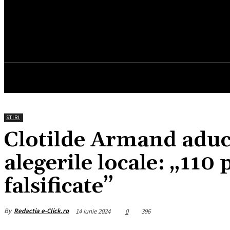
17.2
C
München
vineri, august 7, 2026
HOM
STIRI
Clotilde Armand aduce
alegerile locale: „110 
falsificate”
By
Redactia e-Click.ro
14 iunie 2024
0
396