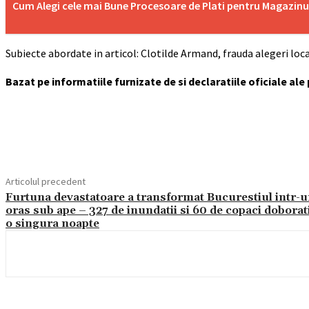
Cum Alegi cele mai Bune Procesoare de Plati pentru Magaz
Subiecte abordate in articol: Clotilde Armand, frauda alegeri loca
Bazat pe informatiile furnizate de si declaratiile oficiale ale
Acțiune
Articolul precedent
Furtuna devastatoare a transformat Bucurestiul intr-
oras sub ape – 327 de inundatii si 60 de copaci doborati
o singura noapte