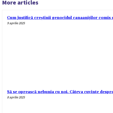
More articles
Cum justifică creștinii genocidul canaaniților comis d
9 aprilie 2025
Să se oprească nebunia cu noi. Câteva cuvinte despre r
8 aprilie 2025