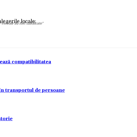
Acțiune
verbale au fost falsificate"
tează compatibilitatea
 în transportul de persoane
torie