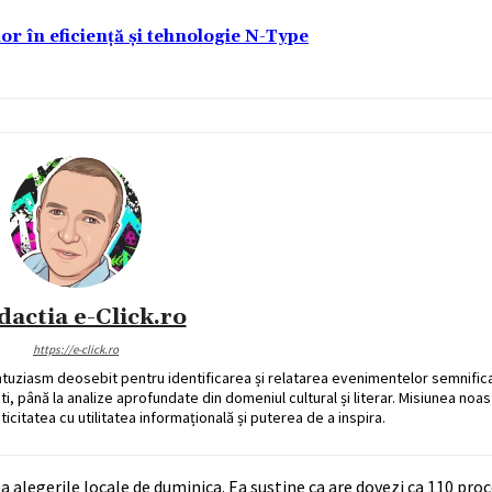
lor în eficiență și tehnologie N-Type
dactia e-Click.ro
https://e-click.ro
ntuziasm deosebit pentru identificarea și relatarea evenimentelor semnific
ati, până la analize aprofundate din domeniul cultural și literar. Misiunea noa
ticitatea cu utilitatea informațională și puterea de a inspira.
la alegerile locale de duminica. Ea sustine ca are dovezi ca 110 pro