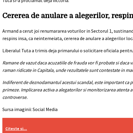
Tuta si-a proclamat deja victoria.
Cererea de anulare a alegerilor, respi
Armand a cerut joi renumararea voturilor in Sectorul 1, sustinand 
respins insa, ca neintemeiata, cererea de anulare a alegerilor lo
Liberalul Tuta a trimis deja primarului o solicitare oficiala pen
Ramane de vazut daca acuzatiile de frauda vor fi probate si daca va
raman ridicate in Capitala, unde rezultatele sunt contestate in ma
Indiferent de deznodamantul acestui scandal, este important ca proc
primeze. Implicarea activa a alegatorilor si monitorizarea atenta a
controverse.
Sursa imaginii: Social Media
Citeste si...