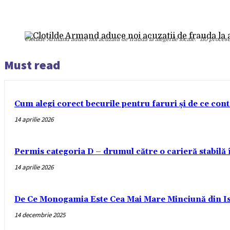
Clotilde Armand aduce noi acuzatii de frauda la alegerile locale: "110 procese 
Must read
Cum alegi corect becurile pentru faruri și de ce con
14 aprilie 2026
Permis categoria D – drumul către o carieră stabilă
14 aprilie 2026
De Ce Monogamia Este Cea Mai Mare Minciună din Is
14 decembrie 2025