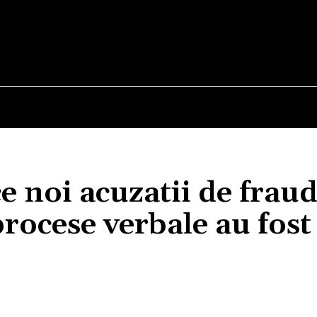
E
STIRI
TEHNOLOGIE-STIINTA
CURIOZITATI
 noi acuzatii de fraud
procese verbale au fost