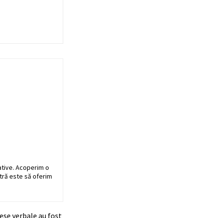
ative. Acoperim o
stră este să oferim
cese verbale au fost