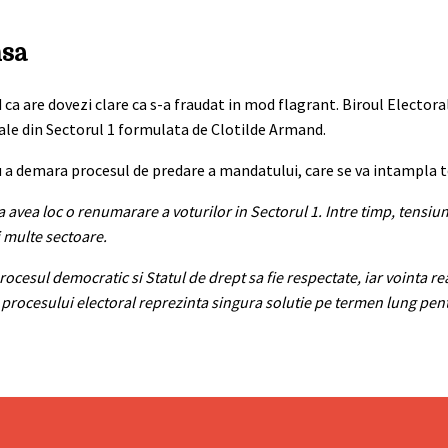
nsa
ca are dovezi clare ca s-a fraudat in mod flagrant. Biroul Electora
cale din Sectorul 1 formulata de Clotilde Armand.
tru a demara procesul de predare a mandatului, care se va intampla
 avea loc o renumarare a voturilor in Sectorul 1. Intre timp, tensiun
i multe sectoare.
esul democratic si Statul de drept sa fie respectate, iar vointa rea
 procesului electoral reprezinta singura solutie pe termen lung pentr