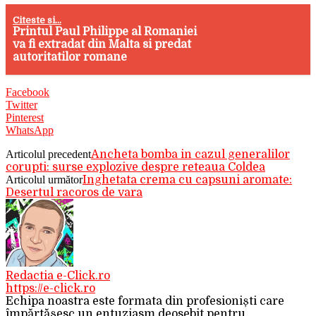
Citeste si...
Printul Paul Philippe al Romaniei
va fi extradat din Malta si predat
autoritatilor romane
Facebook
Twitter
Pinterest
WhatsApp
Articolul precedent
Ancheta bomba in cazul generalilor
corupti: surse explozive despre reteaua Coldea
Articolul următor
Inghetata crema cu capsuni aromate:
Desertul racoros de vara
Redactia e-Click.ro
https://e-click.ro
Echipa noastra este formata din profesioniști care
împărtășesc un entuziasm deosebit pentru