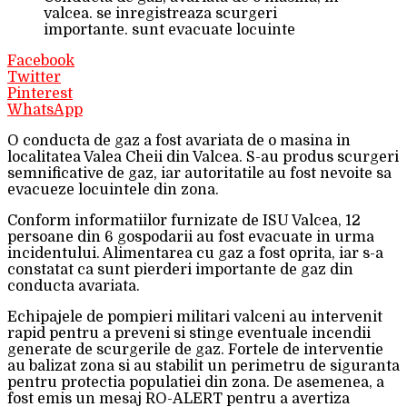
valcea. se inregistreaza scurgeri
importante. sunt evacuate locuinte
Facebook
Twitter
Pinterest
WhatsApp
O conducta de gaz a fost avariata de o masina in
localitatea Valea Cheii din Valcea. S-au produs scurgeri
semnificative de gaz, iar autoritatile au fost nevoite sa
evacueze locuintele din zona.
Conform informatiilor furnizate de ISU Valcea, 12
persoane din 6 gospodarii au fost evacuate in urma
incidentului. Alimentarea cu gaz a fost oprita, iar s-a
constatat ca sunt pierderi importante de gaz din
conducta avariata.
Echipajele de pompieri militari valceni au intervenit
rapid pentru a preveni si stinge eventuale incendii
generate de scurgerile de gaz. Fortele de interventie
au balizat zona si au stabilit un perimetru de siguranta
pentru protectia populatiei din zona. De asemenea, a
fost emis un mesaj RO-ALERT pentru a avertiza