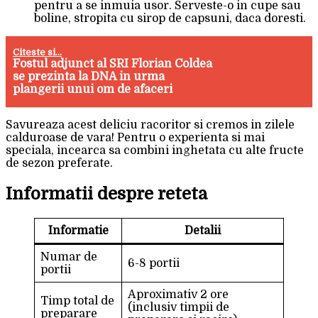
pentru a se inmuia usor. Serveste-o in cupe sau
boline, stropita cu sirop de capsuni, daca doresti.
Citeste si...
Fostul adjunct al SRI Florian Coldea
se prezinta la DNA in urma
plangerii unui om de afaceri
Savureaza acest deliciu racoritor si cremos in zilele
calduroase de vara! Pentru o experienta si mai
speciala, incearca sa combini inghetata cu alte fructe
de sezon preferate.
Informatii despre reteta
Informatie
Detalii
Numar de
6-8 portii
portii
Aproximativ 2 ore
Timp total de
(inclusiv timpii de
preparare