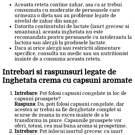
Aceasta reteta contine zahar, asa ca ar trebui
consumata cu moderatie de persoanele care
urmeaza o dieta sau au probleme legate de
nivelul de zahar din sange.
Datorita continutului de lactate (iaurt grecesc si
smantana), aceasta inghetata nu este
recomandata pentru persoanele cu intoleranta la
lactoza sau alergii la produsele lactate.
Daca ai orice alergii sau restrictii alimentare
specifice, consulta un medic sau un nutritionist
inainte de a consuma aceasta reteta.
Intrebari si raspunsuri legate de
Inghetata crema cu capsuni aromate
Intrebare
: Pot folosi capsuni congelate in loc de
capsuni proaspete?
Raspuns
: Da, poti folosi capsuni congelate, dar
acestea ar trebui sa fie dezghetate complet si
scurse de zeama in exces inainte de a le
transforma in piure. Capsunile proaspete vor
oferi, totusi, cea mai buna aroma si prospetime.
Intrebare
: Pot inlocui iaurtul grecesc cu iaurt