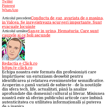
Twitter
Pinterest
WhatsApp
Articolul precedent
Conducta de gaz, avariata de o masina,
in Valcea. Se inregistreaza scurgeri importante. Sunt
evacuate locuinte
Articolul următor
Sange in urina, Hematuria: Care sunt
cauzele si ce boli ascunde
Redactia e-Click.ro
https://e-click.ro
Echipa noastra este formata din profesioniști care
împărtășesc un entuziasm deosebit pentru
identificarea și relatarea evenimentelor semnificative.
Acoperim o gamă variată de subiecte - de la noutățile
din sfera tech, life, actualitati, până la analize
aprofundate din domeniul cultural și literar. Misiunea
noastră este să oferim publicului articole care îmbină
autenticitatea cu utilitatea informațională și puterea
de a inspira.