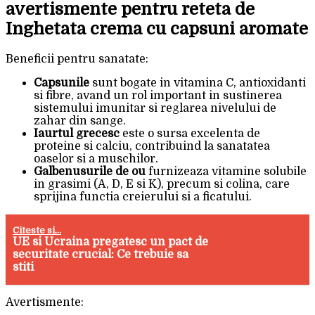
avertismente pentru reteta de
Inghetata crema cu capsuni aromate
Beneficii pentru sanatate:
Capsunile
sunt bogate in vitamina C, antioxidanti
si fibre, avand un rol important in sustinerea
sistemului imunitar si reglarea nivelului de
zahar din sange.
Iaurtul grecesc
este o sursa excelenta de
proteine si calciu, contribuind la sanatatea
oaselor si a muschilor.
Galbenusurile de ou
furnizeaza vitamine solubile
in grasimi (A, D, E si K), precum si colina, care
sprijina functia creierului si a ficatului.
Citeste si...
UE si Ucraina pregatesc un pact de
securitate crucial: Ce trebuie sa
stiti
Avertismente: