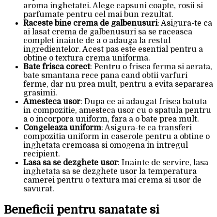
aroma inghetatei. Alege capsuni coapte, rosii si
parfumate pentru cel mai bun rezultat.
Raceste bine crema de galbenusuri
: Asigura-te ca
ai lasat crema de galbenusuri sa se raceasca
complet inainte de a o adauga la restul
ingredientelor. Acest pas este esential pentru a
obtine o textura crema uniforma.
Bate frisca corect
: Pentru o frisca ferma si aerata,
bate smantana rece pana cand obtii varfuri
ferme, dar nu prea mult, pentru a evita separarea
grasimii.
Amesteca usor
: Dupa ce ai adaugat frisca batuta
in compozitie, amesteca usor cu o spatula pentru
a o incorpora uniform, fara a o bate prea mult.
Congeleaza uniform
: Asigura-te ca transferi
compozitia uniform in caserole pentru a obtine o
inghetata cremoasa si omogena in intregul
recipient.
Lasa sa se dezghete usor
: Inainte de servire, lasa
inghetata sa se dezghete usor la temperatura
camerei pentru o textura mai crema si usor de
savurat.
Beneficii pentru sanatate si