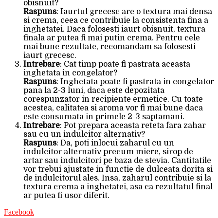
obisnuit?
Raspuns
: Iaurtul grecesc are o textura mai densa
si crema, ceea ce contribuie la consistenta fina a
inghetatei. Daca folosesti iaurt obisnuit, textura
finala ar putea fi mai putin crema. Pentru cele
mai bune rezultate, recomandam sa folosesti
iaurt grecesc.
Intrebare
: Cat timp poate fi pastrata aceasta
inghetata in congelator?
Raspuns
: Inghetata poate fi pastrata in congelator
pana la 2-3 luni, daca este depozitata
corespunzator in recipiente ermetice. Cu toate
acestea, calitatea si aroma vor fi mai bune daca
este consumata in primele 2-3 saptamani.
Intrebare
: Pot prepara aceasta reteta fara zahar
sau cu un indulcitor alternativ?
Raspuns
: Da, poti inlocui zaharul cu un
indulcitor alternativ precum miere, sirop de
artar sau indulcitori pe baza de stevia. Cantitatile
vor trebui ajustate in functie de dulceata dorita si
de indulcitorul ales. Insa, zaharul contribuie si la
textura crema a inghetatei, asa ca rezultatul final
ar putea fi usor diferit.
Facebook