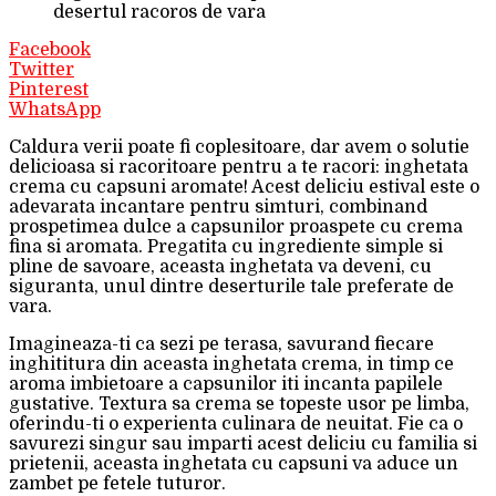
desertul racoros de vara
Facebook
Twitter
Pinterest
WhatsApp
Caldura verii poate fi coplesitoare, dar avem o solutie
delicioasa si racoritoare pentru a te racori: inghetata
crema cu capsuni aromate! Acest deliciu estival este o
adevarata incantare pentru simturi, combinand
prospetimea dulce a capsunilor proaspete cu crema
fina si aromata. Pregatita cu ingrediente simple si
pline de savoare, aceasta inghetata va deveni, cu
siguranta, unul dintre deserturile tale preferate de
vara.
Imagineaza-ti ca sezi pe terasa, savurand fiecare
inghititura din aceasta inghetata crema, in timp ce
aroma imbietoare a capsunilor iti incanta papilele
gustative. Textura sa crema se topeste usor pe limba,
oferindu-ti o experienta culinara de neuitat. Fie ca o
savurezi singur sau imparti acest deliciu cu familia si
prietenii, aceasta inghetata cu capsuni va aduce un
zambet pe fetele tuturor.