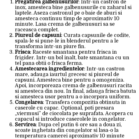
Pregatirea galbenusurilor
: Intr-un castron de
inox, amesteca bine galbenusurile cu zaharul si
laptele. Aseza castronul pe o baie de aburi si
amesteca continuu timp de aproximativ 10
minute. Lasa crema de galbenusuri sa se
raceasca complet.
Piureul de capsuni
: Curata capsunile de codite,
spala-le si pune-le in blenderul pentru a le
transforma intr-un piure fin.
Frisca
: Raceste smantana pentru frisca in
frigider. Intr-un bol inalt, bate smantana cu un
tel pana obtii o frisca ferma.
Amestecarea ingredientelor
: Intr-un castron
mare, adauga iaurtul grecesc si piureul de
capsuni. Amesteca bine pentru a omogeniza.
Apoi, incorporeaza crema de galbenusuri racita
si amesteca din nou. In final, adauga frisca batuta
si amesteca usor pentru a o incorpora uniform.
Congelarea
: Transfera compozitia obtinuta in
caserole cu capac. Optional, poti presara
„viermusi” de ciocolata pe suprafata. Acopera cu
capacul si introduce caserolele in congelator.
Servirea
: Dupa cel putin 6 ore sau a doua zi,
scoate inghetata din congelator si lasa-o la
temperatura camerei aproximativ 10 minute