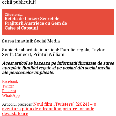
ochii publicului?
Citeste si...
Reteta de Linzer: Secretele
Prajiturii Austriece cu Gem de
Caise si Capsuni
Sursa imaginii: Social Media
Subiecte abordate in articol: Familie regala, Taylor
Swift, Concert, Printul William
Acest articol se bazeaza pe informatii furnizate de surse
apropiate familiei regale si pe postari din social media
ale persoanelor implicate.
Facebook
Twitter
Pinterest
WhatsApp
Articolul precedent
Noul film „Twisters” (2024) – o
aventura plina de adrenalina printre tornade
devastatoare