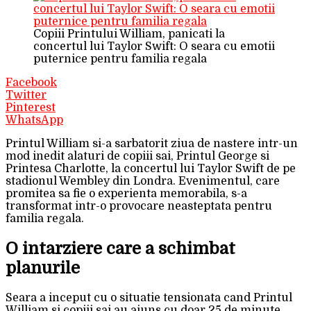
Copiii Printului William, panicati la
concertul lui Taylor Swift: O seara cu emotii
puternice pentru familia regala
Facebook
Twitter
Pinterest
WhatsApp
Printul William si-a sarbatorit ziua de nastere intr-un
mod inedit alaturi de copiii sai, Printul George si
Printesa Charlotte, la concertul lui Taylor Swift de pe
stadionul Wembley din Londra. Evenimentul, care
promitea sa fie o experienta memorabila, s-a
transformat intr-o provocare neasteptata pentru
familia regala.
O intarziere care a schimbat
planurile
Seara a inceput cu o situatie tensionata cand Printul
William si copiii sai au ajuns cu doar 25 de minute