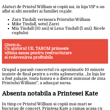
Alaturi de Printul William si copiii sai, in loja VIP s-au
aflat si alti membri ai familiei regale:
Zara Tindall, verisoara Printului William
Mike Tindall, sotul Zarei
Mia Tindall (10 ani) si Lena Tindall (5 ani), fiicele
cuplului
Citeste si...
Cu ajutorul UE, TAROM primeste
ultima sansa pentru restructurare
si redevenirea profitabila
Grupul a parasit concertul cu aproximativ 10 minute
inainte de final pentru a evita aglomeratia. „In loja lor
a fost galagie, toata lumea s-a distrat minunat de ziua
Printului William!”, a adaugat sursa.
Absenta notabila a Printesei Kate
In timp ce Printul William si copiii mai mari se
bucurau de concert, Printesa Kate a ramas acasa cu