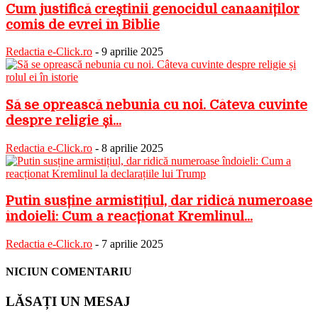
Cum justifică creștinii genocidul canaaniților
comis de evrei în Biblie
Redactia e-Click.ro
-
9 aprilie 2025
Să se oprească nebunia cu noi. Câteva cuvinte
despre religie și...
Redactia e-Click.ro
-
8 aprilie 2025
Putin susține armistițiul, dar ridică numeroase
îndoieli: Cum a reacționat Kremlinul...
Redactia e-Click.ro
-
7 aprilie 2025
NICIUN COMENTARIU
LĂSAȚI UN MESAJ