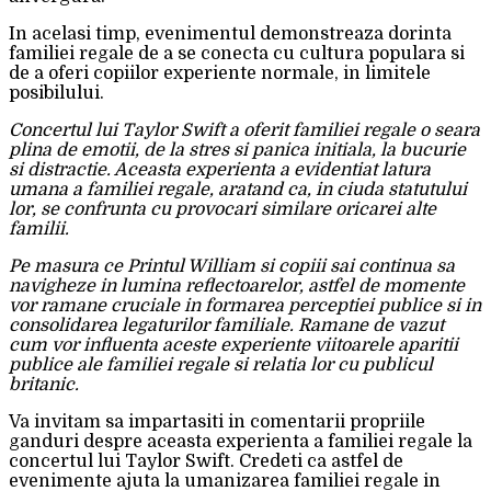
In acelasi timp, evenimentul demonstreaza dorinta
familiei regale de a se conecta cu cultura populara si
de a oferi copiilor experiente normale, in limitele
posibilului.
Concertul lui Taylor Swift a oferit familiei regale o seara
plina de emotii, de la stres si panica initiala, la bucurie
si distractie. Aceasta experienta a evidentiat latura
umana a familiei regale, aratand ca, in ciuda statutului
lor, se confrunta cu provocari similare oricarei alte
familii.
Pe masura ce Printul William si copiii sai continua sa
navigheze in lumina reflectoarelor, astfel de momente
vor ramane cruciale in formarea perceptiei publice si in
consolidarea legaturilor familiale. Ramane de vazut
cum vor influenta aceste experiente viitoarele aparitii
publice ale familiei regale si relatia lor cu publicul
britanic.
Va invitam sa impartasiti in comentarii propriile
ganduri despre aceasta experienta a familiei regale la
concertul lui Taylor Swift. Credeti ca astfel de
evenimente ajuta la umanizarea familiei regale in