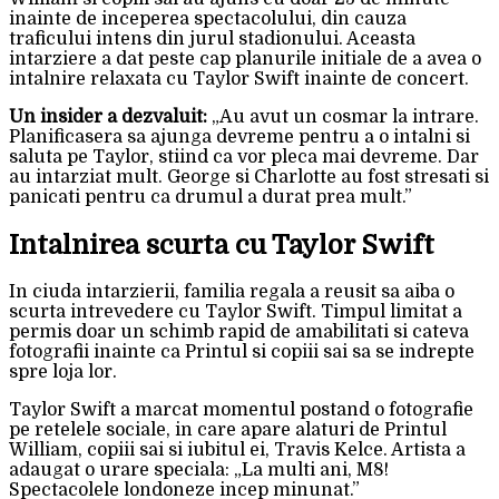
inainte de inceperea spectacolului, din cauza
traficului intens din jurul stadionului. Aceasta
intarziere a dat peste cap planurile initiale de a avea o
intalnire relaxata cu Taylor Swift inainte de concert.
Un insider a dezvaluit:
„Au avut un cosmar la intrare.
Planificasera sa ajunga devreme pentru a o intalni si
saluta pe Taylor, stiind ca vor pleca mai devreme. Dar
au intarziat mult. George si Charlotte au fost stresati si
panicati pentru ca drumul a durat prea mult.”
Intalnirea scurta cu Taylor Swift
In ciuda intarzierii, familia regala a reusit sa aiba o
scurta intrevedere cu Taylor Swift. Timpul limitat a
permis doar un schimb rapid de amabilitati si cateva
fotografii inainte ca Printul si copiii sai sa se indrepte
spre loja lor.
Taylor Swift a marcat momentul postand o fotografie
pe retelele sociale, in care apare alaturi de Printul
William, copiii sai si iubitul ei, Travis Kelce. Artista a
adaugat o urare speciala: „La multi ani, M8!
Spectacolele londoneze incep minunat.”