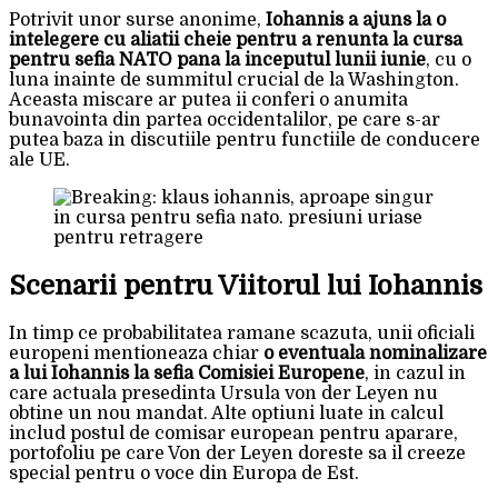
Potrivit unor surse anonime,
Iohannis a ajuns la o
intelegere cu aliatii cheie pentru a renunta la cursa
pentru sefia NATO pana la inceputul lunii iunie
, cu o
luna inainte de summitul crucial de la Washington.
Aceasta miscare ar putea ii conferi o anumita
bunavointa din partea occidentalilor, pe care s-ar
putea baza in discutiile pentru functiile de conducere
ale UE.
Scenarii pentru Viitorul lui Iohannis
In timp ce probabilitatea ramane scazuta, unii oficiali
europeni mentioneaza chiar
o eventuala nominalizare
a lui Iohannis la sefia Comisiei Europene
, in cazul in
care actuala presedinta Ursula von der Leyen nu
obtine un nou mandat. Alte optiuni luate in calcul
includ postul de comisar european pentru aparare,
portofoliu pe care Von der Leyen doreste sa il creeze
special pentru o voce din Europa de Est.