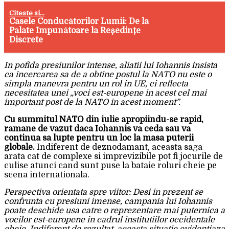
Citeste si...
Casele Conducătorilor Lumii: De la
Palate Impunătoare la Reședințe
Discrete
In pofida presiunilor intense, aliatii lui Iohannis insista
ca incercarea sa de a obtine postul la NATO nu este o
simpla manevra pentru un rol in UE, ci reflecta
necesitatea unei „voci est-europene in acest cel mai
important post de la NATO in acest moment”.
Cu summitul NATO din iulie apropiindu-se rapid,
ramane de vazut daca Iohannis va ceda sau va
continua sa lupte pentru un loc la masa puterii
globale.
Indiferent de deznodamant, aceasta saga
arata cat de complexe si imprevizibile pot fi jocurile de
culise atunci cand sunt puse la bataie roluri cheie pe
scena internationala.
Perspectiva orientata spre viitor: Desi in prezent se
confrunta cu presiuni imense, campania lui Iohannis
poate deschide usa catre o reprezentare mai puternica a
vocilor est-europene in cadrul institutiilor occidentale