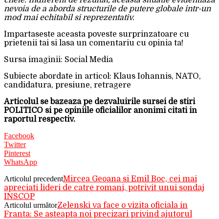
cheie. Indiferent de rezultat, aceasta situatie evidentiaza
nevoia de a aborda structurile de putere globale intr-un
mod mai echitabil si reprezentativ.
Impartaseste aceasta poveste surprinzatoare cu
prietenii tai si lasa un comentariu cu opinia ta!
Sursa imaginii: Social Media
Subiecte abordate in articol: Klaus Iohannis, NATO,
candidatura, presiune, retragere
Articolul se bazeaza pe dezvaluirile sursei de stiri
POLITICO si pe opiniile oficialilor anonimi citati in
raportul respectiv.
Facebook
Twitter
Pinterest
WhatsApp
Articolul precedent
Mircea Geoana si Emil Boc, cei mai
apreciati lideri de catre romani, potrivit unui sondaj
INSCOP
Articolul următor
Zelenski va face o vizita oficiala in
Franta: Se asteapta noi precizari privind ajutorul