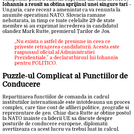
Iohannis a reusit sa obtina sprijinul unei singure tari
–
Ungaria, care recent a amenintat ca va renunta la
anumite operatiuni NATO. Slovacia ramane
nehotarata, in timp ce toate celelalte 29 de state
membre si-au exprimat increderea in candidatul
olandez Mark Rutte, premierul Țarilor de Jos.
„Nu exista o astfel de presiune in ceea ce
priveste retragerea candidaturii. Acesta este
raspunsul oficial al Administratiei
Prezidentiale,” a declarat biroul lui Iohannis
pentru POLITICO.
Puzzle-ul Complicat al Functiilor de
Conducere
Repartizarea functiilor de comanda in cadrul
institutiilor internationale este intotdeauna un proces
complex, care tine cont de afilieri politice, geografie si
reprezentare de gen. Chiar daca Rutte ar obtine postul
la NATO inainte ca liderii UE sa discute despre
posturile de conducere europene, diplomatii
avertizeaza ca acest lucru va trebui luat in calcul.