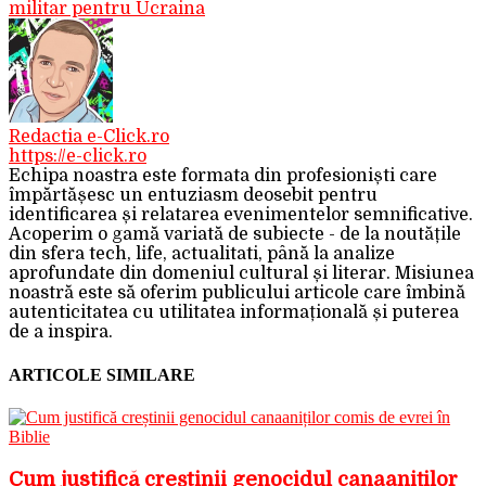
militar pentru Ucraina
Redactia e-Click.ro
https://e-click.ro
Echipa noastra este formata din profesioniști care
împărtășesc un entuziasm deosebit pentru
identificarea și relatarea evenimentelor semnificative.
Acoperim o gamă variată de subiecte - de la noutățile
din sfera tech, life, actualitati, până la analize
aprofundate din domeniul cultural și literar. Misiunea
noastră este să oferim publicului articole care îmbină
autenticitatea cu utilitatea informațională și puterea
de a inspira.
ARTICOLE SIMILARE
Cum justifică creștinii genocidul canaaniților