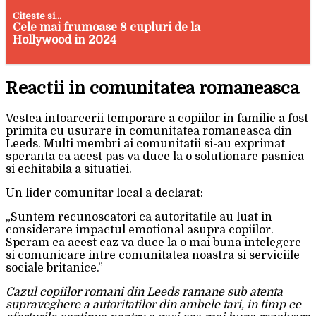
Citeste si...
Cele mai frumoase 8 cupluri de la
Hollywood in 2024
Reactii in comunitatea romaneasca
Vestea intoarcerii temporare a copiilor in familie a fost
primita cu usurare in comunitatea romaneasca din
Leeds. Multi membri ai comunitatii si-au exprimat
speranta ca acest pas va duce la o solutionare pasnica
si echitabila a situatiei.
Un lider comunitar local a declarat:
„Suntem recunoscatori ca autoritatile au luat in
considerare impactul emotional asupra copiilor.
Speram ca acest caz va duce la o mai buna intelegere
si comunicare intre comunitatea noastra si serviciile
sociale britanice.”
Cazul copiilor romani din Leeds ramane sub atenta
supraveghere a autoritatilor din ambele tari, in timp ce