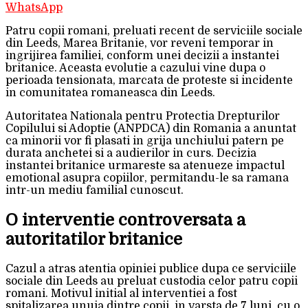
WhatsApp
Patru copii romani, preluati recent de serviciile sociale
din Leeds, Marea Britanie, vor reveni temporar in
ingrijirea familiei, conform unei decizii a instantei
britanice. Aceasta evolutie a cazului vine dupa o
perioada tensionata, marcata de proteste si incidente
in comunitatea romaneasca din Leeds.
Autoritatea Nationala pentru Protectia Drepturilor
Copilului si Adoptie (ANPDCA) din Romania a anuntat
ca minorii vor fi plasati in grija unchiului patern pe
durata anchetei si a audierilor in curs. Decizia
instantei britanice urmareste sa atenueze impactul
emotional asupra copiilor, permitandu-le sa ramana
intr-un mediu familial cunoscut.
O interventie controversata a
autoritatilor britanice
Cazul a atras atentia opiniei publice dupa ce serviciile
sociale din Leeds au preluat custodia celor patru copii
romani. Motivul initial al interventiei a fost
spitalizarea unuia dintre copii, in varsta de 7 luni, cu o