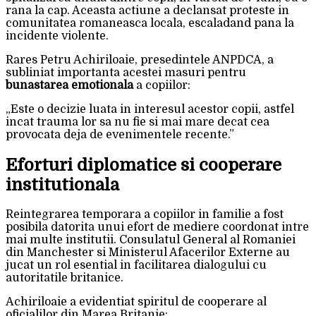
rana la cap. Aceasta actiune a declansat proteste in
comunitatea romaneasca locala, escaladand pana la
incidente violente.
Rares Petru Achiriloaie, presedintele ANPDCA, a
subliniat importanta acestei masuri pentru
bunastarea emotionala
a copiilor:
„Este o decizie luata in interesul acestor copii, astfel
incat trauma lor sa nu fie si mai mare decat cea
provocata deja de evenimentele recente.”
Eforturi diplomatice si cooperare
institutionala
Reintegrarea temporara a copiilor in familie a fost
posibila datorita unui efort de mediere coordonat intre
mai multe institutii. Consulatul General al Romaniei
din Manchester si Ministerul Afacerilor Externe au
jucat un rol esential in facilitarea dialogului cu
autoritatile britanice.
Achiriloaie a evidentiat spiritul de cooperare al
oficialilor din Marea Britanie: