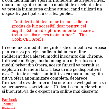
o confidentialitate sporita. Indiferent de alegerea dvs.,
modul incognito ramane o modalitate excelenta de a
va proteja intimitatea online atunci cand utilizati un
dispozitiv partajat sau o retea publica.
„Confidentialitatea nu ar trebui sa fie un
produs de lux accesibil doar pentru cei
bogati. Este un drept fundamental la care ar
trebui sa aiba acces toata lumea.” – Tim
Cook, CEO Apple
In concluzie, modul incognito este o unealta valoroasa
pentru a va proteja confidentialitatea online.
Indiferent daca alegeti modul incognito din Chrome,
InPrivate in Edge, modul incognito in Firefox sau
modul privat din Opera, aceste functii va permit sa
explorati internetul fara a lasa urme pe dispozitivul
dvs. Cu toate acestea, amintiti-va ca modul incognito
nu va ofera anonimizare completa, deoarece
furnizorul dvs. de internet si site-urile web pot inca sa
va urmareasca activitatea. Utilizati-o cu intelepciune
si bucurati-va de o experienta online mai discreta!
Facebook
Twitter
Pinterest