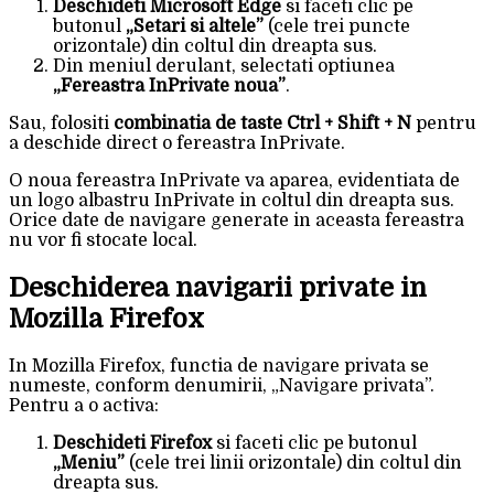
Deschideti Microsoft Edge
si faceti clic pe
butonul
„Setari si altele”
(cele trei puncte
orizontale) din coltul din dreapta sus.
Din meniul derulant, selectati optiunea
„Fereastra InPrivate noua”
.
Sau, folositi
combinatia de taste Ctrl + Shift + N
pentru
a deschide direct o fereastra InPrivate.
O noua fereastra InPrivate va aparea, evidentiata de
un logo albastru InPrivate in coltul din dreapta sus.
Orice date de navigare generate in aceasta fereastra
nu vor fi stocate local.
Deschiderea navigarii private in
Mozilla Firefox
In Mozilla Firefox, functia de navigare privata se
numeste, conform denumirii, „Navigare privata”.
Pentru a o activa:
Deschideti Firefox
si faceti clic pe butonul
„Meniu”
(cele trei linii orizontale) din coltul din
dreapta sus.