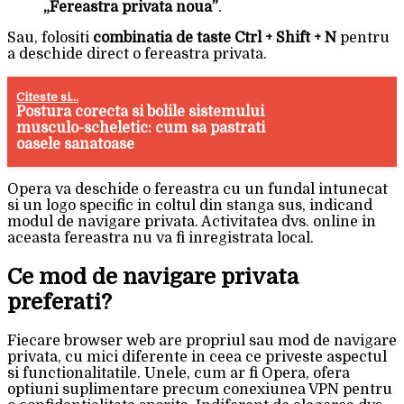
„Fereastra privata noua”
.
Sau, folositi
combinatia de taste Ctrl + Shift + N
pentru
a deschide direct o fereastra privata.
Citeste si...
Postura corecta si bolile sistemului
musculo-scheletic: cum sa pastrati
oasele sanatoase
Opera va deschide o fereastra cu un fundal intunecat
si un logo specific in coltul din stanga sus, indicand
modul de navigare privata. Activitatea dvs. online in
aceasta fereastra nu va fi inregistrata local.
Ce mod de navigare privata
preferati?
Fiecare browser web are propriul sau mod de navigare
privata, cu mici diferente in ceea ce priveste aspectul
si functionalitatile. Unele, cum ar fi Opera, ofera
optiuni suplimentare precum conexiunea VPN pentru