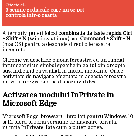
Citeste si...
5 semne zodiacale care nu se pot
controla intr-o cearta
Alternativ, puteti folosi
combinatia de taste rapida Ctrl
+ Shift + N
(Windows/Linux) sau
Command + Shift + N
(macOS) pentru a deschide direct o fereastra
incognito.
Chrome va deschide o noua fereastra cu un fundal
intunecat si un simbol specific in coltul din dreapta
sus, indicand ca va aflati in modul incognito. Orice
activitate de navigare efectuata in aceasta fereastra
nu va fi inregistrata pe dispozitivul dvs.
Activarea modului InPrivate in
Microsoft Edge
Microsoft Edge, browserul implicit pentru Windows 10
si 11, ofera propria versiune de navigare privata,
numita InPrivate. Iata cum o puteti activa: