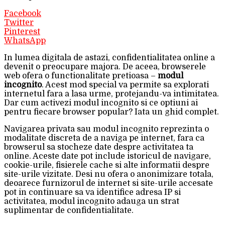
Facebook
Twitter
Pinterest
WhatsApp
In lumea digitala de astazi, confidentialitatea online a
devenit o preocupare majora. De aceea, browserele
web ofera o functionalitate pretioasa –
modul
incognito
. Acest mod special va permite sa explorati
internetul fara a lasa urme, protejandu-va intimitatea.
Dar cum activezi modul incognito si ce optiuni ai
pentru fiecare browser popular? Iata un ghid complet.
Navigarea privata sau modul incognito reprezinta o
modalitate discreta de a naviga pe internet, fara ca
browserul sa stocheze date despre activitatea ta
online. Aceste date pot include istoricul de navigare,
cookie-urile, fisierele cache si alte informatii despre
site-urile vizitate. Desi nu ofera o anonimizare totala,
deoarece furnizorul de internet si site-urile accesate
pot in continuare sa va identifice adresa IP si
activitatea, modul incognito adauga un strat
suplimentar de confidentialitate.