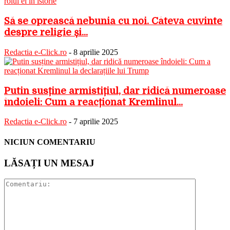
Să se oprească nebunia cu noi. Câteva cuvinte
despre religie și...
Redactia e-Click.ro
-
8 aprilie 2025
Putin susține armistițiul, dar ridică numeroase
îndoieli: Cum a reacționat Kremlinul...
Redactia e-Click.ro
-
7 aprilie 2025
NICIUN COMENTARIU
LĂSAȚI UN MESAJ