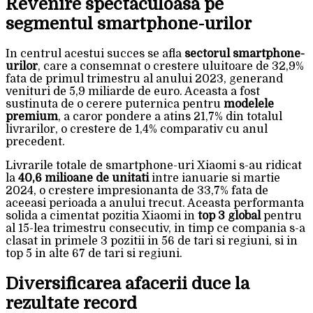
Revenire spectaculoasa pe
segmentul smartphone-urilor
In centrul acestui succes se afla
sectorul smartphone-
urilor
, care a consemnat o crestere uluitoare de 32,9%
fata de primul trimestru al anului 2023, generand
venituri de 5,9 miliarde de euro. Aceasta a fost
sustinuta de o cerere puternica pentru
modelele
premium
, a caror pondere a atins 21,7% din totalul
livrarilor, o crestere de 1,4% comparativ cu anul
precedent.
Livrarile totale de smartphone-uri Xiaomi s-au ridicat
la
40,6 milioane de unitati
intre ianuarie si martie
2024, o crestere impresionanta de 33,7% fata de
aceeasi perioada a anului trecut. Aceasta performanta
solida a cimentat pozitia Xiaomi in
top 3 global
pentru
al 15-lea trimestru consecutiv, in timp ce compania s-a
clasat in primele 3 pozitii in 56 de tari si regiuni, si in
top 5 in alte 67 de tari si regiuni.
Diversificarea afacerii duce la
rezultate record