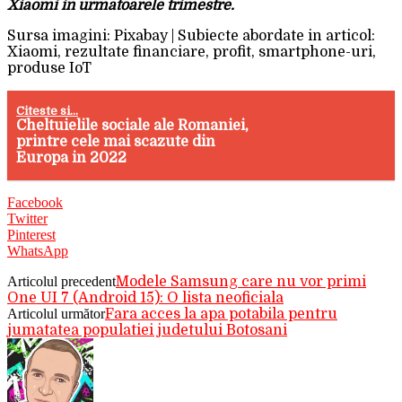
Xiaomi in urmatoarele trimestre.
Sursa imagini: Pixabay | Subiecte abordate in articol:
Xiaomi, rezultate financiare, profit, smartphone-uri,
produse IoT
Citeste si...
Cheltuielile sociale ale Romaniei,
printre cele mai scazute din
Europa in 2022
Facebook
Twitter
Pinterest
WhatsApp
Articolul precedent
Modele Samsung care nu vor primi
One UI 7 (Android 15): O lista neoficiala
Articolul următor
Fara acces la apa potabila pentru
jumatatea populatiei judetului Botosani