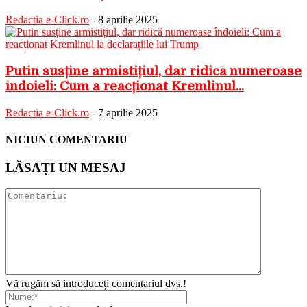
Redactia e-Click.ro
-
8 aprilie 2025
Putin susține armistițiul, dar ridică numeroase
îndoieli: Cum a reacționat Kremlinul...
Redactia e-Click.ro
-
7 aprilie 2025
NICIUN COMENTARIU
LĂSAȚI UN MESAJ
Vă rugăm să introduceți comentariul dvs.!