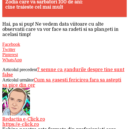
Zodia care va sarbatori 100 de ani:
cine traieste cel mai mult
Hai, pa si pup! Ne vedem data viitoare cu alte
observatii care va vor face sa radeti si sa plangeti in
acelasi timp!
Facebook
Twitter
Pinterest
WhatsApp
Articolul precedent
7 semne ca gandurile despre tine sunt
false
Articolul următor
Cum sa gasesti fericirea fara sa astepti
sa pice din cer
Redactia e-Click.ro
https://e-click.ro