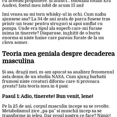
cu aceeasi propunere. Și atunci… bubuiala totala! Era
Andrei, fostul meu iubit de acum 15 ani!
Imi venea sa-mi torn whisky-ul in ochi. Cum naiba
ajunsese asa? La 34 de ani arata de parca fusese tras
printr-un teasc pentru struguri si apoi umflat cu
pompa. Unde era tipul ala superb care-mi furase
inima in tinerete? Disparuse, inghitit de o burta
enorma si niste haine care pareau furate de la un
clovn somer.
Teoria mea geniala despre decaderea
masculina
Și asa, dragii mei, m-am apucat sa analizez fenomenul
asta demn de un studiu NASA. Cum ajung barbatii
frumosi niste creaturi diformе care-ti provoaca
greata? Iata teoria mea in 4 pasi:
Pasul 1: Adio, tinerete! Bun venit, lene!
Pe la 25 de ani, corpul masculin incepe sa se revolte.
Metabolismul zice „pa-pa” si muschii incep sa se
transforme in jeleu. Dar eroul nostru ce face? Nimic!