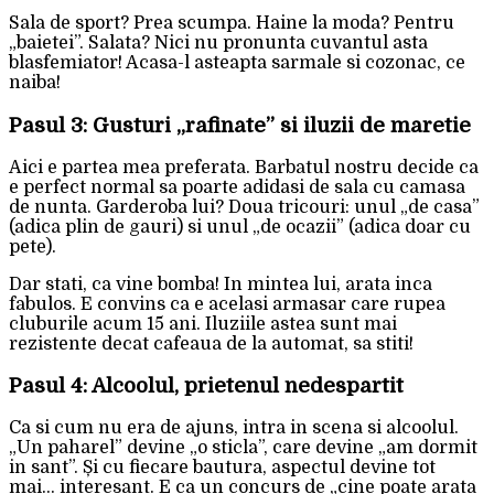
Sala de sport? Prea scumpa. Haine la moda? Pentru
„baietei”. Salata? Nici nu pronunta cuvantul asta
blasfemiator! Acasa-l asteapta sarmale si cozonac, ce
naiba!
Pasul 3: Gusturi „rafinate” si iluzii de maretie
Aici e partea mea preferata. Barbatul nostru decide ca
e perfect normal sa poarte adidasi de sala cu camasa
de nunta. Garderoba lui? Doua tricouri: unul „de casa”
(adica plin de gauri) si unul „de ocazii” (adica doar cu
pete).
Dar stati, ca vine bomba! In mintea lui, arata inca
fabulos. E convins ca e acelasi armasar care rupea
cluburile acum 15 ani. Iluziile astea sunt mai
rezistente decat cafeaua de la automat, sa stiti!
Pasul 4: Alcoolul, prietenul nedespartit
Ca si cum nu era de ajuns, intra in scena si alcoolul.
„Un paharel” devine „o sticla”, care devine „am dormit
in sant”. Și cu fiecare bautura, aspectul devine tot
mai… interesant. E ca un concurs de „cine poate arata