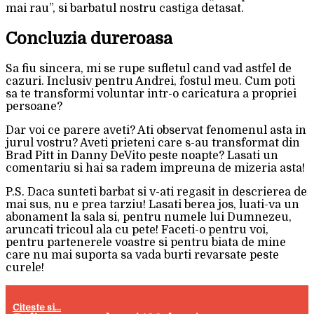
mai rau”, si barbatul nostru castiga detasat.
Concluzia dureroasa
Sa fiu sincera, mi se rupe sufletul cand vad astfel de
cazuri. Inclusiv pentru Andrei, fostul meu. Cum poti
sa te transformi voluntar intr-o caricatura a propriei
persoane?
Dar voi ce parere aveti? Ati observat fenomenul asta in
jurul vostru? Aveti prieteni care s-au transformat din
Brad Pitt in Danny DeVito peste noapte? Lasati un
comentariu si hai sa radem impreuna de mizeria asta!
P.S. Daca sunteti barbat si v-ati regasit in descrierea de
mai sus, nu e prea tarziu! Lasati berea jos, luati-va un
abonament la sala si, pentru numele lui Dumnezeu,
aruncati tricoul ala cu pete! Faceti-o pentru voi,
pentru partenerele voastre si pentru biata de mine
care nu mai suporta sa vada burti revarsate peste
curele!
Citeste si...