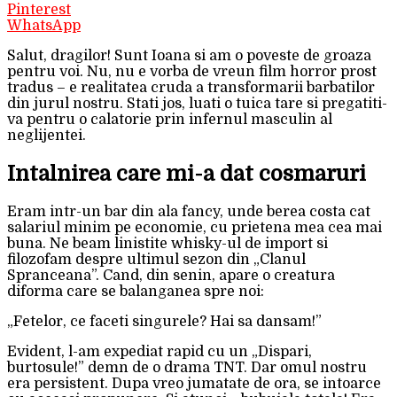
Pinterest
WhatsApp
Salut, dragilor! Sunt Ioana si am o poveste de groaza
pentru voi. Nu, nu e vorba de vreun film horror prost
tradus – e realitatea cruda a transformarii barbatilor
din jurul nostru. Stati jos, luati o tuica tare si pregatiti-
va pentru o calatorie prin infernul masculin al
neglijentei.
Intalnirea care mi-a dat cosmaruri
Eram intr-un bar din ala fancy, unde berea costa cat
salariul minim pe economie, cu prietena mea cea mai
buna. Ne beam linistite whisky-ul de import si
filozofam despre ultimul sezon din „Clanul
Spranceana”. Cand, din senin, apare o creatura
diforma care se balanganea spre noi:
„Fetelor, ce faceti singurele? Hai sa dansam!”
Evident, l-am expediat rapid cu un „Dispari,
burtosule!” demn de o drama TNT. Dar omul nostru
era persistent. Dupa vreo jumatate de ora, se intoarce