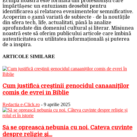
Echipa noastra este formata din profesioniști care
împărtășesc un entuziasm deosebit pentru
identificarea și relatarea evenimentelor semnificative.
Acoperim o gamă variată de subiecte - de la noutățile
din sfera tech, life, actualitati, până la analize
aprofundate din domeniul cultural și literar. Misiunea
noastră este să oferim publicului articole care îmbină
autenticitatea cu utilitatea informațională și puterea
de a inspira.
ARTICOLE SIMILARE
Cum justifică creștinii genocidul canaaniților
comis de evrei în Biblie
Redactia e-Click.ro
-
9 aprilie 2025
Să se oprească nebunia cu noi. Câteva cuvinte
despre religie și...