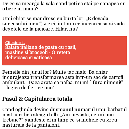
De ce sa mearga la sala cand poti sa stai pe canapea cu
o bere in mana?
Unii chiar se mandresc cu burta lor. „E dovada
succesului meu!”, zic ei, in timp ce incearca sa-si vada
degetele de la picioare. Hilar, nu?
Citeste si...
Salata italiana de paste cu rosii,
masline si broccoli - O reteta
delicioasa si satioasa
Femeile din jurul lor? Multe tac malc. Ba chiar
incurajeaza transformarea asta intr-un sac de cartofi
ambulant. „Daca arata ca naiba, nu mi-l fura nimeni!”
– logica de fier, ce mai!
Pasul 2: Capitularea totala
Cand oglinda devine dusmanul numarul unu, barbatul
nostru ridica steagul alb. „Am nevasta, ce-mi mai
trebuie?”, gandeste el in timp ce-si incheie cu greu
nasturele de la pantaloni.