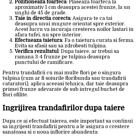
Pozitioneaza foarfeca
: Plaseaza foarfeca la
aproximativ 1 cm deasupra acestei frunze, la un
unghi de 45 de grade.
Taie in directia corecta
: Asigura-te ca tai
deasupra unui mugure orientat spre exterior.
Acest lucru va incuraja cresterea noilor lastari in
afara tufei, nu spre interior.
Efectueaza taietura
: Fa o taietura curata si ferma.
Evita sa sfasii sau sa zdrobesti tulpina.
Verifica rezultatul
: Dupa taiere, ar trebui sa
ramana 3-4 frunze pe tulpina deasupra
punctului de ramificare.
Pentru trandafirii cu mai multe flori pe o singura
tulpina (cum ar fi soiurile floribunda sau trandafirii
cataratori), aplica aceeasi tehnica, dar taie deasupra
primei frunze adevarate de sub intregul buchet de
flori ofilite.
Ingrijirea trandafirilor dupa taiere
Dupa ce ai efectuat taierea, este important sa continui
sa ingrijesti trandafirii pentru a le asigura o crestere
sanatoasa si o noua inflorire abundenta: