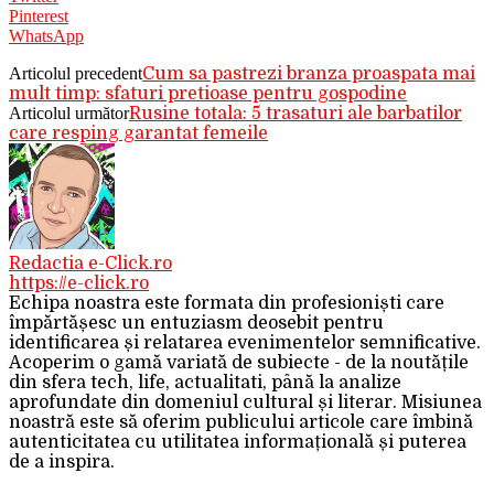
Pinterest
WhatsApp
Articolul precedent
Cum sa pastrezi branza proaspata mai
mult timp: sfaturi pretioase pentru gospodine
Articolul următor
Rusine totala: 5 trasaturi ale barbatilor
care resping garantat femeile
Redactia e-Click.ro
https://e-click.ro
Echipa noastra este formata din profesioniști care
împărtășesc un entuziasm deosebit pentru
identificarea și relatarea evenimentelor semnificative.
Acoperim o gamă variată de subiecte - de la noutățile
din sfera tech, life, actualitati, până la analize
aprofundate din domeniul cultural și literar. Misiunea
noastră este să oferim publicului articole care îmbină
autenticitatea cu utilitatea informațională și puterea
de a inspira.