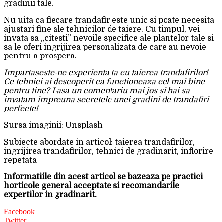
gradinii tale.
Nu uita ca fiecare trandafir este unic si poate necesita
ajustari fine ale tehnicilor de taiere. Cu timpul, vei
invata sa „citesti” nevoile specifice ale plantelor tale si
sa le oferi ingrijirea personalizata de care au nevoie
pentru a prospera.
Impartaseste-ne experienta ta cu taierea trandafirilor!
Ce tehnici ai descoperit ca functioneaza cel mai bine
pentru tine? Lasa un comentariu mai jos si hai sa
invatam impreuna secretele unei gradini de trandafiri
perfecte!
Sursa imaginii: Unsplash
Subiecte abordate in articol: taierea trandafirilor,
ingrijirea trandafirilor, tehnici de gradinarit, inflorire
repetata
Informatiile din acest articol se bazeaza pe practici
horticole general acceptate si recomandarile
expertilor in gradinarit.
Facebook
Twitter