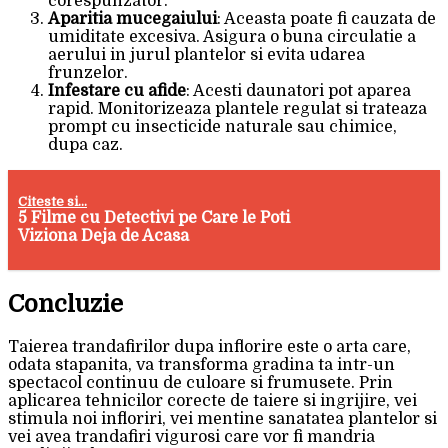
corespunzator.
Aparitia mucegaiului
: Aceasta poate fi cauzata de
umiditate excesiva. Asigura o buna circulatie a
aerului in jurul plantelor si evita udarea
frunzelor.
Infestare cu afide
: Acesti daunatori pot aparea
rapid. Monitorizeaza plantele regulat si trateaza
prompt cu insecticide naturale sau chimice,
dupa caz.
Citeste si...
5 Filme cu Detectivi pe Care le Poti
Viziona Deja de Acasa
Concluzie
Taierea trandafirilor dupa inflorire este o arta care,
odata stapanita, va transforma gradina ta intr-un
spectacol continuu de culoare si frumusete. Prin
aplicarea tehnicilor corecte de taiere si ingrijire, vei
stimula noi infloriri, vei mentine sanatatea plantelor si
vei avea trandafiri vigurosi care vor fi mandria