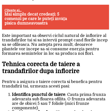
Citeste si...
Mai simplu decât credeați: 5
comenzi pe care le puteți învăța
pisica dumneavoastră
Este important sa observi ciclul natural de inflorire al
trandafirilor tai si sa intervii prompt cand florile incep
sa se ofileasca. Nu astepta prea mult, deoarece
plantele vor incepe sa-si consume energia pentru
formarea semintelor in loc sa produca noi flori.
Tehnica corecta de taiere a
trandafirilor dupa inflorire
Pentru a asigura o taiere corecta si benefica pentru
trandafirii tai, urmeaza acesti pasi:
Identifica punctul de taiere
: Cauta prima frunza
adevarata sub floarea ofilita. O frunza adevarata
are de obicei 5 sau 7 foliole (mici frunze
componente).