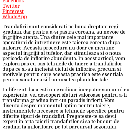
Facebook
Twitter
Pinterest
WhatsApp
Trandafirii sunt considerati pe buna dreptate regii
gradinii, dar pentru a-si pastra coroana, au nevoie de
ingrijire atenta. Una dintre cele mai importante
operatiuni de intretinere este taierea corecta dupa
inflorire. Aceasta procedura nu doar ca mentine
aspectul ingrijit al tufelor, dar stimuleaza si o noua
perioada de inflorire abundenta. In acest articol, vom
explora pas cu pas tehnicile de taiere a trandafirilor
dupa ce si-au incheiat ciclul de inflorire, precum si
motivele pentru care aceasta practica este esentiala
pentru sanatatea si frumusetea plantelor tale.
Indiferent daca esti un gradinar incepator sau unul cu
experienta, vei descoperi sfaturi valoroase pentru a-ti
transforma gradina intr-un paradis inflorit. Vom
discuta despre momentul optim pentru taiere,
instrumentele necesare si tehnicile specifice pentru
diferite tipuri de trandafiri. Pregateste-te sa devii
expert in arta taierii trandafirilor si sa te bucuri de
gradina ta infloritoare pe tot parcursul sezonului!