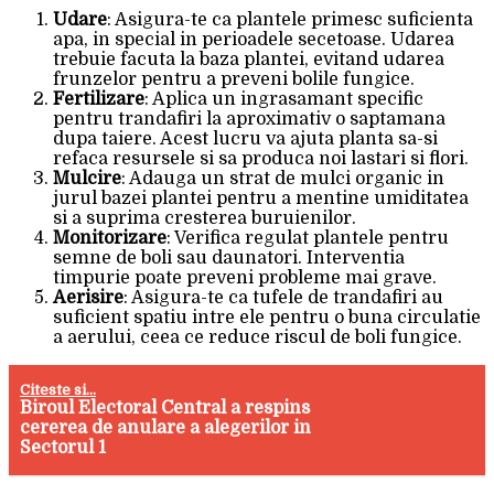
Udare
: Asigura-te ca plantele primesc suficienta
apa, in special in perioadele secetoase. Udarea
trebuie facuta la baza plantei, evitand udarea
frunzelor pentru a preveni bolile fungice.
Fertilizare
: Aplica un ingrasamant specific
pentru trandafiri la aproximativ o saptamana
dupa taiere. Acest lucru va ajuta planta sa-si
refaca resursele si sa produca noi lastari si flori.
Mulcire
: Adauga un strat de mulci organic in
jurul bazei plantei pentru a mentine umiditatea
si a suprima cresterea buruienilor.
Monitorizare
: Verifica regulat plantele pentru
semne de boli sau daunatori. Interventia
timpurie poate preveni probleme mai grave.
Aerisire
: Asigura-te ca tufele de trandafiri au
suficient spatiu intre ele pentru o buna circulatie
a aerului, ceea ce reduce riscul de boli fungice.
Citeste si...
Biroul Electoral Central a respins
cererea de anulare a alegerilor in
Sectorul 1