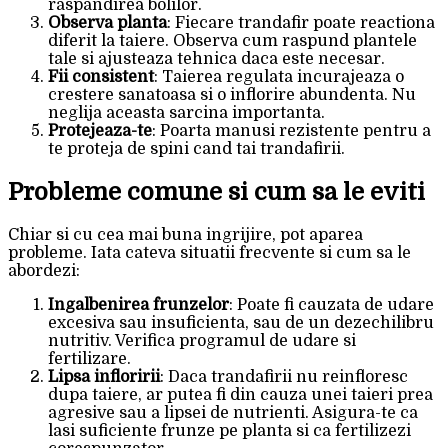
raspandirea bolilor.
Observa planta
: Fiecare trandafir poate reactiona
diferit la taiere. Observa cum raspund plantele
tale si ajusteaza tehnica daca este necesar.
Fii consistent
: Taierea regulata incurajeaza o
crestere sanatoasa si o inflorire abundenta. Nu
neglija aceasta sarcina importanta.
Protejeaza-te
: Poarta manusi rezistente pentru a
te proteja de spini cand tai trandafirii.
Probleme comune si cum sa le eviti
Chiar si cu cea mai buna ingrijire, pot aparea
probleme. Iata cateva situatii frecvente si cum sa le
abordezi:
Ingalbenirea frunzelor
: Poate fi cauzata de udare
excesiva sau insuficienta, sau de un dezechilibru
nutritiv. Verifica programul de udare si
fertilizare.
Lipsa infloririi
: Daca trandafirii nu reinfloresc
dupa taiere, ar putea fi din cauza unei taieri prea
agresive sau a lipsei de nutrienti. Asigura-te ca
lasi suficiente frunze pe planta si ca fertilizezi