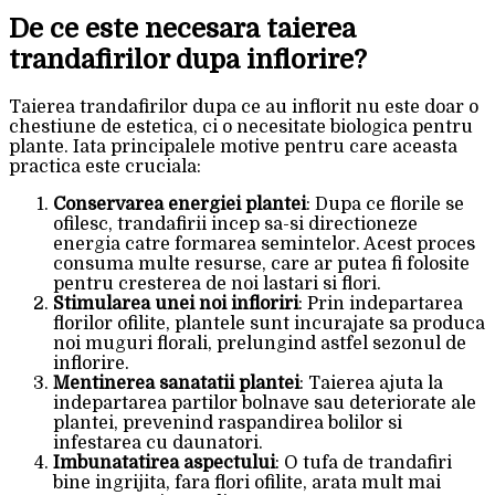
De ce este necesara taierea
trandafirilor dupa inflorire?
Taierea trandafirilor dupa ce au inflorit nu este doar o
chestiune de estetica, ci o necesitate biologica pentru
plante. Iata principalele motive pentru care aceasta
practica este cruciala:
Conservarea energiei plantei
: Dupa ce florile se
ofilesc, trandafirii incep sa-si directioneze
energia catre formarea semintelor. Acest proces
consuma multe resurse, care ar putea fi folosite
pentru cresterea de noi lastari si flori.
Stimularea unei noi infloriri
: Prin indepartarea
florilor ofilite, plantele sunt incurajate sa produca
noi muguri florali, prelungind astfel sezonul de
inflorire.
Mentinerea sanatatii plantei
: Taierea ajuta la
indepartarea partilor bolnave sau deteriorate ale
plantei, prevenind raspandirea bolilor si
infestarea cu daunatori.
Imbunatatirea aspectului
: O tufa de trandafiri
bine ingrijita, fara flori ofilite, arata mult mai