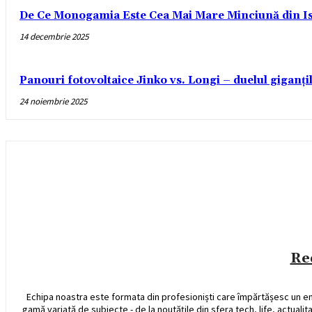
De Ce Monogamia Este Cea Mai Mare Minciună din Is
14 decembrie 2025
Panouri fotovoltaice Jinko vs. Longi – duelul giganți
24 noiembrie 2025
Re
Echipa noastra este formata din profesioniști care împărtășesc un e
gamă variată de subiecte - de la noutățile din sfera tech, life, actualit