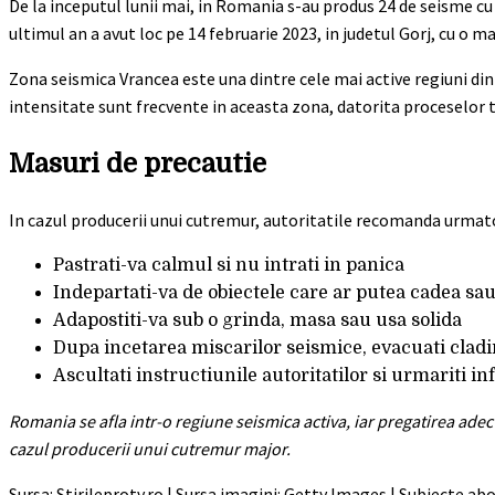
De la inceputul lunii mai, in Romania s-au produs 24 de seisme cu 
ultimul an a avut loc pe 14 februarie 2023, in judetul Gorj, cu o m
Zona seismica Vrancea este una dintre cele mai active regiuni di
intensitate sunt frecvente in aceasta zona, datorita proceselor
Masuri de precautie
In cazul producerii unui cutremur, autoritatile recomanda urmat
Pastrati-va calmul si nu intrati in panica
Indepartati-va de obiectele care ar putea cadea sa
Adapostiti-va sub o grinda, masa sau usa solida
Dupa incetarea miscarilor seismice, evacuati clad
Ascultati instructiunile autoritatilor si urmariti inf
Romania se afla intr-o regiune seismica activa, iar pregatirea ade
cazul producerii unui cutremur major.
Sursa: Stirileprotv.ro | Sursa imagini: Getty Images | Subiecte a