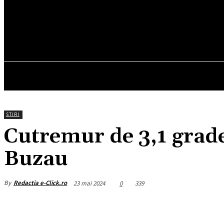
17.2
C
München
vineri, august 7, 2026
HOM
STIRI
Cutremur de 3,1 grade
Buzau
By
Redactia e-Click.ro
23 mai 2024
0
339