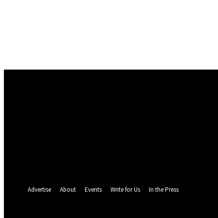
Conectare
Bine ați venit! Autentificați-vă in contul dvs
numele dvs de utilizator
parola dvs
Ați uitat parola? obține ajutor
Politica de Confidentialitate
Recuperare parola
Recuperați-vă parola
adresa dvs de email
O parola va fi trimisă pe adresa dvs de email.
Advertise
About
Events
Write for Us
In the Press