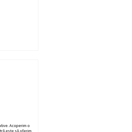
ative. Acoperim o
stră este să oferim