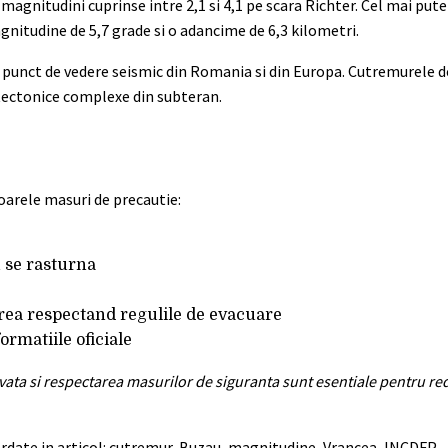
magnitudini cuprinse intre 2,1 si 4,1 pe scara Richter. Cel mai put
agnitudine de 5,7 grade si o adancime de 6,3 kilometri.
n punct de vedere seismic din Romania si din Europa. Cutremurele d
 tectonice complexe din subteran.
oarele masuri de precautie:
u se rasturna
irea respectand regulile de evacuare
ormatiile oficiale
cvata si respectarea masurilor de siguranta sunt esentiale pentru red
bordate in articol: cutremur, Buzau, magnitudine, Vrancea, INCDFP