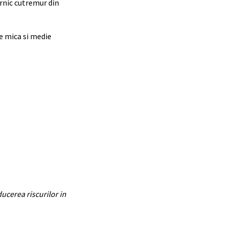
ernic cutremur din
e mica si medie
ucerea riscurilor in