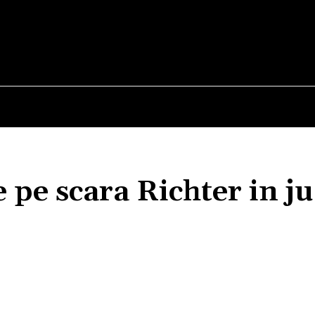
E
STIRI
TEHNOLOGIE-STIINTA
CURIOZITATI
 pe scara Richter in j
Acțiune