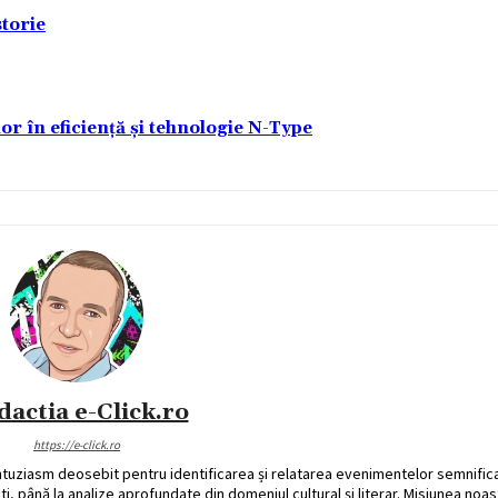
torie
lor în eficiență și tehnologie N-Type
dactia e-Click.ro
https://e-click.ro
ntuziasm deosebit pentru identificarea și relatarea evenimentelor semnific
ati, până la analize aprofundate din domeniul cultural și literar. Misiunea noa