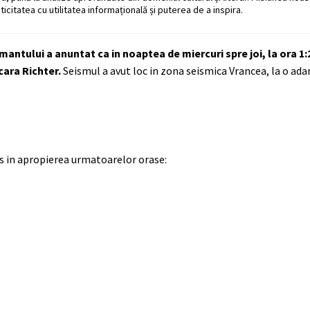
ticitatea cu utilitatea informațională și puterea de a inspira.
ntului a anuntat ca in noaptea de miercuri spre joi, la ora 1:2
ara Richter.
Seismul a avut loc in zona seismica Vrancea, la o ad
us in apropierea urmatoarelor orase: