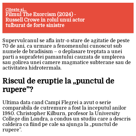
Citeste si...
Filmul The Exorcism (2024) -
Russell Crowe in rolul unui actor
tulburat de forte sinistre
Supervulcanul se afla intr-o stare de agitatie de peste
70 de ani, ca urmare a fenomenului cunoscut sub
numele de bradisism – o deplasare treptata a unei
parti a suprafetei pamantului cauzata de umplerea
sau golirea unei camere magmatice subterane sau de
activitatea hidrotermala.
Riscul de eruptie la „punctul de
rupere”?
Ultima data cand Campi Flegrei a avut o serie
comparabila de cutremure a fost la inceputul anilor
1980. Christopher Kilburn, profesor la University
College din Londra, a condus un studiu care a descris
caldeira ca fiind pe cale sa ajunga la „punctul de
rupere”.