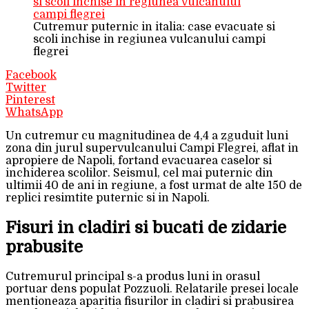
Cutremur puternic in italia: case evacuate si
scoli inchise in regiunea vulcanului campi
flegrei
Facebook
Twitter
Pinterest
WhatsApp
Un cutremur cu magnitudinea de 4,4 a zguduit luni
zona din jurul supervulcanului Campi Flegrei, aflat in
apropiere de Napoli, fortand evacuarea caselor si
inchiderea scolilor. Seismul, cel mai puternic din
ultimii 40 de ani in regiune, a fost urmat de alte 150 de
replici resimtite puternic si in Napoli.
Fisuri in cladiri si bucati de zidarie
prabusite
Cutremurul principal s-a produs luni in orasul
portuar dens populat Pozzuoli. Relatarile presei locale
mentioneaza aparitia fisurilor in cladiri si prabusirea