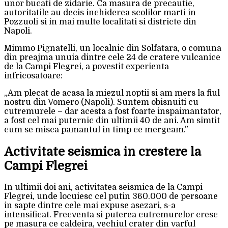
unor bucati de zidarie. Ca masura de precautie,
autoritatile au decis inchiderea scolilor marti in
Pozzuoli si in mai multe localitati si districte din
Napoli.
Mimmo Pignatelli, un localnic din Solfatara, o comuna
din preajma unuia dintre cele 24 de cratere vulcanice
de la Campi Flegrei, a povestit experienta
infricosatoare:
„Am plecat de acasa la miezul noptii si am mers la fiul
nostru din Vomero (Napoli). Suntem obisnuiti cu
cutremurele – dar acesta a fost foarte inspaimantator,
a fost cel mai puternic din ultimii 40 de ani. Am simtit
cum se misca pamantul in timp ce mergeam.”
Activitate seismica in crestere la
Campi Flegrei
In ultimii doi ani, activitatea seismica de la Campi
Flegrei, unde locuiesc cel putin 360.000 de persoane
in sapte dintre cele mai expuse asezari, s-a
intensificat. Frecventa si puterea cutremurelor cresc
pe masura ce caldeira, vechiul crater din varful