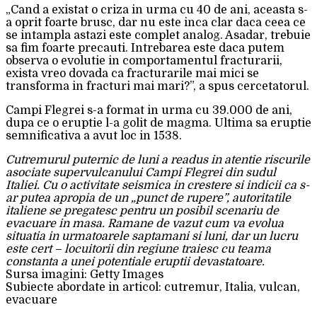
„Cand a existat o criza in urma cu 40 de ani, aceasta s-
a oprit foarte brusc, dar nu este inca clar daca ceea ce
se intampla astazi este complet analog. Asadar, trebuie
sa fim foarte precauti. Intrebarea este daca putem
observa o evolutie in comportamentul fracturarii,
exista vreo dovada ca fracturarile mai mici se
transforma in fracturi mai mari?”, a spus cercetatorul.
Campi Flegrei s-a format in urma cu 39.000 de ani,
dupa ce o eruptie l-a golit de magma. Ultima sa eruptie
semnificativa a avut loc in 1538.
Cutremurul puternic de luni a readus in atentie riscurile
asociate supervulcanului Campi Flegrei din sudul
Italiei. Cu o activitate seismica in crestere si indicii ca s-
ar putea apropia de un „punct de rupere”, autoritatile
italiene se pregatesc pentru un posibil scenariu de
evacuare in masa. Ramane de vazut cum va evolua
situatia in urmatoarele saptamani si luni, dar un lucru
este cert – locuitorii din regiune traiesc cu teama
constanta a unei potentiale eruptii devastatoare.
Sursa imagini: Getty Images
Subiecte abordate in articol: cutremur, Italia, vulcan,
evacuare