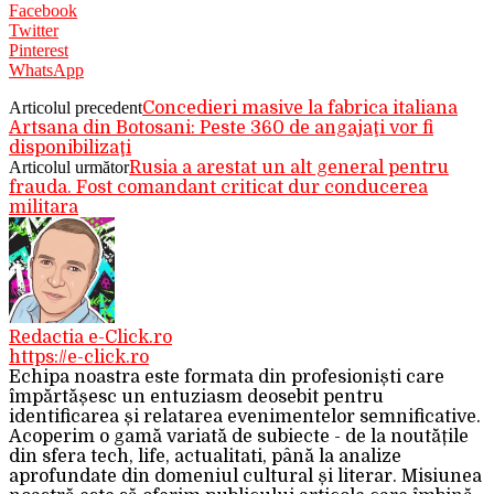
Facebook
Twitter
Pinterest
WhatsApp
Articolul precedent
Concedieri masive la fabrica italiana
Artsana din Botosani: Peste 360 de angajaţi vor fi
disponibilizaţi
Articolul următor
Rusia a arestat un alt general pentru
frauda. Fost comandant criticat dur conducerea
militara
Redactia e-Click.ro
https://e-click.ro
Echipa noastra este formata din profesioniști care
împărtășesc un entuziasm deosebit pentru
identificarea și relatarea evenimentelor semnificative.
Acoperim o gamă variată de subiecte - de la noutățile
din sfera tech, life, actualitati, până la analize
aprofundate din domeniul cultural și literar. Misiunea