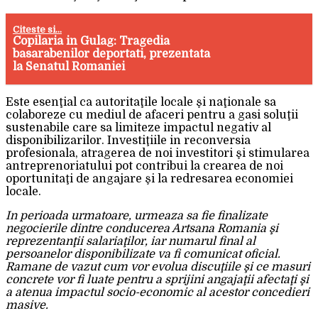
Citeste si...
Copilaria in Gulag: Tragedia
basarabenilor deportati, prezentata
la Senatul Romaniei
Este esenţial ca autoritaţile locale şi naţionale sa
colaboreze cu mediul de afaceri pentru a gasi soluţii
sustenabile care sa limiteze impactul negativ al
disponibilizarilor. Investiţiile in reconversia
profesionala, atragerea de noi investitori şi stimularea
antreprenoriatului pot contribui la crearea de noi
oportunitaţi de angajare şi la redresarea economiei
locale.
In perioada urmatoare, urmeaza sa fie finalizate
negocierile dintre conducerea Artsana Romania şi
reprezentanţii salariaţilor, iar numarul final al
persoanelor disponibilizate va fi comunicat oficial.
Ramane de vazut cum vor evolua discuţiile şi ce masuri
concrete vor fi luate pentru a sprijini angajaţii afectaţi şi
a atenua impactul socio-economic al acestor concedieri
masive.