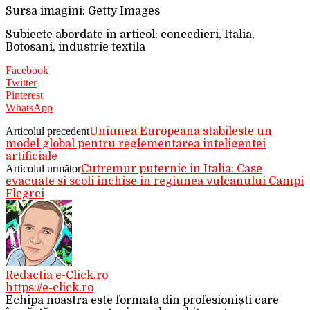
Sursa imagini: Getty Images
Subiecte abordate in articol: concedieri, Italia,
Botosani, industrie textila
Facebook
Twitter
Pinterest
WhatsApp
Articolul precedent
Uniunea Europeana stabileste un
model global pentru reglementarea inteligentei
artificiale
Articolul următor
Cutremur puternic in Italia: Case
evacuate si scoli inchise in regiunea vulcanului Campi
Flegrei
Redactia e-Click.ro
https://e-click.ro
Echipa noastra este formata din profesioniști care