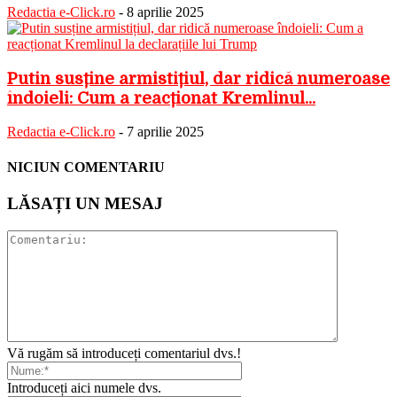
Redactia e-Click.ro
-
8 aprilie 2025
Putin susține armistițiul, dar ridică numeroase
îndoieli: Cum a reacționat Kremlinul...
Redactia e-Click.ro
-
7 aprilie 2025
NICIUN COMENTARIU
LĂSAȚI UN MESAJ
Vă rugăm să introduceți comentariul dvs.!
Introduceți aici numele dvs.