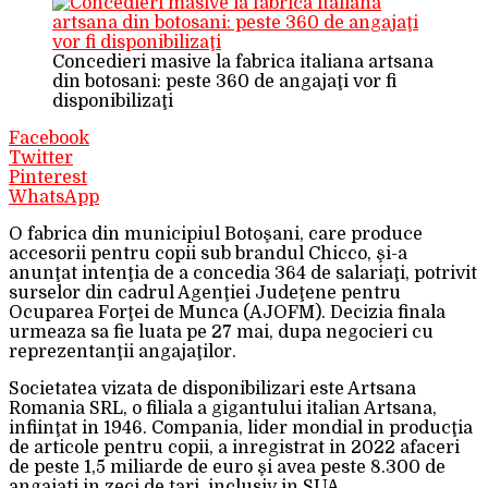
Concedieri masive la fabrica italiana artsana
din botosani: peste 360 de angajaţi vor fi
disponibilizaţi
Facebook
Twitter
Pinterest
WhatsApp
O fabrica din municipiul Botoşani, care produce
accesorii pentru copii sub brandul Chicco, şi-a
anunţat intenţia de a concedia 364 de salariaţi, potrivit
surselor din cadrul Agenţiei Judeţene pentru
Ocuparea Forţei de Munca (AJOFM). Decizia finala
urmeaza sa fie luata pe 27 mai, dupa negocieri cu
reprezentanţii angajaţilor.
Societatea vizata de disponibilizari este Artsana
Romania SRL, o filiala a gigantului italian Artsana,
infiinţat in 1946. Compania, lider mondial in producţia
de articole pentru copii, a inregistrat in 2022 afaceri
de peste 1,5 miliarde de euro şi avea peste 8.300 de
angajaţi in zeci de ţari, inclusiv in SUA.