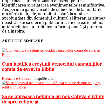
împărtășesc un entuziasm deosebit pentru
identificarea și relatarea evenimentelor semnificative.
Acoperim o gamă variată de subiecte - de la noutățile
din sfera tech, life, actualitati, până la analize
aprofundate din domeniul cultural și literar. Misiunea
noastră este să oferim publicului articole care îmbină
autenticitatea cu utilitatea informațională și puterea
de a inspira.
ARTICOLE SIMILARE
Cum justifică creștinii genocidul canaaniților
comis de evrei în Biblie
Redactia e-Click.ro
-
9 aprilie 2025
Să se oprească nebunia cu noi. Câteva cuvinte
despre religie și...