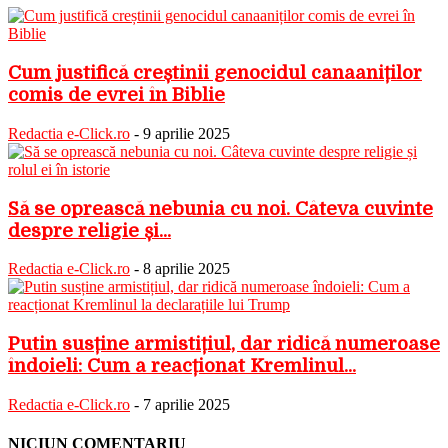
Cum justifică creștinii genocidul canaaniților
comis de evrei în Biblie
Redactia e-Click.ro
-
9 aprilie 2025
Să se oprească nebunia cu noi. Câteva cuvinte
despre religie și...
Redactia e-Click.ro
-
8 aprilie 2025
Putin susține armistițiul, dar ridică numeroase
îndoieli: Cum a reacționat Kremlinul...
Redactia e-Click.ro
-
7 aprilie 2025
NICIUN COMENTARIU