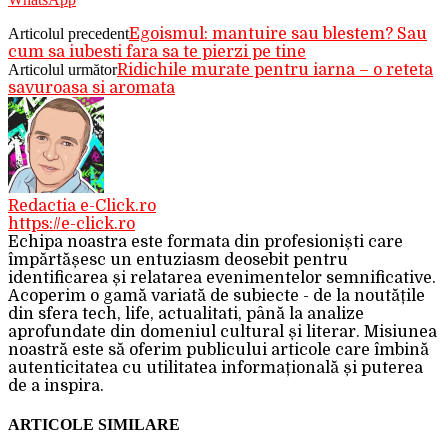
Articolul precedent
Egoismul: mantuire sau blestem? Sau
cum sa iubesti fara sa te pierzi pe tine
Articolul următor
Ridichile murate pentru iarna – o reteta
savuroasa si aromata
Redactia e-Click.ro
https://e-click.ro
Echipa noastra este formata din profesioniști care
împărtășesc un entuziasm deosebit pentru
identificarea și relatarea evenimentelor semnificative.
Acoperim o gamă variată de subiecte - de la noutățile
din sfera tech, life, actualitati, până la analize
aprofundate din domeniul cultural și literar. Misiunea
noastră este să oferim publicului articole care îmbină
autenticitatea cu utilitatea informațională și puterea
de a inspira.
ARTICOLE SIMILARE