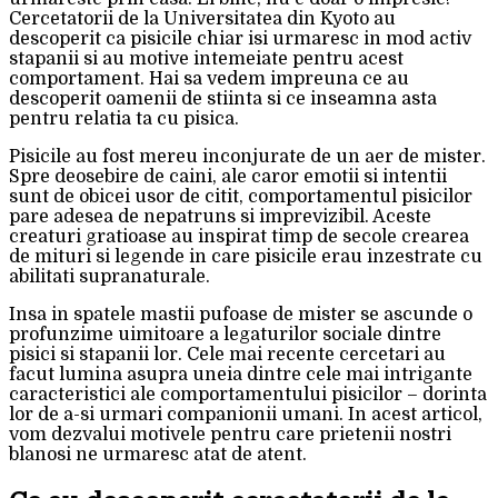
Cercetatorii de la Universitatea din Kyoto au
descoperit ca pisicile chiar isi urmaresc in mod activ
stapanii si au motive intemeiate pentru acest
comportament. Hai sa vedem impreuna ce au
descoperit oamenii de stiinta si ce inseamna asta
pentru relatia ta cu pisica.
Pisicile au fost mereu inconjurate de un aer de mister.
Spre deosebire de caini, ale caror emotii si intentii
sunt de obicei usor de citit, comportamentul pisicilor
pare adesea de nepatruns si imprevizibil. Aceste
creaturi gratioase au inspirat timp de secole crearea
de mituri si legende in care pisicile erau inzestrate cu
abilitati supranaturale.
Insa in spatele mastii pufoase de mister se ascunde o
profunzime uimitoare a legaturilor sociale dintre
pisici si stapanii lor. Cele mai recente cercetari au
facut lumina asupra uneia dintre cele mai intrigante
caracteristici ale comportamentului pisicilor – dorinta
lor de a-si urmari companionii umani. In acest articol,
vom dezvalui motivele pentru care prietenii nostri
blanosi ne urmaresc atat de atent.