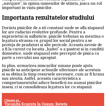
„navigare”, in opinia oamenilor de stiinta, joaca un rol
important in viata pisicilor.
Importanta rezultatelor studiului
Dorinta pisicilor de a sti constant unde se afla stapanul
lor are radacini evolutive profunde. Pentru a
supravietui in salbaticie, pisicile trebuiau sa mentina o
legatura stransa cu grupul lor social pentru a se
proteja de pradatori si alte pericole. Aceasta nevoie de
a fi la curent cu locatia „haitei” s-a pastrat si in conditii
domestice, unde stapanul este perceput de pisica ca
parte a cercului sau apropiat.
In plus, urmarirea miscarilor umane poate ajuta
pisicile sa anticipeze actiunile ulterioare ale acestuia
si sa obtina la timp resursele necesare, cum ar fi hrana
sau atentia. Astfel, aceasta caracteristica a
comportamentului aduce beneficii nu numai pisicilor
insesi, ci si consolideaza legatura lor cu stapanii.
Citeste si...
Tocanita Scazuta la Ceaun: Reteta