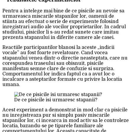
Pentru a intelege mai bine de ce pisicile au nevoie sa
urmareasca miscarile stapanilor lor, oamenii de
stiinta au efectuat o serie de experimente folosind
inregistrari audio ale vocilor proprietarilor. In cadrul
studiului, pisicilor li s-au redat sunete care imitau
prezenta stapanului in diferite camere ale casei.
Reactiile participantilor blanosi la aceste „indicii
vocale” au fost foarte revelatoare. Cand vocea
stapanului venea dintr-o directie neasteptata, care nu
corespundea traseului sau obisnuit, pisicile
manifestau semne clare de confuzie si surpriza.
Comportamentul lor indica faptul ca a avut loc o
incalcare a asteptarilor formate cu privire la locatia
umana.
De ce pisicile isi urmaresc stapanii?
Acest experiment a demonstrat in mod clar ca pisicile
nu inregistreaza pur si simplu pasiv miscarile
stapanilor lor, ci incearca in mod activ sa le controleze
locatia, bazandu-se pe tiparele familiare ale
comportamentului lor. Aceasta capacitate de