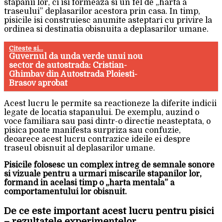
stapanii lor, ci isi formeaza si un fel de „harta a
traseului” deplasarilor acestora prin casa. In timp,
pisicile isi construiesc anumite asteptari cu privire la
ordinea si destinatia obisnuita a deplasarilor umane.
Citeste si...
Guvernul da unda verde unui nou
sector de autostrada: Cristian-
Ghimbav din Autostrada Ploiesti-
Brasov aprobat
Acest lucru le permite sa reactioneze la diferite indicii
legate de locatia stapanului. De exemplu, auzind o
voce familiara sau pasi dintr-o directie neasteptata, o
pisica poate manifesta surpriza sau confuzie,
deoarece acest lucru contrazice ideile ei despre
traseul obisnuit al deplasarilor umane.
Pisicile folosesc un complex intreg de semnale sonore
si vizuale pentru a urmari miscarile stapanilor lor,
formand in acelasi timp o „harta mentala” a
comportamentului lor obisnuit.
De ce este important acest lucru pentru pisici
– rezultatele experimentelor