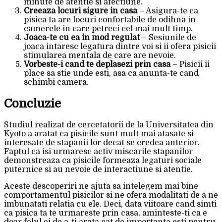
minute de atentie si afectiune.
Creeaza locuri sigure in casa
– Asigura-te ca
pisica ta are locuri confortabile de odihna in
camerele in care petreci cel mai mult timp.
Joaca-te cu ea in mod regulat
– Sesiunile de
joaca intaresc legatura dintre voi si ii ofera pisicii
stimularea mentala de care are nevoie.
Vorbeste-i cand te deplasezi prin casa
– Pisicii ii
place sa stie unde esti, asa ca anunta-te cand
schimbi camera.
Concluzie
Studiul realizat de cercetatorii de la Universitatea din
Kyoto a aratat ca pisicile sunt mult mai atasate si
interesate de stapanii lor decat se credea anterior.
Faptul ca isi urmaresc activ miscarile stapanilor
demonstreaza ca pisicile formeaza legaturi sociale
puternice si au nevoie de interactiune si atentie.
Aceste descoperiri ne ajuta sa intelegem mai bine
comportamentul pisicilor si ne ofera modalitati de a ne
imbunatati relatia cu ele. Deci, data viitoare cand simti
ca pisica ta te urmareste prin casa, aminteste-ti ca e
doar felul ei de a-ti arata cat de importanta esti pentru