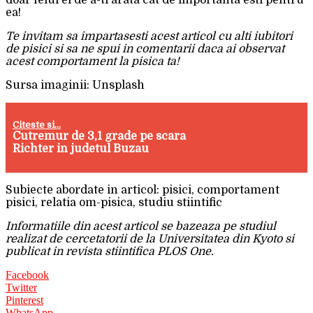
ea!
Te invitam sa impartasesti acest articol cu alti iubitori
de pisici si sa ne spui in comentarii daca ai observat
acest comportament la pisica ta!
Sursa imaginii: Unsplash
Citeste si...
Cutremur de 3,1 grade pe scara
Richter in judetul Buzau
Subiecte abordate in articol: pisici, comportament
pisici, relatia om-pisica, studiu stiintific
Informatiile din acest articol se bazeaza pe studiul
realizat de cercetatorii de la Universitatea din Kyoto si
publicat in revista stiintifica PLOS One.
Facebook
Twitter
Pinterest
WhatsApp