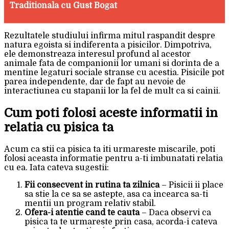
Traditionala cu Gust Bogat
Rezultatele studiului infirma mitul raspandit despre
natura egoista si indiferenta a pisicilor. Dimpotriva,
ele demonstreaza interesul profund al acestor
animale fata de companionii lor umani si dorinta de a
mentine legaturi sociale stranse cu acestia. Pisicile pot
parea independente, dar de fapt au nevoie de
interactiunea cu stapanii lor la fel de mult ca si cainii.
Cum poti folosi aceste informatii in
relatia cu pisica ta
Acum ca stii ca pisica ta iti urmareste miscarile, poti
folosi aceasta informatie pentru a-ti imbunatati relatia
cu ea. Iata cateva sugestii:
Fii consecvent in rutina ta zilnica
– Pisicii ii place
sa stie la ce sa se astepte, asa ca incearca sa-ti
mentii un program relativ stabil.
Ofera-i atentie cand te cauta
– Daca observi ca
pisica ta te urmareste prin casa, acorda-i cateva