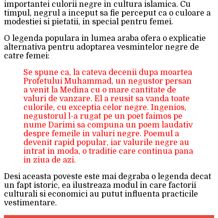
importantei culorii negre in cultura islamica. Cu
timpul, negrul a inceput sa fie perceput ca o culoare a
modestiei si pietatii, in special pentru femei.
O legenda populara in lumea araba ofera o explicatie
alternativa pentru adoptarea vesmintelor negre de
catre femei:
Se spune ca, la cateva decenii dupa moartea
Profetului Muhammad, un negustor persan
a venit la Medina cu o mare cantitate de
valuri de vanzare. El a reusit sa vanda toate
culorile, cu exceptia celor negre. Ingenios,
negustorul l-a rugat pe un poet faimos pe
nume Darimi sa compuna un poem laudativ
despre femeile in valuri negre. Poemul a
devenit rapid popular, iar valurile negre au
intrat in moda, o traditie care continua pana
in ziua de azi.
Desi aceasta poveste este mai degraba o legenda decat
un fapt istoric, ea ilustreaza modul in care factorii
culturali si economici au putut influenta practicile
vestimentare.