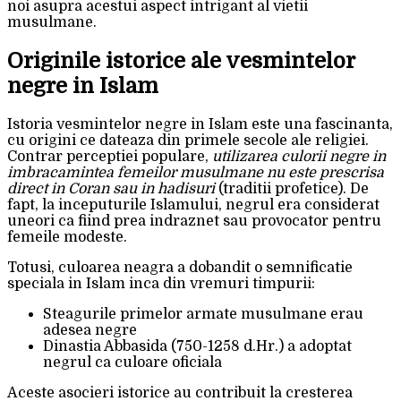
noi asupra acestui aspect intrigant al vietii
musulmane.
Originile istorice ale vesmintelor
negre in Islam
Istoria vesmintelor negre in Islam este una fascinanta,
cu origini ce dateaza din primele secole ale religiei.
Contrar perceptiei populare,
utilizarea culorii negre in
imbracamintea femeilor musulmane nu este prescrisa
direct in Coran sau in hadisuri
(traditii profetice). De
fapt, la inceputurile Islamului, negrul era considerat
uneori ca fiind prea indraznet sau provocator pentru
femeile modeste.
Totusi, culoarea neagra a dobandit o semnificatie
speciala in Islam inca din vremuri timpurii:
Steagurile primelor armate musulmane erau
adesea negre
Dinastia Abbasida (750-1258 d.Hr.) a adoptat
negrul ca culoare oficiala
Aceste asocieri istorice au contribuit la cresterea