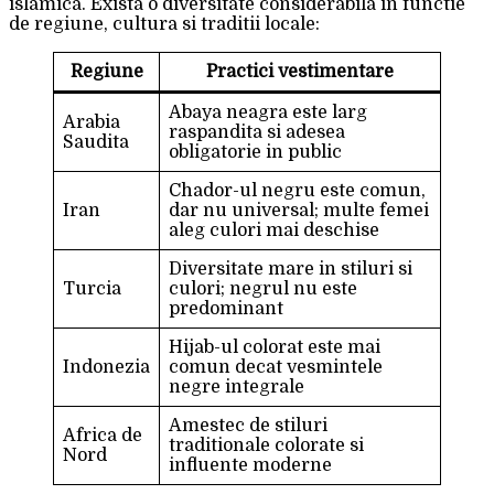
islamica. Exista o diversitate considerabila in functie
de regiune, cultura si traditii locale:
Regiune
Practici vestimentare
Abaya neagra este larg
Arabia
raspandita si adesea
Saudita
obligatorie in public
Chador-ul negru este comun,
Iran
dar nu universal; multe femei
aleg culori mai deschise
Diversitate mare in stiluri si
Turcia
culori; negrul nu este
predominant
Hijab-ul colorat este mai
Indonezia
comun decat vesmintele
negre integrale
Amestec de stiluri
Africa de
traditionale colorate si
Nord
influente moderne