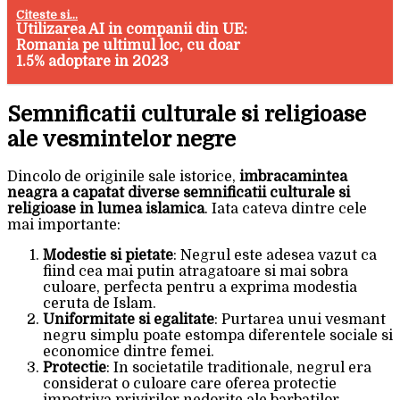
Citeste si...
Utilizarea AI in companii din UE:
Romania pe ultimul loc, cu doar
1.5% adoptare in 2023
Semnificatii culturale si religioase
ale vesmintelor negre
Dincolo de originile sale istorice,
imbracamintea
neagra a capatat diverse semnificatii culturale si
religioase in lumea islamica
. Iata cateva dintre cele
mai importante:
Modestie si pietate
: Negrul este adesea vazut ca
fiind cea mai putin atragatoare si mai sobra
culoare, perfecta pentru a exprima modestia
ceruta de Islam.
Uniformitate si egalitate
: Purtarea unui vesmant
negru simplu poate estompa diferentele sociale si
economice dintre femei.
Protectie
: In societatile traditionale, negrul era
considerat o culoare care oferea protectie