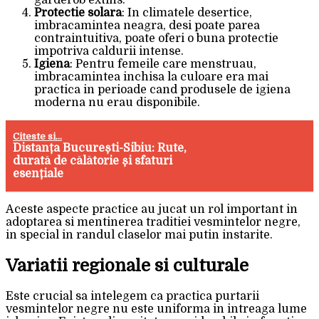
Protectie solara
: In climatele desertice,
imbracamintea neagra, desi poate parea
contraintuitiva, poate oferi o buna protectie
impotriva caldurii intense.
Igiena
: Pentru femeile care menstruau,
imbracamintea inchisa la culoare era mai
practica in perioade cand produsele de igiena
moderna nu erau disponibile.
Citeste si...
Distanța București-Sibiu: Rute,
durată de călătorie și sfaturi
esențiale
Aceste aspecte practice au jucat un rol important in
adoptarea si mentinerea traditiei vesmintelor negre,
in special in randul claselor mai putin instarite.
Variatii regionale si culturale
Este crucial sa intelegem ca practica purtarii
vesmintelor negre nu este uniforma in intreaga lume