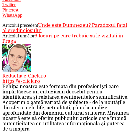
Twitter
Pinterest
WhatsApp
Articolul precedent
Unde este Dumnezeu? Paradoxul fatal
al credinciosului
Articolul următor
9 locuri pe care trebuie sa le vizitati in
Praga
Redactia e-Click.ro
https://e-click.ro
Echipa noastra este formata din profesioniști care
împărtășesc un entuziasm deosebit pentru
identificarea și relatarea evenimentelor semnificative.
Acoperim o gamă variată de subiecte - de la noutățile
din sfera tech, life, actualitati, până la analize
aprofundate din domeniul cultural și literar. Misiunea
noastră este să oferim publicului articole care îmbină
autenticitatea cu utilitatea informațională și puterea
de a inspira.