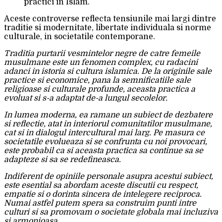
practici in Islam.
Aceste controverse reflecta tensiunile mai largi dintre
traditie si modernitate, libertate individuala si norme
culturale, in societatile contemporane.
Traditia purtarii vesmintelor negre de catre femeile
musulmane este un fenomen complex, cu radacini
adanci in istoria si cultura islamica. De la originile sale
practice si economice, pana la semnificatiile sale
religioase si culturale profunde, aceasta practica a
evoluat si s-a adaptat de-a lungul secolelor.
In lumea moderna, ea ramane un subiect de dezbatere
si reflectie, atat in interiorul comunitatilor musulmane,
cat si in dialogul intercultural mai larg. Pe masura ce
societatile evolueaza si se confrunta cu noi provocari,
este probabil ca si aceasta practica sa continue sa se
adapteze si sa se redefineasca.
Indiferent de opiniile personale asupra acestui subiect,
este esential sa abordam aceste discutii cu respect,
empatie si o dorinta sincera de intelegere reciproca.
Numai astfel putem spera sa construim punti intre
culturi si sa promovam o societate globala mai incluziva
si armonioasa.