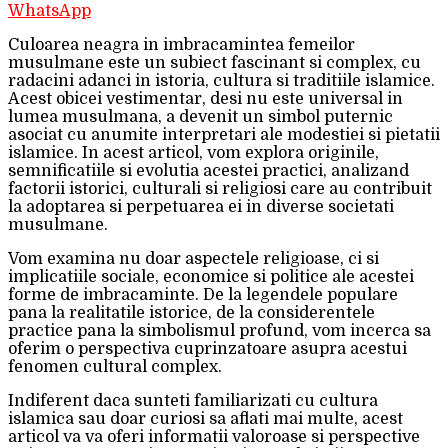
WhatsApp
Culoarea neagra in imbracamintea femeilor
musulmane este un subiect fascinant si complex, cu
radacini adanci in istoria, cultura si traditiile islamice.
Acest obicei vestimentar, desi nu este universal in
lumea musulmana, a devenit un simbol puternic
asociat cu anumite interpretari ale modestiei si pietatii
islamice. In acest articol, vom explora originile,
semnificatiile si evolutia acestei practici, analizand
factorii istorici, culturali si religiosi care au contribuit
la adoptarea si perpetuarea ei in diverse societati
musulmane.
Vom examina nu doar aspectele religioase, ci si
implicatiile sociale, economice si politice ale acestei
forme de imbracaminte. De la legendele populare
pana la realitatile istorice, de la considerentele
practice pana la simbolismul profund, vom incerca sa
oferim o perspectiva cuprinzatoare asupra acestui
fenomen cultural complex.
Indiferent daca sunteti familiarizati cu cultura
islamica sau doar curiosi sa aflati mai multe, acest
articol va va oferi informatii valoroase si perspective