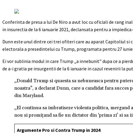
Conferinta de presa a lui De Niro a avut loc cu oficiali de rang ina
in insurectia de la 6 ianuarie 2021, declansata pentru a impiedica c
Dunn este unul dintre cei trei ofiteri care au aparat Capitoliul s
electorala a presedintelui cu Trump, programata pentru 27 iunie
Ei vor sublinia modul in care Trump „a innebunit” dupa ce a pierd
de a-i gratia pe insurgentii de la 6 ianuarie in cazul revenirii la pu
„Donald Trump si quaesta sa nebuneasca pentru putere 
noastra”, a declarat Dunn, care a candidat fara succe
din Maryland.
„El continua sa imbratiseze violenta politica, mergand a
nou si promiţand sa fie un dictator din ‘prima zi’ si sa i
Argumente Pro si Contra Trump in 2024