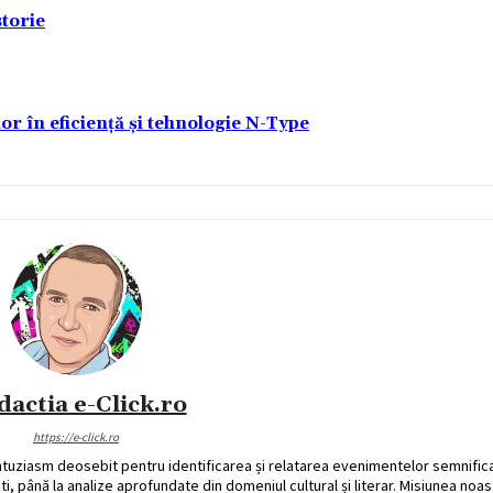
torie
lor în eficiență și tehnologie N-Type
dactia e-Click.ro
https://e-click.ro
ntuziasm deosebit pentru identificarea și relatarea evenimentelor semnific
ati, până la analize aprofundate din domeniul cultural și literar. Misiunea noa