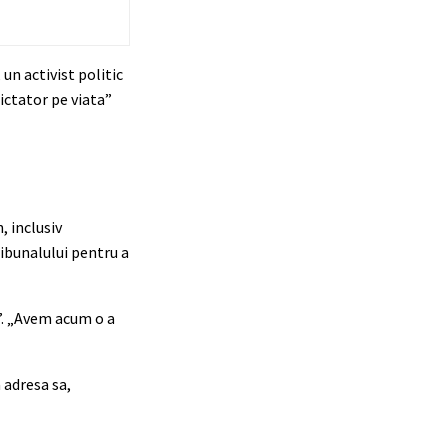
un activist politic
dictator pe viata”
, inclusiv
ribunalului pentru a
”. „Avem acum o a
a adresa sa,