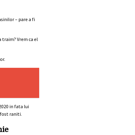
inilor – pare a fi
sa traim? Vrem ca el
or.
020 in fata lui
fost raniti.
nie