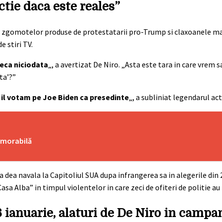
tie daca este reales”
ul zgomotelor produse de protestatarii pro-Trump si claxoanele mas
 stiri TV.
leca niciodata
„, a avertizat De Niro. „Asta este tara in care vrem 
ta’?”
a il votam pe Joe Biden ca presedinte
„, a subliniat legendarul act
emorabilă
 dea navala la Capitoliul SUA dupa infrangerea sa in alegerile din 2
asa Alba” in timpul violentelor in care zeci de ofiteri de politie au 
a 6 ianuarie, alaturi de De Niro in campa