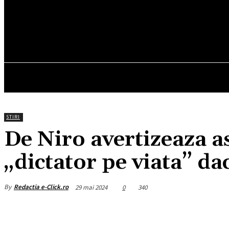
18.1
C
München
sâmbătă, august 8, 2026
HOM
STIRI
De Niro avertizeaza 
„dictator pe viata” da
By
Redactia e-Click.ro
29 mai 2024
0
340