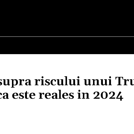
E
STIRI
TEHNOLOGIE-STIINTA
CURIOZITATI
asupra riscului unui T
ca este reales in 2024
Acțiune