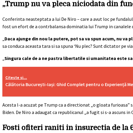
„Trump nu va pleca niciodata din func
Conferinta neasteptata a lui De Niro – care a avut loc pe fundal
fost un efort de a contrbalansa dominatia lui Trump in canalele de
„
Daca ajunge din nou la putere, pot sa va spun acum, nu va p
sa conduca aceasta tara si sa spuna ‘Nu plec? Sunt dictator pe via
„
Singura cale de a ne pastra libertatile si umanitatea este s
Citeste si...
Călătoria București-Iași: Ghid Complet pentru o Experiență M
Acesta l-a acuzat pe Trump ca a directionat „o gloata furioasa” sa
Biden. De Niro a adaugat ca republicanul „a fugit si s-a ascuns in C
Fosti ofiteri raniti in insurectia de l