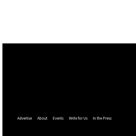
Conectare
Bine ați venit! Autentificați-vă in contul dvs
numele dvs de utilizator
parola dvs
Ați uitat parola? obține ajutor
Politica de Confidentialitate
Recuperare parola
Recuperați-vă parola
adresa dvs de email
O parola va fi trimisă pe adresa dvs de email.
Advertise
About
Events
Write for Us
In the Press