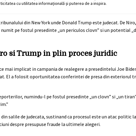
ticitatea cu utilitatea informațională și puterea de a inspira.
ribunalului din New York unde Donald Trump este judecat. De Niro, 
-a numit pe fostul presedinte „un periculos clovn” si un potential „
ro si Trump in plin proces juridic
n ce mai implicat in campania de realegere a presedintelui Joe Biden
. El a folosit oportunitatea conferintei de presa din exteriorul t
eporterilor, numindu-l pe fostul presedinte „un clovn” si „un tiran
im.”
 din salile de judecata, sustinand ca procesul este un atac politic l
nciuni despre presupuse fraude la ultimele alegeri.