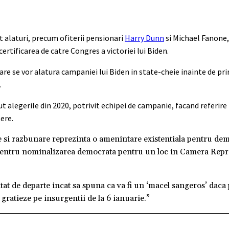
lt alaturi, precum ofiterii pensionari
Harry Dunn
si Michael Fanone, 
ertificarea de catre Congres a victoriei lui Biden.
i care se vor alatura campaniei lui Biden in state-cheie inainte de p
.
ut alegerile din 2020, potrivit echipei de campanie, facand referire
tere.
si razbunare reprezinta o amenintare existentiala pentru dem
s pentru nominalizarea democrata pentru un loc in Camera Repr
tat de departe incat sa spuna ca va fi un ‘macel sangeros’ daca
i gratieze pe insurgentii de la 6 ianuarie.”