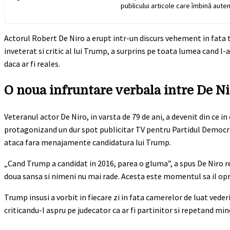
publicului articole care îmbină auten
Actorul Robert De Niro a erupt intr-un discurs vehement in fata t
inveterat si critic al lui Trump, a surprins pe toata lumea cand l
daca ar fi reales.
O noua infruntare verbala intre De Ni
Veteranul actor De Niro, in varsta de 79 de ani, a devenit din ce i
protagonizand un dur spot publicitar TV pentru Partidul Democrat
ataca fara menajamente candidatura lui Trump.
„Cand Trump a candidat in 2016, parea o gluma”, a spus De Niro r
doua sansa si nimeni nu mai rade. Acesta este momentul sa il opr
Trump insusi a vorbit in fiecare zi in fata camerelor de luat vederi
criticandu-l aspru pe judecator ca ar fi partinitor si repetand mi