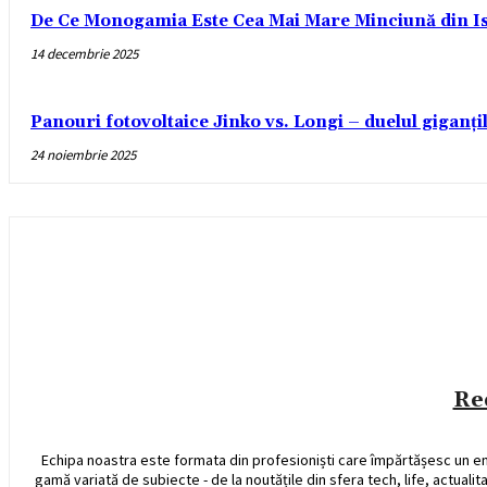
De Ce Monogamia Este Cea Mai Mare Minciună din Is
14 decembrie 2025
Panouri fotovoltaice Jinko vs. Longi – duelul giganți
24 noiembrie 2025
Re
Echipa noastra este formata din profesioniști care împărtășesc un e
gamă variată de subiecte - de la noutățile din sfera tech, life, actualit