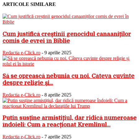
ARTICOLE SIMILARE
Cum justifică creștinii genocidul canaaniților
comis de evrei în Biblie
Redactia e-Click.ro
-
9 aprilie 2025
Să se oprească nebunia cu noi. Câteva cuvinte
despre religie și...
Redactia e-Click.ro
-
8 aprilie 2025
Putin susține armistițiul, dar ridică numeroase
îndoieli: Cum a reacționat Kremlinul...
Redactia e-Click.ro
-
7 aprilie 2025