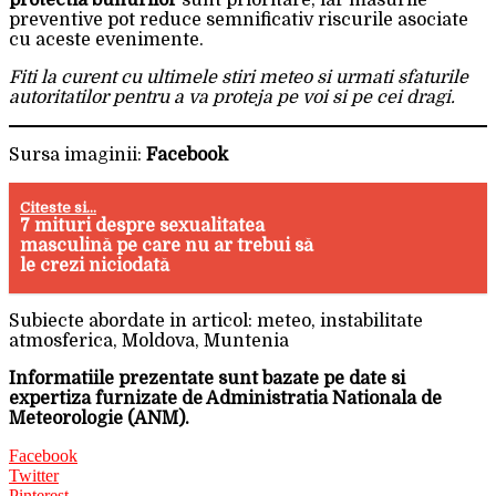
protectia bunurilor
sunt prioritare, iar masurile
preventive pot reduce semnificativ riscurile asociate
cu aceste evenimente.
Fiti la curent cu ultimele stiri meteo si urmati sfaturile
autoritatilor pentru a va proteja pe voi si pe cei dragi.
Sursa imaginii:
Facebook
Citeste si...
7 mituri despre sexualitatea
masculină pe care nu ar trebui să
le crezi niciodată
Subiecte abordate in articol: meteo, instabilitate
atmosferica, Moldova, Muntenia
Informatiile prezentate sunt bazate pe date si
expertiza furnizate de Administratia Nationala de
Meteorologie (ANM).
Facebook
Twitter
Pinterest