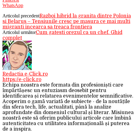
WhatsApp
Articolul precedent
Razboi hibrid la granita dintre Polonia
si Belarus – Tensiunile cresc pe masura ce mai multi
migranti incearca sa treaca frontiera
Articolul următor
Cum gatesti orezul ca un chef. Ghid
complet
Redactia e-Click.ro
https://e-click.ro
Echipa noastra este formata din profesioniști care
împărtășesc un entuziasm deosebit pentru
identificarea și relatarea evenimentelor semnificative.
Acoperim o gamă variată de subiecte - de la noutățile
din sfera tech, life, actualitati, până la analize
aprofundate din domeniul cultural și literar. Misiunea
noastră este să oferim publicului articole care îmbină
autenticitatea cu utilitatea informațională și puterea
de a inspira.