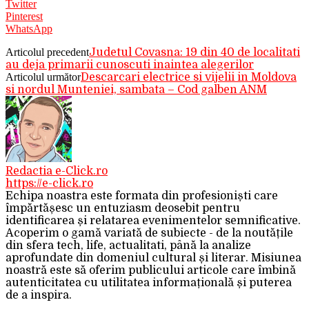
Twitter
Pinterest
WhatsApp
Articolul precedent
Judetul Covasna: 19 din 40 de localitati
au deja primarii cunoscuti inaintea alegerilor
Articolul următor
Descarcari electrice si vijelii in Moldova
si nordul Munteniei, sambata – Cod galben ANM
Redactia e-Click.ro
https://e-click.ro
Echipa noastra este formata din profesioniști care
împărtășesc un entuziasm deosebit pentru
identificarea și relatarea evenimentelor semnificative.
Acoperim o gamă variată de subiecte - de la noutățile
din sfera tech, life, actualitati, până la analize
aprofundate din domeniul cultural și literar. Misiunea
noastră este să oferim publicului articole care îmbină
autenticitatea cu utilitatea informațională și puterea
de a inspira.