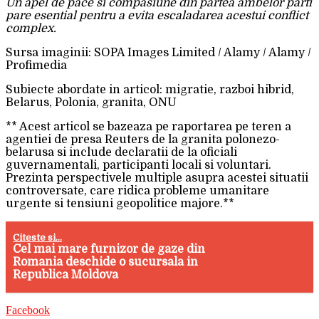
Un apel de pace si compasiune din partea ambelor parti
pare esential pentru a evita escaladarea acestui conflict
complex.
Sursa imaginii: SOPA Images Limited / Alamy / Alamy /
Profimedia
Subiecte abordate in articol: migratie, razboi hibrid,
Belarus, Polonia, granita, ONU
** Acest articol se bazeaza pe raportarea pe teren a
agentiei de presa Reuters de la granita polonezo-
belarusa si include declaratii de la oficiali
guvernamentali, participanti locali si voluntari.
Prezinta perspectivele multiple asupra acestei situatii
controversate, care ridica probleme umanitare
urgente si tensiuni geopolitice majore.**
Citeste si...
Cel mai mare furnizor de gaze din
Romania deschide o sucursala in
Republica Moldova
Facebook