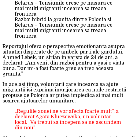
Razboi hibrid la granita dintre Polonia si
Belarus – Tensiunile cresc pe masura ce
mai multi migranti incearca sa treaca
frontiera
Reportajul ofera o perspectiva emotionanta asupra
situatiei disperate de pe ambele parti ale gardului.
Ahmed Lebek, un sirian in varsta de 24 de ani, a
declarat: „Am venit din razboi pentru a gasi o viata
buna. Dar mi-a fost foarte greu sa trec aceasta
granita.”
In acelasi timp, voluntarii care incearca sa ajute
migrantii isi exprima ingrijorarea ca noile restrictii
propuse de Polonia ar putea impiedica si mai mult
sosirea ajutoarelor umanitare.
„Regulile zonei ne vor afecta foarte mult”, a
declarat Agata Kluczewska, un voluntar
local. „Va trebui sa incepem sa ne ascundem
din nou”.