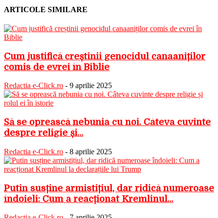
ARTICOLE SIMILARE
Cum justifică creștinii genocidul canaaniților
comis de evrei în Biblie
Redactia e-Click.ro
-
9 aprilie 2025
Să se oprească nebunia cu noi. Câteva cuvinte
despre religie și...
Redactia e-Click.ro
-
8 aprilie 2025
Putin susține armistițiul, dar ridică numeroase
îndoieli: Cum a reacționat Kremlinul...
Redactia e-Click.ro
-
7 aprilie 2025