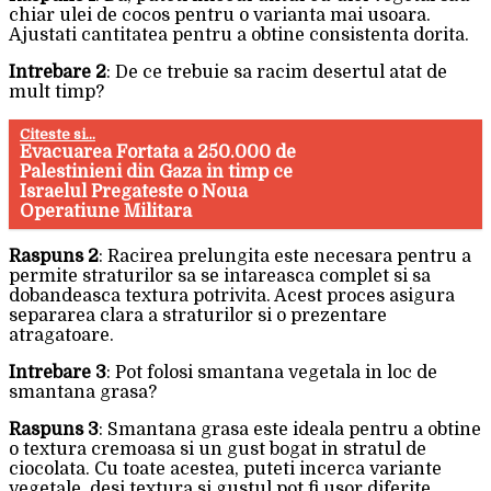
chiar ulei de cocos pentru o varianta mai usoara.
Ajustati cantitatea pentru a obtine consistenta dorita.
Intrebare 2
: De ce trebuie sa racim desertul atat de
mult timp?
Citeste si...
Evacuarea Fortata a 250.000 de
Palestinieni din Gaza in timp ce
Israelul Pregateste o Noua
Operatiune Militara
Raspuns 2
: Racirea prelungita este necesara pentru a
permite straturilor sa se intareasca complet si sa
dobandeasca textura potrivita. Acest proces asigura
separarea clara a straturilor si o prezentare
atragatoare.
Intrebare 3
: Pot folosi smantana vegetala in loc de
smantana grasa?
Raspuns 3
: Smantana grasa este ideala pentru a obtine
o textura cremoasa si un gust bogat in stratul de
ciocolata. Cu toate acestea, puteti incerca variante
vegetale, desi textura si gustul pot fi usor diferite.