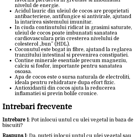
favoriza pierderea in greutate si imbunatati
nivelul de energie.
Acidul lauric din uleiul de cocos are proprietati
antibacteriene, antifungice si antivirale, ajutand
la intarirea sistemului imunitar.
In ciuda continutului ridicat in grasimi saturate,
uleiul de cocos poate imbunatati sanatatea
cardiovasculara prin cresterea nivelului de
colesterol „bun” (HDL).
Coconutul este bogat in fibre, ajutand la reglarea
tranzitului intestinal si prevenirea constipatiei.
Contine minerale esentiale precum magneziu,
calciu si fosfor, importante pentru sanatatea
osoasa.
Apa de cocos este o sursa naturala de electroliti,
ideala pentru rehidratare dupa efort fizic.
Antioxidantii din cocos ajuta la reducerea
inflamatiei si previn bolile cronice.
Intrebari frecvente
Intrebare 1
: Pot inlocui untul cu ulei vegetal in baza de
biscuiti?
Raspuns 1
: Da, puteti inlocui untul cu ulei vegetal sau