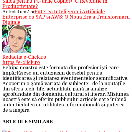
Silica pentru PC-urile Copilot+: O Revolutie in
Productivitate?
Articolul următor
Puterea Inteligentei Artificiale
Enterprise cu SAP si AWS: O Noua Era a Transformarii
Digitale
Redactia e-Click.ro
https://e-click.ro
Echipa noastra este formata din profesioniști care
împărtășesc un entuziasm deosebit pentru
identificarea și relatarea evenimentelor semnificative.
Acoperim o gamă variată de subiecte - de la noutățile
din sfera tech, life, actualitati, până la analize
aprofundate din domeniul cultural și literar. Misiunea
noastră este să oferim publicului articole care îmbină
autenticitatea cu utilitatea informațională și puterea
de a inspira.
ARTICOLE SIMILARE