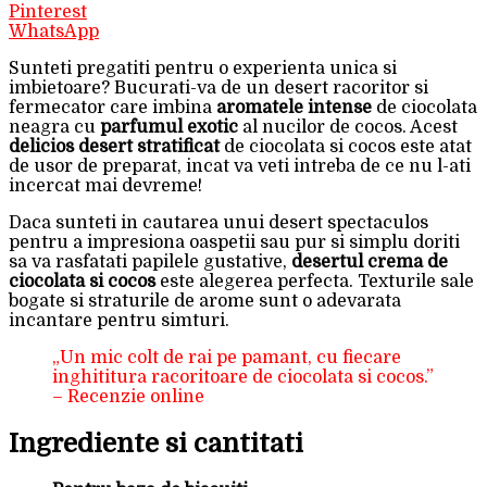
Pinterest
WhatsApp
Sunteti pregatiti pentru o experienta unica si
imbietoare? Bucurati-va de un desert racoritor si
fermecator care imbina
aromatele intense
de ciocolata
neagra cu
parfumul exotic
al nucilor de cocos. Acest
delicios desert stratificat
de ciocolata si cocos este atat
de usor de preparat, incat va veti intreba de ce nu l-ati
incercat mai devreme!
Daca sunteti in cautarea unui desert spectaculos
pentru a impresiona oaspetii sau pur si simplu doriti
sa va rasfatati papilele gustative,
desertul crema de
ciocolata si cocos
este alegerea perfecta. Texturile sale
bogate si straturile de arome sunt o adevarata
incantare pentru simturi.
„Un mic colt de rai pe pamant, cu fiecare
inghititura racoritoare de ciocolata si cocos.”
– Recenzie online
Ingrediente si cantitati