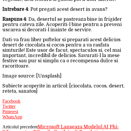
Intrebare 4
: Pot pregati acest desert in avans?
Raspuns 4
: Da, desertul se pastreaza bine in frigider
pentru cateva zile. Acoperiti-l bine pentru a preveni
uscarea si decorati-l inainte de servire.
Dati-va frau liber poftelor si preparati acest delicios
desert de ciocolata si cocos pentru a va rasfata
simturile! Este usor de facut, spectaculos si, cel mai
important, incredibil de delicios. Savurati-l la mese
festive sau pur si simplu ca o recompensa dulce si
racoritoare.
Image source: [Unsplash]
Subiecte acoperite in articol: [ciocolata, cocos, desert,
reteta, sanatos]
Facebook
Twitter
Pinterest
WhatsApp
Articolul precedent
Microsoft Lanseaza Modelul AI Phi-