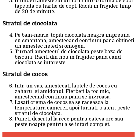
Intindeti amestecul uniform intr-o forma de copt
tapetata cu hartie de copt. Raciti in frigider timp
de 30 de minute.
Stratul de ciocolata
Pe bain-marie, topiti ciocolata neagra impreuna
cu smantana, amestecand continuu pana obtineti
un amestec neted si omogen.
Turnati amestecul de ciocolata peste baza de
biscuiti. Raciti din nou in frigider pana cand
ciocolata se intareste.
Stratul de cocos
Intr-un vas, amestecati laptele de cocos cu
zaharul si amidonul. Fierbeti la foc mic,
amestecand continuu pana se ingroasa.
Lasati crema de cocos sa se raceasca la
temperatura camerei, apoi turnati-o atent peste
stratul de ciocolata.
Puneti desertul la rece pentru cateva ore sau
peste noapte pentru a se intari complet.