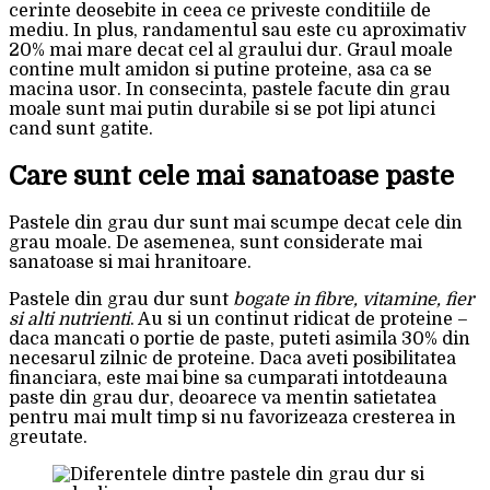
cerinte deosebite in ceea ce priveste conditiile de
mediu. In plus, randamentul sau este cu aproximativ
20% mai mare decat cel al graului dur. Graul moale
contine mult amidon si putine proteine, asa ca se
macina usor. In consecinta, pastele facute din grau
moale sunt mai putin durabile si se pot lipi atunci
cand sunt gatite.
Care sunt cele mai sanatoase paste
Pastele din grau dur sunt mai scumpe decat cele din
grau moale. De asemenea, sunt considerate mai
sanatoase si mai hranitoare.
Pastele din grau dur sunt
bogate in fibre, vitamine, fier
si alti nutrienti
. Au si un continut ridicat de proteine –
daca mancati o portie de paste, puteti asimila 30% din
necesarul zilnic de proteine. Daca aveti posibilitatea
financiara, este mai bine sa cumparati intotdeauna
paste din grau dur, deoarece va mentin satietatea
pentru mai mult timp si nu favorizeaza cresterea in
greutate.