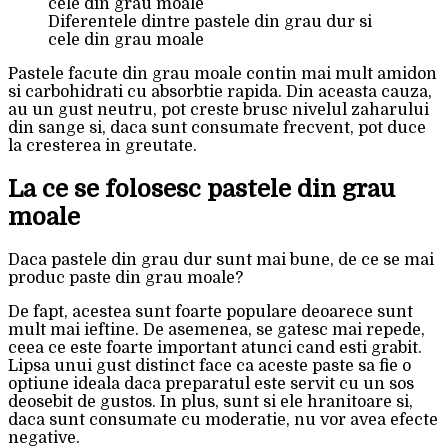
Diferentele dintre pastele din grau dur si
cele din grau moale
Pastele facute din grau moale contin mai mult amidon
si carbohidrati cu absorbtie rapida. Din aceasta cauza,
au un gust neutru, pot creste brusc nivelul zaharului
din sange si, daca sunt consumate frecvent, pot duce
la cresterea in greutate.
La ce se folosesc pastele din grau
moale
Daca pastele din grau dur sunt mai bune, de ce se mai
produc paste din grau moale?
De fapt, acestea sunt foarte populare deoarece sunt
mult mai ieftine. De asemenea, se gatesc mai repede,
ceea ce este foarte important atunci cand esti grabit.
Lipsa unui gust distinct face ca aceste paste sa fie o
optiune ideala daca preparatul este servit cu un sos
deosebit de gustos. In plus, sunt si ele hranitoare si,
daca sunt consumate cu moderatie, nu vor avea efecte
negative.