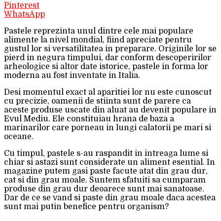
Pinterest
WhatsApp
Pastele reprezinta unul dintre cele mai populare
alimente la nivel mondial, fiind apreciate pentru
gustul lor si versatilitatea in preparare. Originile lor se
pierd in negura timpului, dar conform descoperirilor
arheologice si altor date istorice, pastele in forma lor
moderna au fost inventate in Italia.
Desi momentul exact al aparitiei lor nu este cunoscut
cu precizie, oamenii de stiinta sunt de parere ca
aceste produse uscate din aluat au devenit populare in
Evul Mediu. Ele constituiau hrana de baza a
marinarilor care porneau in lungi calatorii pe mari si
oceane.
Cu timpul, pastele s-au raspandit in intreaga lume si
chiar si astazi sunt considerate un aliment esential. In
magazine putem gasi paste facute atat din grau dur,
cat si din grau moale. Suntem sfatuiti sa cumparam
produse din grau dur deoarece sunt mai sanatoase.
Dar de ce se vand si paste din grau moale daca acestea
sunt mai putin benefice pentru organism?