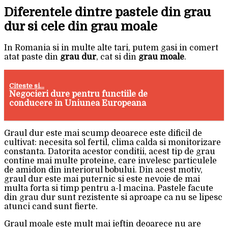
Diferentele dintre pastele din grau
dur si cele din grau moale
In Romania si in multe alte tari, putem gasi in comert
atat paste din
grau dur
, cat si din
grau moale
.
Citeste si...
Negocieri dure pentru functiile de
conducere in Uniunea Europeana
Graul dur este mai scump deoarece este dificil de
cultivat: necesita sol fertil, clima calda si monitorizare
constanta. Datorita acestor conditii, acest tip de grau
contine mai multe proteine, care invelesc particulele
de amidon din interiorul bobului. Din acest motiv,
graul dur este mai puternic si este nevoie de mai
multa forta si timp pentru a-l macina. Pastele facute
din grau dur sunt rezistente si aproape ca nu se lipesc
atunci cand sunt fierte.
Graul moale este mult mai ieftin deoarece nu are