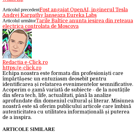
Articolul precedent
Fost angajat OpenAI, inginerul Tesla
Andrej Karpathy lanseaza Eureka Labs
Articolul următor
Țarile Baltice anunta iesirea din reteaua
electrica controlata de Moscova
Redactia e-Click.ro
https://e-click.ro
Echipa noastra este formata din profesioniști care
împărtășesc un entuziasm deosebit pentru
identificarea și relatarea evenimentelor semnificative.
Acoperim o gamă variată de subiecte - de la noutățile
din sfera tech, life, actualitati, până la analize
aprofundate din domeniul cultural și literar. Misiunea
noastră este să oferim publicului articole care îmbină
autenticitatea cu utilitatea informațională și puterea
de a inspira.
ARTICOLE SIMILARE