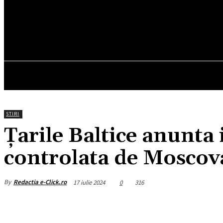
16.6
C
München
vineri, august 7, 2026
HOM
STIRI
Țarile Baltice anunta 
controlata de Moscov
By
Redactia e-Click.ro
17 iulie 2024
0
316