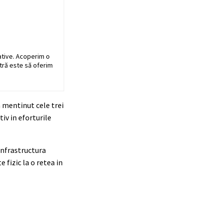
ative. Acoperim o
stră este să oferim
a mentinut cele trei
iv in eforturile
 infrastructura
 fizic la o retea in