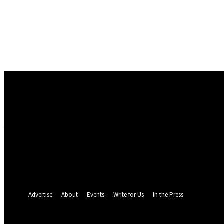
Conectare
Bine ați venit! Autentificați-vă in contul dvs
numele dvs de utilizator
parola dvs
Ați uitat parola? obține ajutor
Politica de Confidentialitate
Recuperare parola
Recuperați-vă parola
adresa dvs de email
O parola va fi trimisă pe adresa dvs de email.
Advertise
About
Events
Write for Us
In the Press