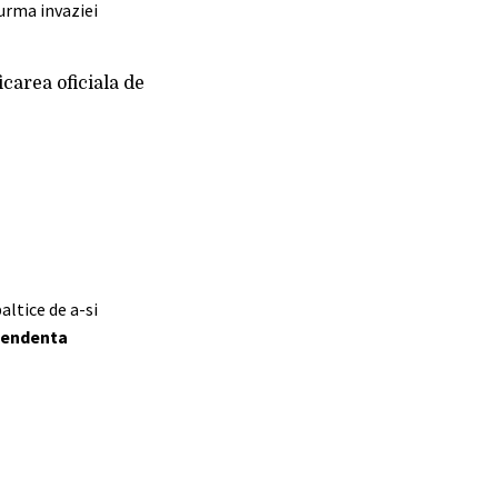
 urma invaziei
icarea oficiala de
ltice de a-si
pendenta