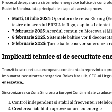
Procesul de separare a sistemelor energetice baltice de controlul
Rusiei in Ucraina. Iata principalele etape ale acestui proces:
Marti, 16 iulie 2024
: Operatorii de retea Elering (Es
iesire din acordul BRELL la Riga, capitala Letoniei.
7 februarie 2025
: Acordul comun cu Moscova si Mins
8 februarie 2025
: Sistemele baltice vor fi deconect
9 februarie 2025
: Țarile baltice isi vor sincroniza
Implicatii tehnice si de securitate en
Tranzitia catre reteaua europeana continentala reprezinta o prov
imbunatati securitatea energetica. Rokas Masiulis, CEO-ul Litgrid,
energetica
„.
Sincronizarea cu Zona Sincrona a Europei Continentale va aduce 
Control independent si stabil al frecventei retelelor
Cresterea fiabilitatii aprovizionarii cu energie