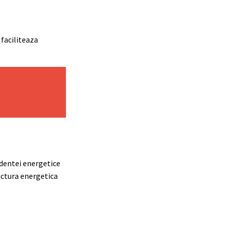
 faciliteaza
ndentei energetice
ructura energetica