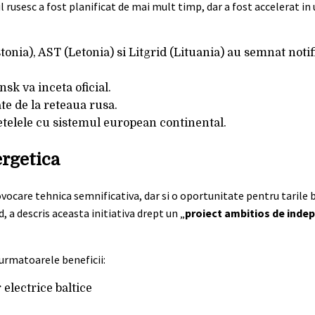
 rusesc a fost planificat de mai mult timp, dar a fost accelerat in
tonia), AST (Letonia) si Litgrid (Lituania) au semnat notif
k va inceta oficial.
ate de la reteaua rusa.
 retelele cu sistemul european continental.
ergetica
ocare tehnica semnificativa, dar si o oportunitate pentru tarile ba
 a descris aceasta initiativa drept un „
proiect ambitios de inde
urmatoarele beneficii:
 electrice baltice