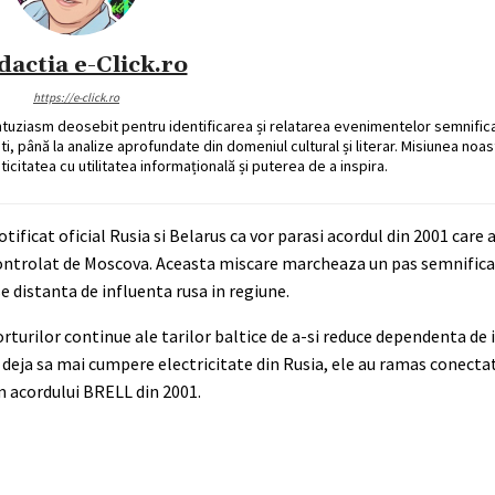
dactia e-Click.ro
https://e-click.ro
ntuziasm deosebit pentru identificarea și relatarea evenimentelor semnific
ati, până la analize aprofundate din domeniul cultural și literar. Misiunea noa
ticitatea cu utilitatea informațională și puterea de a inspira.
otificat oficial Rusia si Belarus ca vor parasi acordul din 2001 care 
 controlat de Moscova. Aceasta miscare marcheaza un pas semnificat
e distanta de influenta rusa in regiune.
forturilor continue ale tarilor baltice de a-si reduce dependenta de
t deja sa mai cumpere electricitate din Rusia, ele au ramas conectate
m acordului BRELL din 2001.