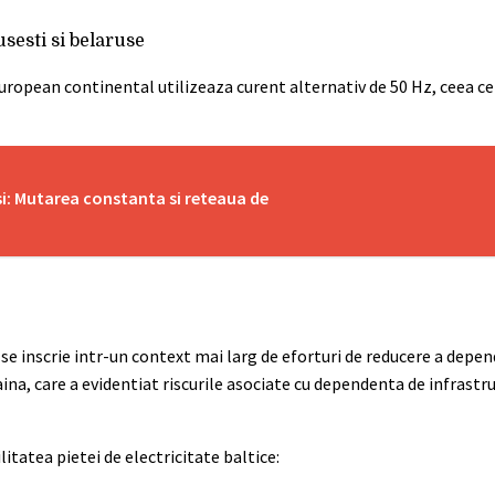
usesti si belaruse
uropean continental utilizeaza curent alternativ de 50 Hz, ceea ce
si: Mutarea constanta si reteaua de
 se inscrie intr-un context mai larg de eforturi de reducere a depe
raina, care a evidentiat riscurile asociate cu dependenta de infrast
itatea pietei de electricitate baltice: