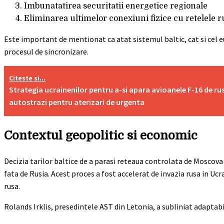
Imbunatatirea securitatii energetice regionale
Eliminarea ultimelor conexiuni fizice cu retelele r
Este important de mentionat ca atat sistemul baltic, cat si cel e
procesul de sincronizare.
Citeste si...
Strategia ucrainenilor pentru a-si apara avioanele F-16 de ru
autostrazi pentru aterizari de urgenta
Contextul geopolitic si economic
Decizia tarilor baltice de a parasi reteaua controlata de Moscova
fata de Rusia. Acest proces a fost accelerat de invazia rusa in Uc
rusa.
Rolands Irklis, presedintele AST din Letonia, a subliniat adaptabil