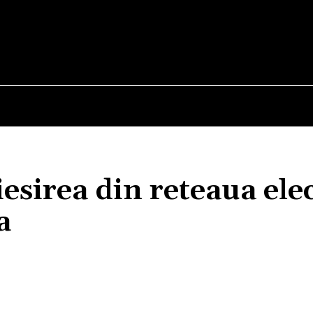
E
STIRI
TEHNOLOGIE-STIINTA
CURIOZITATI
iesirea din reteaua ele
a
Acțiune