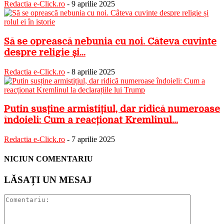
Redactia e-Click.ro
-
9 aprilie 2025
Să se oprească nebunia cu noi. Câteva cuvinte
despre religie și...
Redactia e-Click.ro
-
8 aprilie 2025
Putin susține armistițiul, dar ridică numeroase
îndoieli: Cum a reacționat Kremlinul...
Redactia e-Click.ro
-
7 aprilie 2025
NICIUN COMENTARIU
LĂSAȚI UN MESAJ