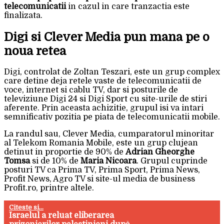
telecomunicatii
in cazul in care tranzactia este
finalizata.
Digi si Clever Media pun mana pe o
noua retea
Digi, controlat de Zoltan Teszari, este un grup complex
care detine deja retele vaste de telecomunicatii de
voce, internet si cablu TV, dar si posturile de
televiziune Digi 24 si Digi Sport cu site-urile de stiri
aferente. Prin aceasta achizitie, grupul isi va intari
semnificativ pozitia pe piata de telecomunicatii mobile.
La randul sau, Clever Media, cumparatorul minoritar
al Telekom Romania Mobile, este un grup clujean
detinut in proportie de 90% de
Adrian Gheorghe
Tomsa
si de 10% de
Maria Nicoara
. Grupul cuprinde
posturi TV ca Prima TV, Prima Sport, Prima News,
Profit News, Agro TV si site-ul media de business
Profit.ro, printre altele.
Citeste si...
Israelul a reluat eliberarea