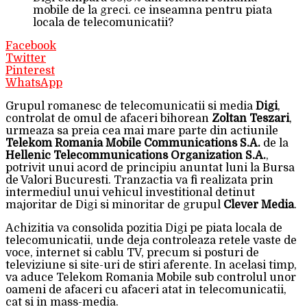
mobile de la greci. ce inseamna pentru piata
locala de telecomunicatii?
Facebook
Twitter
Pinterest
WhatsApp
Grupul romanesc de telecomunicatii si media
Digi
,
controlat de omul de afaceri bihorean
Zoltan Teszari
,
urmeaza sa preia cea mai mare parte din actiunile
Telekom Romania Mobile Communications S.A.
de la
Hellenic Telecommunications Organization S.A.
,
potrivit unui acord de principiu anuntat luni la Bursa
de Valori Bucuresti. Tranzactia va fi realizata prin
intermediul unui vehicul investitional detinut
majoritar de Digi si minoritar de grupul
Clever Media
.
Achizitia va consolida pozitia Digi pe piata locala de
telecomunicatii, unde deja controleaza retele vaste de
voce, internet si cablu TV, precum si posturi de
televiziune si site-uri de stiri aferente. In acelasi timp,
va aduce Telekom Romania Mobile sub controlul unor
oameni de afaceri cu afaceri atat in telecomunicatii,
cat si in mass-media.