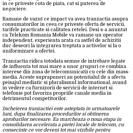
in ce priveste cota de piata, cat si puterea de
negociere.
Ramane de vazut ce impact va avea tranzactia asupra
consumatorilor in ceea ce priveste oferta de servicii,
tarifele practicate si calitatea retelei. Desi s-a anuntat
ca Telekom Romania Mobile va ramane un operator
independent, experienta arata ca astfel de achizitii
duc deseori la integrarea treptata a activelor si la o
uniformizare a ofertei.
Tranzactia ridica totodata semne de intrebare legate
de influenta tot mai mare a unor grupuri ce combina
interese din zona de telecomunicatii cu cele din mass-
media. Aceste suprapuneri au potentialul de a afecta
peisajul mediatic si pluralismul informational, avand
in vedere ca furnizorii de servicii de internet si
telefonie pot favoriza propriile canale media in
detrimentul competitorilor.
Incheierea tranzactiei este asteptata in urmatoarele
luni, dupa finalizarea procedurilor si obtinerea
aprobarilor necesare. Ea marcheaza o noua etapa in
consolidarea accelerata a pietei locale de telecom, cu
consecinte ce vor deveni tot mai vizibile pentru