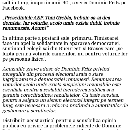
salt in timp, inapoi in anii ’90”, a scris Dominic Fritz pe
Facebook.
„Presedintele AEP, Toni Grebla, trebuie sa-si dea
demisia. Iar voturile, acolo unde exista dubii, trebuie
renumarate. Acum!”
In ultima parte a postarii sale, primarul Timisoarei
face un apel la solidaritate in apararea democratiei,
sustinand colegii sai din Bucuresti si Brasov care „se
lupta pentru voturile oamenilor, nu pentru voturile lor
pe persoana fizica”.
Acuzatiile grave aduse de Dominic Fritz privind
neregulile din procesul electoral arata o stare
ingrijoratoare a democratiei romanesti. Renumararea
voturilor acolo unde exista suspiciuni rezonabile este
esentiala pentru a restabili increderea publica si a
garanta corectitudinea rezultatelor. Cu toate acestea,
pentru a asigura un sistem electoral integru pe termen
lung, este necesara o reforma profunda a autoritatilor de
gestionare a scrutinelor.
Distribuiti acest articol pentru a sensibiliza opinia
publica cu privire la problemele ridicate de Dominic