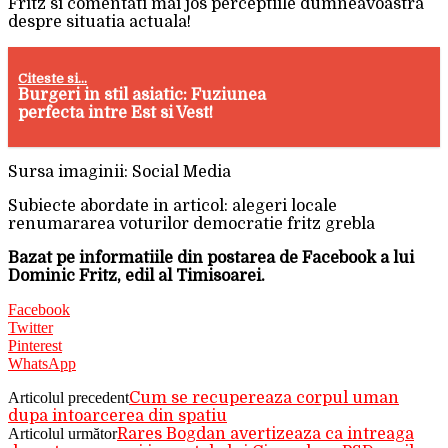
Fritz si comentati mai jos perceptiile dumneavoastra
despre situatia actuala!
Citeste si...
Burgeri in stil asiatic: Fuziunea
perfecta intre Est si Vest!
Sursa imaginii: Social Media
Subiecte abordate in articol: alegeri locale
renumararea voturilor democratie fritz grebla
Bazat pe informatiile din postarea de Facebook a lui
Dominic Fritz, edil al Timisoarei.
Facebook
Twitter
Pinterest
WhatsApp
Articolul precedent
Cum se recupereaza corpul uman
dupa intoarcerea din spatiu
Articolul următor
Rares Bogdan avertizeaza ca intreaga