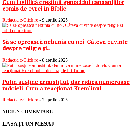
Cum justifică creștinii genocidul canaaniților
comis de evrei în Biblie
Redactia e-Click.ro
-
9 aprilie 2025
Să se oprească nebunia cu noi. Câteva cuvinte
despre religie și...
Redactia e-Click.ro
-
8 aprilie 2025
Putin susține armistițiul, dar ridică numeroase
îndoieli: Cum a reacționat Kremlinul...
Redactia e-Click.ro
-
7 aprilie 2025
NICIUN COMENTARIU
LĂSAȚI UN MESAJ