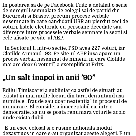
In postarea sa de pe Facebook, Fritz a detaliat o serie
de nereguli semnalate de colegii sai de partid din
Bucuresti si Brasov, precum procese verbale
nesemnate in care candidatii USR au pierdut zeci de
voturi, listele electorale cu persoane decedate sau
diferente intre procesele verbale semnate la sectii si
cele afisate pe site-ul AEP.
„In Sectorul 1, intr-o sectie, PSD avea 227 voturi, iar
Clotilde Armand 193. Pe site-ul AEP insa apare un
proces verbal, nesemnat de nimeni, in care Clotilde
mai are doar 6 voturi”, a exemplificat Fritz.
„Un salt inapoi in anii ’90”
Edilul Timisoarei a subliniat ca astfel de situatii au
existat in mai multe locuri din tara, denuntand asa-
numitele „fraude sau doar neatentia” in procesul de
numarare. El considera inacceptabil ca, intr-o
democratie, sa nu se poata renumara voturile acolo
unde exista dubii.
„E un esec colosal si o rusine nationala modul
dezastruos in care s-au organizat aceste alegeri. E un