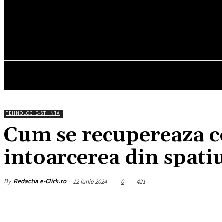
16.6
C
München
vineri, august 7, 2026
HOM
TEHNOLOGIE-STIINTA
Cum se recupereaza 
intoarcerea din spati
By
Redactia e-Click.ro
12 iunie 2024
0
421