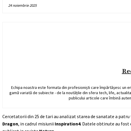
24 noiembrie 2025
Re
Echipa noastra este formata din profesioniști care împărtășesc un e
gamă variată de subiecte - de la noutățile din sfera tech, life, actualit
publicului articole care îmbină auten
Cercetatorii din 25 de tari au analizat starea de sanatate a patru 
Dragon
, in cadrul misiunii
Inspiration4
. Datele obtinute au fost 