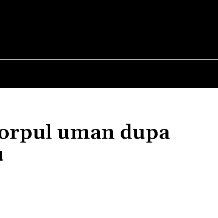
E
STIRI
TEHNOLOGIE-STIINTA
CURIOZITATI
corpul uman dupa
u
Acțiune