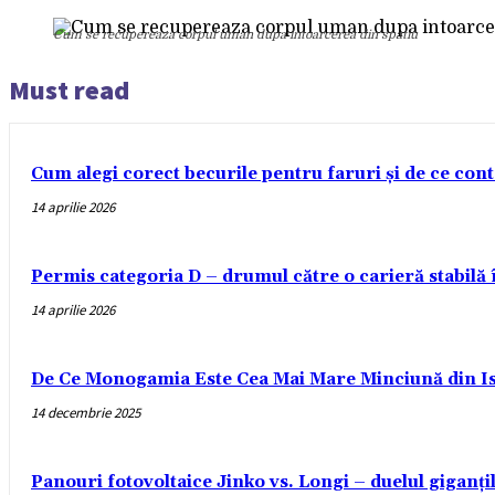
Cum se recupereaza corpul uman dupa intoarcerea din spatiu
Must read
Cum alegi corect becurile pentru faruri și de ce con
14 aprilie 2026
Permis categoria D – drumul către o carieră stabilă
14 aprilie 2026
De Ce Monogamia Este Cea Mai Mare Minciună din Is
14 decembrie 2025
Panouri fotovoltaice Jinko vs. Longi – duelul giganți