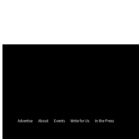
Conectare
Bine ați venit! Autentificați-vă in contul dvs
numele dvs de utilizator
parola dvs
Ați uitat parola? obține ajutor
Politica de Confidentialitate
Recuperare parola
Recuperați-vă parola
adresa dvs de email
O parola va fi trimisă pe adresa dvs de email.
Advertise
About
Events
Write for Us
In the Press