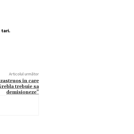
tari.
Articolul următor
zastruos in care
Grebla trebuie sa
demisioneze”