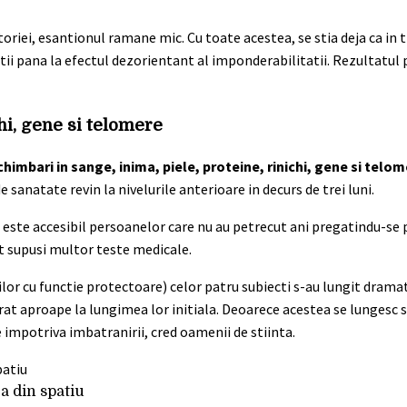
toriei, esantionul ramane mic. Cu toate acestea, se stia deja ca in 
atii pana la efectul dezorientant al imponderabilitatii. Rezultatul
hi, gene si telomere
chimbari in sange, inima, piele, proteine, rinichi, gene si telo
sanatate revin la nivelurile anterioare in decurs de trei luni.
l este accesibil persoanelor care nu au petrecut ani pregatindu-se
ost supusi multor teste medicale.
r cu functie protectoare) celor patru subiecti s-au lungit dramat
rat aproape la lungimea lor initiala. Deoarece acestea se lungesc s
 impotriva imbatranirii, cred oamenii de stiinta.
 din spatiu