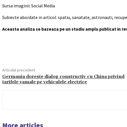
Sursa imaginii: Social Media
Subiecte abordate in articol: spatiu, sanatate, astronauti, recup
Aceasta analiza se bazeaza pe un studiu amplu publicat in revi
Acțiune
Articolul precedent
Germania doreste dialog constructiv cu China privind
tarifele vamale pe vehiculele electrice
More articles