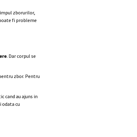
timpul zborurilor,
 poate fi probleme
mere
. Dar corpul se
 pentru zbor. Pentru
ic cand au ajuns in
i odata cu