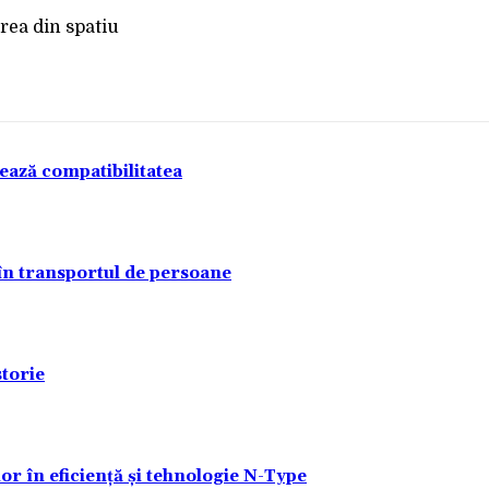
tează compatibilitatea
 în transportul de persoane
torie
lor în eficiență și tehnologie N-Type