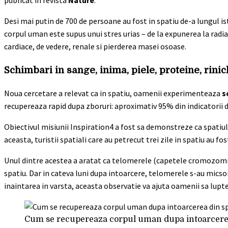
publicat in revista
Nature
.
Desi mai putin de 700 de persoane au fost in spatiu de-a lungul is
corpul uman este supus unui stres urias – de la expunerea la radi
cardiace, de vedere, renale si pierderea masei osoase.
Schimbari in sange, inima, piele, proteine, rinic
Noua cercetare a relevat ca in spatiu, oamenii experimenteaza
s
recupereaza rapid dupa zboruri: aproximativ 95% din indicatorii de 
Obiectivul misiunii Inspiration4 a fost sa demonstreze ca spatiu
aceasta, turistii spatiali care au petrecut trei zile in spatiu au f
Unul dintre acestea a aratat ca telomerele (capetele cromozomilo
spatiu. Dar in cateva luni dupa intoarcere, telomerele s-au micso
inaintarea in varsta, aceasta observatie va ajuta oamenii sa lupte
Cum se recupereaza corpul uman dupa intoarcerea