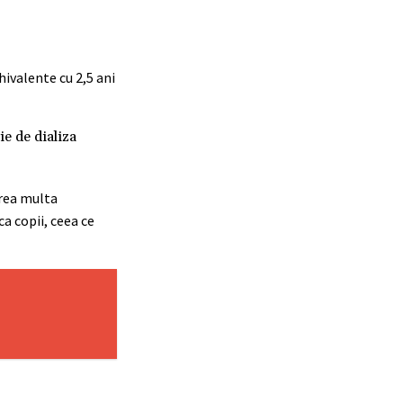
chivalente cu 2,5 ani
e de dializa
prea multa
a copii, ceea ce