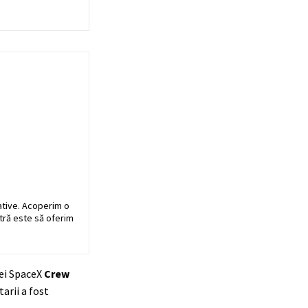
ative. Acoperim o
stră este să oferim
tei SpaceX
Crew
arii a fost