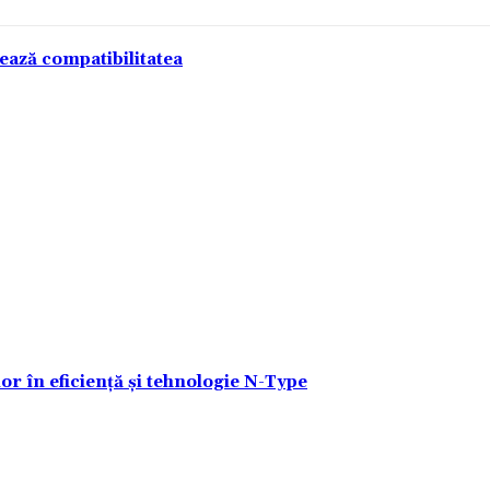
tează compatibilitatea
lor în eficiență și tehnologie N-Type