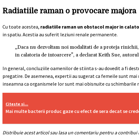
Radiatiile raman o provocare majora
Cu toate acestea,
radiatiile raman un obstacol major in calato
in spatiu. Acestia au suferit leziuni renale permanente.
„Daca nu dezvoltam noi modalitati de a proteja rinichii,
in calatoria de intoarcere”, a declarat Keith Sue, autorul
In general, concluziile oamenilor de stiinta s-au dovedit a fi des
pregatire. De asemenea, expertii au sugerat ca femeile sunt mai re
inseamna ca organismele lor sunt mai obisnuite cu schimbarile 
Citeste si...
Mai multe bacterii produc gaze cu efect de sera decat se cred
Distribuie acest articol sau lasa un comentariu pentru a contribui l