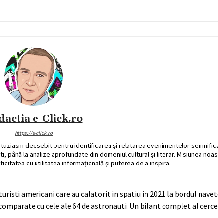
dactia e-Click.ro
https://e-click.ro
ntuziasm deosebit pentru identificarea și relatarea evenimentelor semnific
ati, până la analize aprofundate din domeniul cultural și literar. Misiunea noa
ticitatea cu utilitatea informațională și puterea de a inspira.
turisti americani care au calatorit in spatiu in 2021 la bordul nave
comparate cu cele ale 64 de astronauti. Un bilant complet al cercet