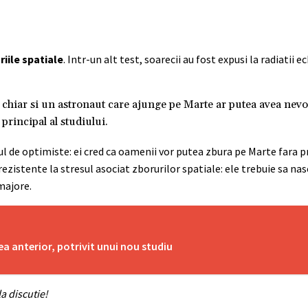
riile spatiale
. Intr-un alt test, soarecii au fost expusi la radiatii e
 chiar si un astronaut care ajunge pe Marte ar putea avea nevoi
 principal al studiului.
tul de optimiste: ei cred ca oamenii vor putea zbura pe Marte fara 
zistente la stresul asociat zborurilor spatiale: ele trebuie sa nasc
majore.
ea anterior, potrivit unui nou studiu
a discutie!