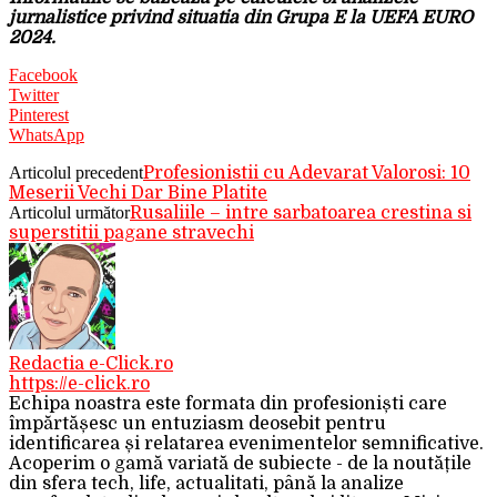
jurnalistice privind situatia din Grupa E la UEFA EURO
2024.
Facebook
Twitter
Pinterest
WhatsApp
Articolul precedent
Profesionistii cu Adevarat Valorosi: 10
Meserii Vechi Dar Bine Platite
Articolul următor
Rusaliile – intre sarbatoarea crestina si
superstitii pagane stravechi
Redactia e-Click.ro
https://e-click.ro
Echipa noastra este formata din profesioniști care
împărtășesc un entuziasm deosebit pentru
identificarea și relatarea evenimentelor semnificative.
Acoperim o gamă variată de subiecte - de la noutățile
din sfera tech, life, actualitati, până la analize