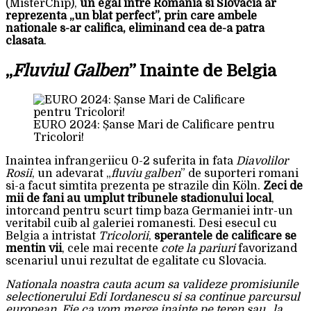
(MisterChip),
un egal intre Romania si Slovacia ar
reprezenta „un blat perfect”, prin care ambele
nationale s-ar califica, eliminand cea de-a patra
clasata
.
„
Fluviul Galben
” Inainte de Belgia
EURO 2024: Șanse Mari de Calificare pentru
Tricolori!
Inaintea infrangeriicu 0-2 suferita in fata
Diavolilor
Rosii
, un adevarat „
fluviu galben
” de suporteri romani
si-a facut simtita prezenta pe strazile din Köln.
Zeci de
mii de fani au umplut tribunele stadionului local
,
intorcand pentru scurt timp baza Germaniei intr-un
veritabil cuib al galeriei romanesti. Desi esecul cu
Belgia a intristat
Tricolorii
,
sperantele de calificare se
mentin vii
, cele mai recente
cote la pariuri
favorizand
scenariul unui rezultat de egalitate cu Slovacia.
Nationala noastra cauta acum sa valideze promisiunile
selectionerului Edi Iordanescu si sa continue parcursul
european. Fie ca vom merge inainte pe teren sau „la