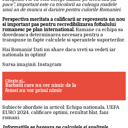
pace”, important este ca tricolorii sa culeaga roadele
unui an de munca si daruire pentru culorile Romaniei.
Perspectiva meritata a calificarii ar reprezenta un nou
si important pas pentru recredibilizarea fotbalului
romanesc pe plan international.
Ramane ca echipa sa
dovedeasca determinarea necesara pentru a
transpune in fapte calculele si sperantele suporterilor.
Hai Romania! Dati un share daca vreti sa vedeti iar
nationala in optimi!
Sursa imaginii: Instagram
Citeste si...
Barbatii care nu cer nimic de la
femei nu vor primi nimic
Subiecte abordate in articol: Echipa nationala, UEFA
EURO 2024, calificare optimi, rezultat blat, fani
romani.
Informatiile se bazeaza pe calculele si analizele