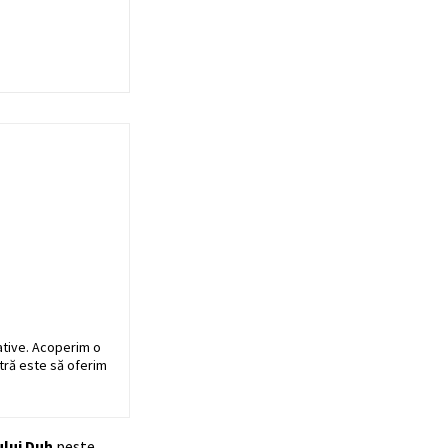
ative. Acoperim o
stră este să oferim
lui Duh
peste