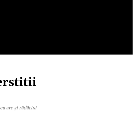
OPINII
rstitii
ea are și rădăcini