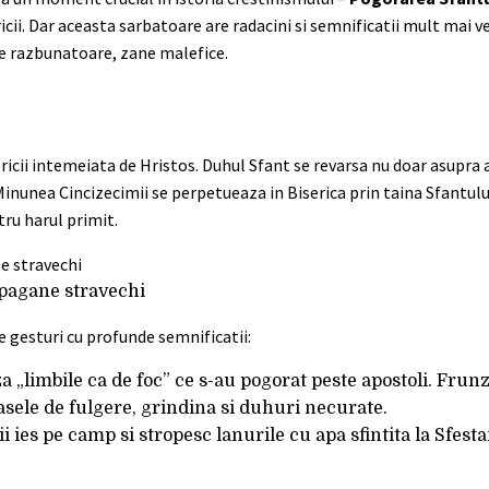
cii. Dar aceasta sarbatoare are radacini si semnificatii mult mai ve
ne razbunatoare, zane malefice.
cii intemeiata de Hristos. Duhul Sfant se revarsa nu doar asupra 
. Minunea Cincizecimii se perpetueaza in Biserica prin taina Sfantul
tru harul primit.
i pagane stravechi
 gesturi cu profunde semnificatii:
a „limbile ca de foc” ce s-au pogorat peste apostoli. Frunz
asele de fulgere, grindina si duhuri necurate.
 ies pe camp si stropesc lanurile cu apa sfintita la Sfesta