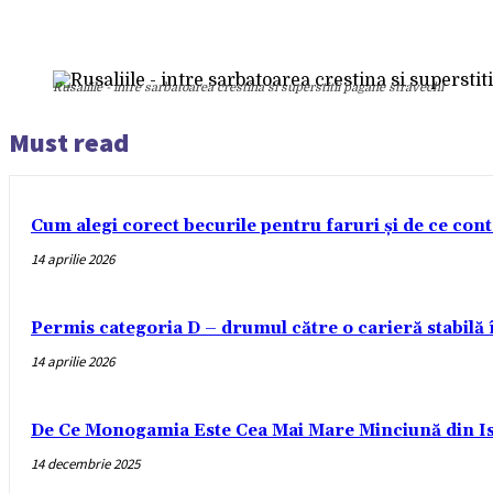
Rusaliile - intre sarbatoarea crestina si superstitii pagane stravechi
Must read
Cum alegi corect becurile pentru faruri și de ce con
14 aprilie 2026
Permis categoria D – drumul către o carieră stabilă
14 aprilie 2026
De Ce Monogamia Este Cea Mai Mare Minciună din Is
14 decembrie 2025