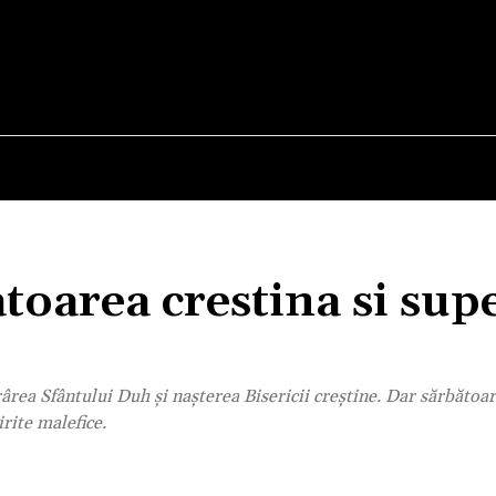
E
STIRI
TEHNOLOGIE-STIINTA
CURIOZITATI
toarea crestina si supe
ârea Sfântului Duh și nașterea Bisericii creștine. Dar sărbătoar
irite malefice.