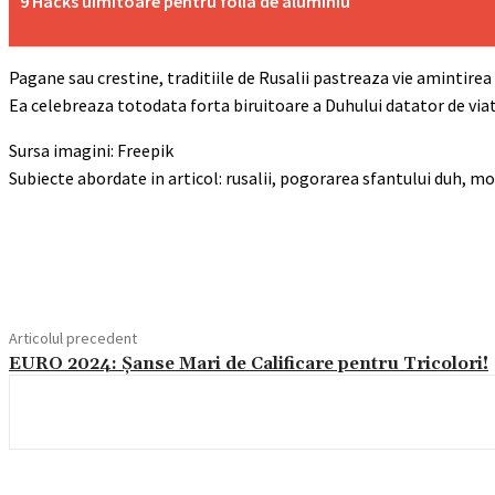
9 Hacks uimitoare pentru folia de aluminiu
Pagane sau crestine, traditiile de Rusalii pastreaza vie amintirea 
Ea celebreaza totodata forta biruitoare a Duhului datator de viata
Sursa imagini: Freepik
Subiecte abordate in articol: rusalii, pogorarea sfantului duh, mosi
Acțiune
Articolul precedent
EURO 2024: Șanse Mari de Calificare pentru Tricolori!