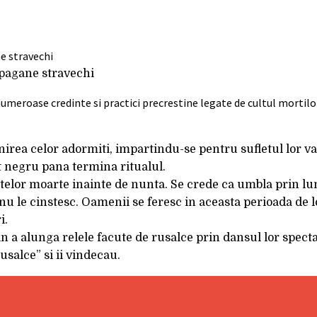
i pagane stravechi
umeroase credinte si practici precrestine legate de cultul mortilo
nirea celor adormiti, impartindu-se pentru sufletul lor 
st negru pana termina ritualul.
etelor moarte inainte de nunta. Se crede ca umbla prin lu
 nu le cinstesc. Oamenii se feresc in aceasta perioada de lo
i.
 in a alunga relele facute de rusalce prin dansul lor spect
usalce” si ii vindecau.