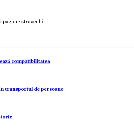
Acțiune
tează compatibilitatea
 în transportul de persoane
torie