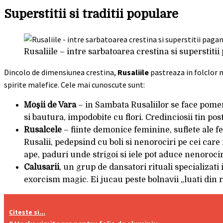
Superstitii si traditii populare
Rusaliile – intre sarbatoarea crestina si superstiti
Dincolo de dimensiunea crestina,
Rusaliile
pastreaza in folclor n
spirite malefice. Cele mai cunoscute sunt:
Moşii de Vara
– in Sambata Rusaliilor se face pome
si bautura, impodobite cu flori. Credinciosii tin po
Rusalcele
– fiinte demonice feminine, suflete ale f
Rusalii, pedepsind cu boli si nenorociri pe cei care
ape, paduri unde strigoi si iele pot aduce nenorocir
Calusarii
, un grup de dansatori rituali specializati
exorcism magic. Ei jucau peste bolnavii „luati din r
Citeste si...