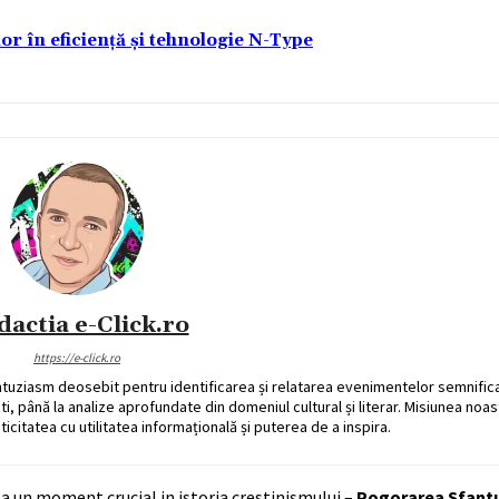
lor în eficiență și tehnologie N-Type
dactia e-Click.ro
https://e-click.ro
ntuziasm deosebit pentru identificarea și relatarea evenimentelor semnific
ati, până la analize aprofundate din domeniul cultural și literar. Misiunea noa
ticitatea cu utilitatea informațională și puterea de a inspira.
za un moment crucial in istoria crestinismului –
Pogorarea Sfantu