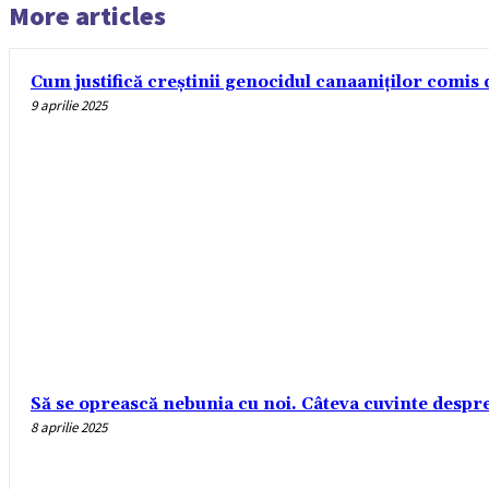
More articles
Cum justifică creștinii genocidul canaaniților comis d
9 aprilie 2025
Să se oprească nebunia cu noi. Câteva cuvinte despre r
8 aprilie 2025