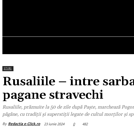
24.4
C
München
joi, august 6, 2026
HOM
STIRI
Rusaliile – intre sarba
pagane stravechi
Rusaliile, prăznuite la 50 de zile după Paște, marchează Pogor
păgâne, cu tradiții și superstiții legate de cultul morților și sp
By
Redactia e-Click.ro
23 iunie 2024
0
482