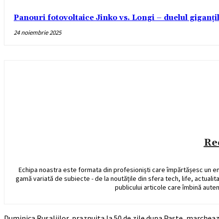
Panouri fotovoltaice Jinko vs. Longi – duelul giganți
24 noiembrie 2025
Re
Echipa noastra este formata din profesioniști care împărtășesc un e
gamă variată de subiecte - de la noutățile din sfera tech, life, actualit
publicului articole care îmbină auten
Duminica Rusaliilor, praznuita la 50 de zile dupa Paste, marchea