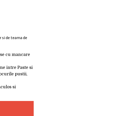
r si de teama de
vase cu mancare
me intre Paste si
curile pustii,
aculos si