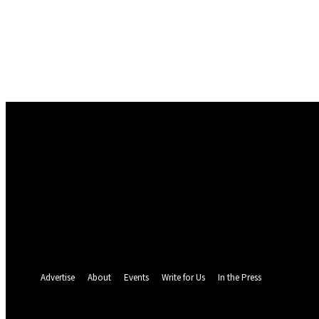
Conectare
Bine ați venit! Autentificați-vă in contul dvs
numele dvs de utilizator
parola dvs
Ați uitat parola? obține ajutor
Politica de Confidentialitate
Recuperare parola
Recuperați-vă parola
adresa dvs de email
O parola va fi trimisă pe adresa dvs de email.
Advertise
About
Events
Write for Us
In the Press