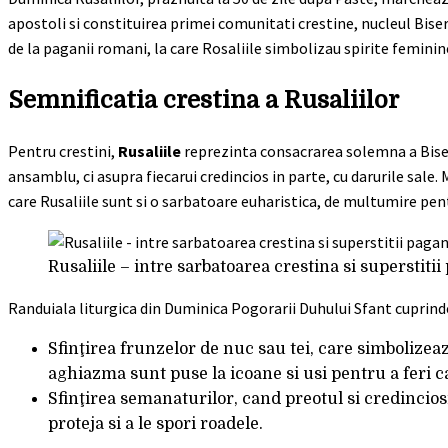
apostoli si constituirea primei comunitati crestine, nucleul Biseri
de la paganii romani, la care Rosaliile simbolizau spirite femini
Semnificatia crestina a Rusaliilor
Pentru crestini,
Rusaliile
reprezinta consacrarea solemna a Biseri
ansamblu, ci asupra fiecarui credincios in parte, cu darurile sale
care Rusaliile sunt si o sarbatoare euharistica, de multumire pen
Rusaliile – intre sarbatoarea crestina si superstiti
Randuiala liturgica din Duminica Pogorarii Duhului Sfant cuprinde
Sfinţirea frunzelor de nuc sau tei, care simbolizeaz
aghiazma sunt puse la icoane si usi pentru a feri c
Sfinţirea semanaturilor, cand preotul si credinciosii
proteja si a le spori roadele.