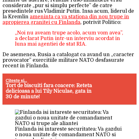
Inainte de aderare, relatiile ruso-finlandeze erau
considerate „pur si simplu perfecte” de catre
presedintele rus Vladimir Putin. Insa acum, liderul de
la Kremlin
ameninta ca va stationa din nou trupe in
apropierea granitei cu Finlanda
, potrivit Politico:
„Noi nu aveam trupe acolo, acum vom avea”,
a declarat Putin intr-un interviu acordat in
luna mai agentiei de stat RIA.
De asemenea, Rusia a catalogat ca avand un „caracter
provocator” exercitiile militare NATO desfasurate
recent in Finlanda.
Citeste si...
Tort de biscuiti fara coacere: Reteta
delicioasa a lui Tily Niculae, gata in
30 de minute!
Finlanda isi intareste securitatea: Va gazdui
o noua unitate de comandament NATO si