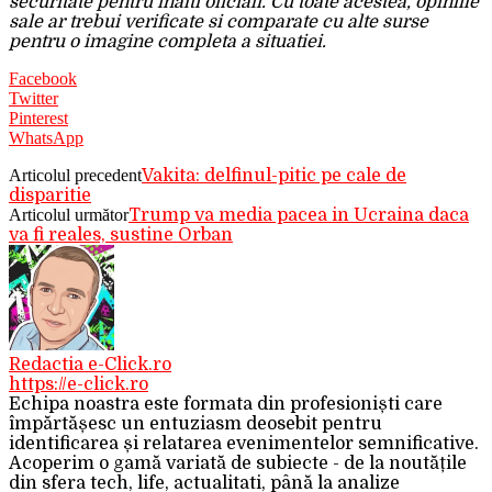
securitate pentru inalti oficiali. Cu toate acestea, opiniile
sale ar trebui verificate si comparate cu alte surse
pentru o imagine completa a situatiei.
Facebook
Twitter
Pinterest
WhatsApp
Articolul precedent
Vakita: delfinul-pitic pe cale de
disparitie
Articolul următor
Trump va media pacea in Ucraina daca
va fi reales, sustine Orban
Redactia e-Click.ro
https://e-click.ro
Echipa noastra este formata din profesioniști care
împărtășesc un entuziasm deosebit pentru
identificarea și relatarea evenimentelor semnificative.
Acoperim o gamă variată de subiecte - de la noutățile
din sfera tech, life, actualitati, până la analize