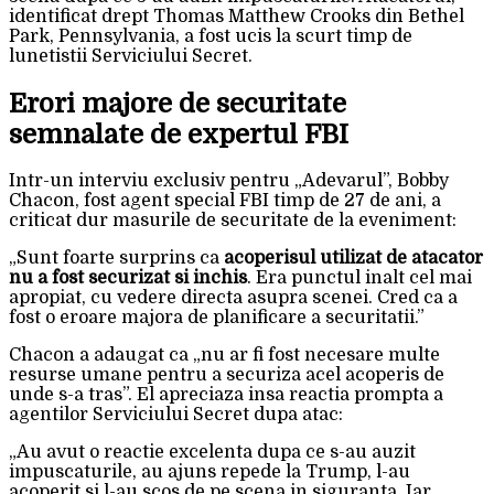
identificat drept Thomas Matthew Crooks din Bethel
Park, Pennsylvania, a fost ucis la scurt timp de
lunetistii Serviciului Secret.
Erori majore de securitate
semnalate de expertul FBI
Intr-un interviu exclusiv pentru „Adevarul”, Bobby
Chacon, fost agent special FBI timp de 27 de ani, a
criticat dur masurile de securitate de la eveniment:
„Sunt foarte surprins ca
acoperisul utilizat de atacator
nu a fost securizat si inchis
. Era punctul inalt cel mai
apropiat, cu vedere directa asupra scenei. Cred ca a
fost o eroare majora de planificare a securitatii.”
Chacon a adaugat ca „nu ar fi fost necesare multe
resurse umane pentru a securiza acel acoperis de
unde s-a tras”. El apreciaza insa reactia prompta a
agentilor Serviciului Secret dupa atac:
„Au avut o reactie excelenta dupa ce s-au auzit
impuscaturile, au ajuns repede la Trump, l-au
acoperit si l-au scos de pe scena in siguranta. Iar