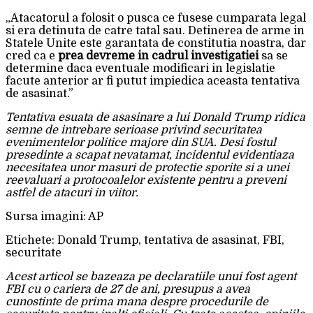
„Atacatorul a folosit o pusca ce fusese cumparata legal
si era detinuta de catre tatal sau. Detinerea de arme in
Statele Unite este garantata de constitutia noastra, dar
cred ca e
prea devreme in cadrul investigatiei
sa se
determine daca eventuale modificari in legislatie
facute anterior ar fi putut impiedica aceasta tentativa
de asasinat.”
Tentativa esuata de asasinare a lui Donald Trump ridica
semne de intrebare serioase privind securitatea
evenimentelor politice majore din SUA. Desi fostul
presedinte a scapat nevatamat, incidentul evidentiaza
necesitatea unor masuri de protectie sporite si a unei
reevaluari a protocoalelor existente pentru a preveni
astfel de atacuri in viitor.
Sursa imagini: AP
Etichete: Donald Trump, tentativa de asasinat, FBI,
securitate
Acest articol se bazeaza pe declaratiile unui fost agent
FBI cu o cariera de 27 de ani, presupus a avea
cunostinte de prima mana despre procedurile de