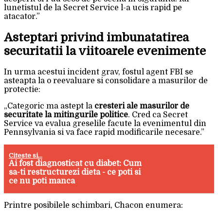
lunetistul de la Secret Service l-a ucis rapid pe
atacator.”
Asteptari privind imbunatatirea
securitatii la viitoarele evenimente
In urma acestui incident grav, fostul agent FBI se
asteapta la o reevaluare si consolidare a masurilor de
protectie:
„Categoric ma astept la
cresteri ale masurilor de
securitate la mitingurile politice
. Cred ca Secret
Service va evalua greselile facute la evenimentul din
Pennsylvania si va face rapid modificarile necesare.”
Citeste si...
Ai fost diagnosticat cu diabet: Cum
sa-ti restructurezi dieta - ce poti si
ce nu poti manca
Printre posibilele schimbari, Chacon enumera: