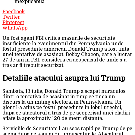
inexplicabila"
Facebook
Twitter
Pinterest
WhatsApp
Un fost agent FBI critica masurile de securitate
insuficiente la evenimentul din Pennsylvania unde
fostul presedinte american Donald Trump a fost tinta
unei tentative de asasinat. Bobby Chacon, care a lucrat
27 de ani in FBI, considera ca acoperisul de unde s-a
tras ar fi trebuit securizat.
Detaliile atacului asupra lui Trump
Sambata, 13 iulie, Donald Trump a scapat miraculos
dintr-o tentativa de asasinat in timp ce tinea un
discurs la un miting electoral in Pennsylvania. Un
glont l-a atins pe fostul presedinte in lobul urechii,
dupa ce atacatorul a tras de pe acoperisul unei cladiri
aflate la aproximativ 120 de metri distanta.
Serviciile de Securitate l-au scos rapid pe Trump de pe
scena dupa ce s-au auzit impuscaturile. Atacatorul,