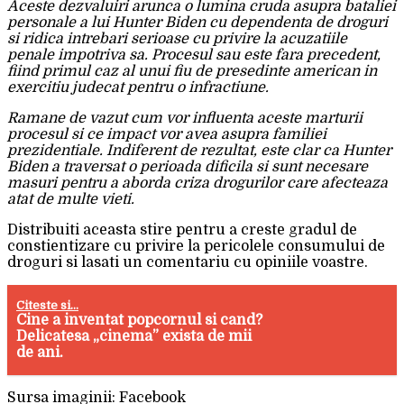
Aceste dezvaluiri arunca o lumina cruda asupra bataliei
personale a lui Hunter Biden cu dependenta de droguri
si ridica intrebari serioase cu privire la acuzatiile
penale impotriva sa. Procesul sau este fara precedent,
fiind primul caz al unui fiu de presedinte american in
exercitiu judecat pentru o infractiune.
Ramane de vazut cum vor influenta aceste marturii
procesul si ce impact vor avea asupra familiei
prezidentiale. Indiferent de rezultat, este clar ca Hunter
Biden a traversat o perioada dificila si sunt necesare
masuri pentru a aborda criza drogurilor care afecteaza
atat de multe vieti.
Distribuiti aceasta stire pentru a creste gradul de
constientizare cu privire la pericolele consumului de
droguri si lasati un comentariu cu opiniile voastre.
Citeste si...
Cine a inventat popcornul si cand?
Delicatesa „cinema” exista de mii
de ani.
Sursa imaginii: Facebook