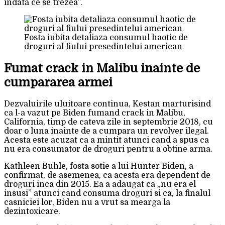
indata ce se trezea”.
Fosta iubita detaliaza consumul haotic de
droguri al fiului presedintelui american
Fumat crack in Malibu inainte de
cumpararea armei
Dezvaluirile uluitoare continua, Kestan marturisind
ca l-a vazut pe Biden fumand crack in Malibu,
California, timp de cateva zile in septembrie 2018, cu
doar o luna inainte de a cumpara un revolver ilegal.
Acesta este acuzat ca a mintit atunci cand a spus ca
nu era consumator de droguri pentru a obtine arma.
Kathleen Buhle, fosta sotie a lui Hunter Biden, a
confirmat, de asemenea, ca acesta era dependent de
droguri inca din 2015. Ea a adaugat ca „nu era el
insusi” atunci cand consuma droguri si ca, la finalul
casniciei lor, Biden nu a vrut sa mearga la
dezintoxicare.