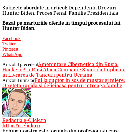
Subiecte abordate in articol: Dependenta Droguri,
Hunter Biden, Proces Penal, Familie Prezidentiala
Bazat pe marturiile oferite in timpul procesului lui
Hunter Biden.
Facebook
Twitter
Pinterest
WhatsApp
Articolul precedent
Amenintare Cibernetica din Rusia:
Hackeri Pro-Rusi Ataca Companie Spaniola Implicata
in Livrarea de Tancuri pentru Ucraina
Articolul următor
Pui la cuptor in sos de mustar si miere:
O reteta rapida si delicioasa pentru intreaga familie
Redactia e-Click.ro
https://e-click.ro
Echipa noastra este formata din profesioniști care