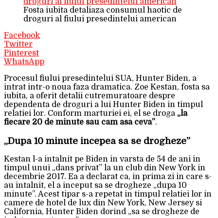
Fosta iubita detaliaza consumul haotic de
droguri al fiului presedintelui american
Facebook
Twitter
Pinterest
WhatsApp
Procesul fiului presedintelui SUA, Hunter Biden, a
intrat intr-o noua faza dramatica. Zoe Kestan, fosta sa
iubita, a oferit detalii cutremuratoare despre
dependenta de droguri a lui Hunter Biden in timpul
relatiei lor. Conform marturiei ei, el se droga
„la
fiecare 20 de minute sau cam asa ceva”
.
„Dupa 10 minute incepea sa se drogheze”
Kestan l-a intalnit pe Biden in varsta de 54 de ani in
timpul unui „dans privat” la un club din New York in
decembrie 2017. Ea a declarat ca, in prima zi in care s-
au intalnit, el a inceput sa se drogheze „dupa 10
minute”. Acest tipar s-a repetat in timpul relatiei lor in
camere de hotel de lux din New York, New Jersey si
California, Hunter Biden dorind „sa se drogheze de