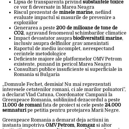
Lipsa de transparenta privind
substantele toxice
ce vor fi deversate in Marea Neagra
Riscul prezentat de
minele marine
, nefiind
evaluate impactul si masurile de prevenire a
exploziilor
Generarea a peste
200 de milioane de tone de
CO2
, agravand fenomenul schimbarilor climatice
Impact devastator asupra
biodiversitatii marine
,
inclusiv asupra delfinilor grav amenintati
Raportul de mediu incomplet, nerespectand
cerintele metodologice
Deficiente majore ale platformelor OMV Petrom
existente, punand in pericol Marea Neagra
Consultari publice insuficiente si superficiale in
Romania si Bulgaria
„Domnule Fechet, demisia! Nu mai reprezentati
interesele cetatenilor romani, ci ale marilor poluatori”,
a declarat Vlad Catuna, Coordonator Campanii la
Greenpeace Romania, subliniind dezacordul a peste
11.000 de romani
fata de proiect si cele peste
24.000
semnaturi
pe petitia pentru protejarea Marii Negre.
Greenpeace Romania a demarat deja actiuni in
instanta impotriva
OMV Petrom
,
Romgaz
si altor