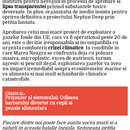
institutii pentru nereguli in procesul de aprobare si
lipsa transparentei
privind substantele toxice
deversate. In plus, organizatia de mediu insista pentru
oprirea definitiva a proiectului Neptun Deep prin
petitia lansata.
Aprobarea celui mai mare proiect de exploatare a
gazelor fosile din UE, care va fi operational peste 20 de
ani, este o decizie iresponsabila si incompatibila cu
urgenta combaterii
crizei climatice
. In conditiile in
care Marea Neagra se confrunta deja cu poluare
masiva, microplastic, exces de nutrienti, turism
agresiv si pescuit ilegal, exploatarea gazelor va avea
un impact iremediabil asupra ecosistemelor marine si
va alimenta si mai mult schimbarile climatice
catastrofale.
Citeste si...
Prizonier al sistemului: Odiseea
barbatului divortat cu copii si
pensie alimentara
Fiecare dintre noi poate face auzita vocea marii si a
naturii in aceasta batalie inegala. Semneaza petitia