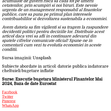
acumulate de guvern risca sa cada tot pe umerii
cetatenilor, prin scumpiri si noi biruri. Este nevoie
urgenta de un management responsabil al finantelor
publice, care sa puna pe primul plan interesele
contribuabililor si dezvoltarea sustenabila a economiei.
Avem datoria sa fim vigilenti si sa tragem la raspundere
decidentii politici pentru deciziile lor. Distribuie acest
articol daca vrei sa afli in continuare adevarul din
spatele cifrelor comunicate oficial! Spune-ne in
comentarii cum vezi tu evolutia economiei in aceste
conditii.
Sursa imaginii: Unsplash
Subiecte abordate in articol: datorie publica indatorare
cheltuieli bugetare inflatie
Surse: Executie bugetara Ministerul Finantelor Mai
2024, Baza de date Eurostat
Facebook
Twitter
Pinterest
WhatsApp