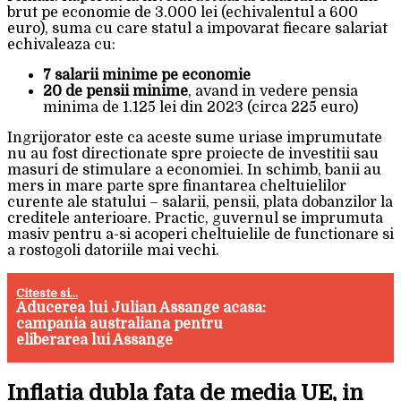
brut pe economie de 3.000 lei (echivalentul a 600
euro), suma cu care statul a impovarat fiecare salariat
echivaleaza cu:
7 salarii minime pe economie
20 de pensii minime
, avand in vedere pensia
minima de 1.125 lei din 2023 (circa 225 euro)
Ingrijorator este ca aceste sume uriase imprumutate
nu au fost directionate spre proiecte de investitii sau
masuri de stimulare a economiei. In schimb, banii au
mers in mare parte spre finantarea cheltuielilor
curente ale statului – salarii, pensii, plata dobanzilor la
creditele anterioare. Practic, guvernul se imprumuta
masiv pentru a-si acoperi cheltuielile de functionare si
a rostogoli datoriile mai vechi.
Citeste si...
Aducerea lui Julian Assange acasa:
campania australiana pentru
eliberarea lui Assange
Inflatia dubla fata de media UE, in