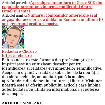
Articolul precedent
Apocalipsa umanitara in Gaza: 80% din
populatie, stramutata in urma conflictului dintre
Israel si Hamas
Articolul următor
Numarul companiilor americane si al
angajatilor acestora s-a dublat in Romania in ultimii 10
ani, generand profituri masive
Redactia e-Click.ro
https://e-click.ro
Echipa noastra este formata din profesioniști care
împărtășesc un entuziasm deosebit pentru
identificarea și relatarea evenimentelor semnificative.
Acoperim o gamă variată de subiecte - de la noutățile
din sfera tech, life, actualitati, până la analize
aprofundate din domeniul cultural și literar. Misiunea
noastră este să oferim publicului articole care îmbină
autenticitatea cu utilitatea informațională și puterea
de a inspira.
ARTICOLE SIMILARE