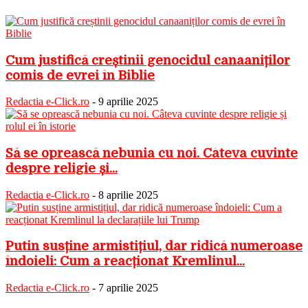
Cum justifică creștinii genocidul canaaniților
comis de evrei în Biblie
Redactia e-Click.ro
-
9 aprilie 2025
Să se oprească nebunia cu noi. Câteva cuvinte
despre religie și...
Redactia e-Click.ro
-
8 aprilie 2025
Putin susține armistițiul, dar ridică numeroase
îndoieli: Cum a reacționat Kremlinul...
Redactia e-Click.ro
-
7 aprilie 2025