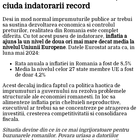
ciuda indatorarii record
Desi in mod normal imprumuturile publice ar trebui
sa sustina dezvoltarea economica si controlul
preturilor, realitatea din Romania este complet
diferita. Cu tot acest puseu de indatorare,
inflatia a
ajuns la un nivel de doua ori mai mare decat media la
nivelul Uniunii Europene
. Datele Eurostat arata ca, in
luna mai 2024:
Rata anuala a inflatiei in Romania a fost de 8,5%
Media la nivelul celor 27 state membre UE a fost
de doar 4,2%
Acest decalaj indica faptul ca politica haotica de
imprumuturi a guvernului nu rezolva problemele
structurale ale economiei romanesti. In loc sa
alimenteze inflatia prin cheltuieli neproductive,
executivul ar trebui sa se concentreze pe atragerea de
investitii, cresterea competitivitatii si consolidarea
fiscala.
Situatia devine din ce in ce mai ingrijoratoare pentru
buzunarele romanilor. Povara uriasa a datoriilor