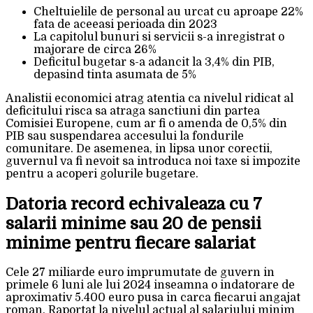
Cheltuielile de personal au urcat cu aproape 22%
fata de aceeasi perioada din 2023
La capitolul bunuri si servicii s-a inregistrat o
majorare de circa 26%
Deficitul bugetar s-a adancit la 3,4% din PIB,
depasind tinta asumata de 5%
Analistii economici atrag atentia ca nivelul ridicat al
deficitului risca sa atraga sanctiuni din partea
Comisiei Europene, cum ar fi o amenda de 0,5% din
PIB sau suspendarea accesului la fondurile
comunitare. De asemenea, in lipsa unor corectii,
guvernul va fi nevoit sa introduca noi taxe si impozite
pentru a acoperi golurile bugetare.
Datoria record echivaleaza cu 7
salarii minime sau 20 de pensii
minime pentru fiecare salariat
Cele 27 miliarde euro imprumutate de guvern in
primele 6 luni ale lui 2024 inseamna o indatorare de
aproximativ 5.400 euro pusa in carca fiecarui angajat
roman. Raportat la nivelul actual al salariului minim