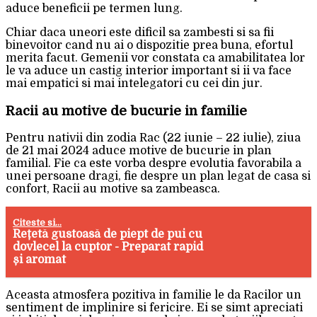
aduce beneficii pe termen lung.
Chiar daca uneori este dificil sa zambesti si sa fii
binevoitor cand nu ai o dispozitie prea buna, efortul
merita facut. Gemenii vor constata ca amabilitatea lor
le va aduce un castig interior important si ii va face
mai empatici si mai intelegatori cu cei din jur.
Racii au motive de bucurie in familie
Pentru nativii din zodia Rac (22 iunie – 22 iulie), ziua
de 21 mai 2024 aduce motive de bucurie in plan
familial. Fie ca este vorba despre evolutia favorabila a
unei persoane dragi, fie despre un plan legat de casa si
confort, Racii au motive sa zambeasca.
Citeste si...
Rețetă gustoasă de piept de pui cu
dovlecel la cuptor - Preparat rapid
și aromat
Aceasta atmosfera pozitiva in familie le da Racilor un
sentiment de implinire si fericire. Ei se simt apreciati