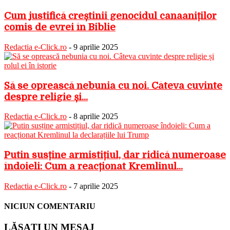
Cum justifică creștinii genocidul canaaniților
comis de evrei în Biblie
Redactia e-Click.ro
-
9 aprilie 2025
Să se oprească nebunia cu noi. Câteva cuvinte
despre religie și...
Redactia e-Click.ro
-
8 aprilie 2025
Putin susține armistițiul, dar ridică numeroase
îndoieli: Cum a reacționat Kremlinul...
Redactia e-Click.ro
-
7 aprilie 2025
NICIUN COMENTARIU
LĂSAȚI UN MESAJ