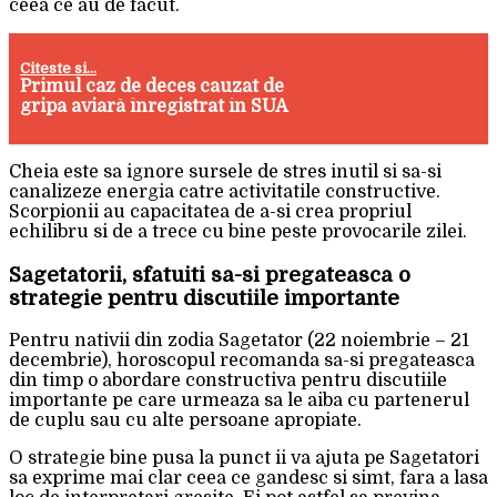
ceea ce au de facut.
Citeste si...
Primul caz de deces cauzat de
gripa aviară înregistrat în SUA
Cheia este sa ignore sursele de stres inutil si sa-si
canalizeze energia catre activitatile constructive.
Scorpionii au capacitatea de a-si crea propriul
echilibru si de a trece cu bine peste provocarile zilei.
Sagetatorii, sfatuiti sa-si pregateasca o
strategie pentru discutiile importante
Pentru nativii din zodia Sagetator (22 noiembrie – 21
decembrie), horoscopul recomanda sa-si pregateasca
din timp o abordare constructiva pentru discutiile
importante pe care urmeaza sa le aiba cu partenerul
de cuplu sau cu alte persoane apropiate.
O strategie bine pusa la punct ii va ajuta pe Sagetatori
sa exprime mai clar ceea ce gandesc si simt, fara a lasa