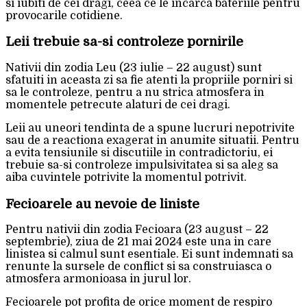
si iubiti de cei dragi, ceea ce le incarca bateriile pentru
provocarile cotidiene.
Leii trebuie sa-si controleze pornirile
Nativii din zodia Leu (23 iulie – 22 august) sunt
sfatuiti in aceasta zi sa fie atenti la propriile porniri si
sa le controleze, pentru a nu strica atmosfera in
momentele petrecute alaturi de cei dragi.
Leii au uneori tendinta de a spune lucruri nepotrivite
sau de a reactiona exagerat in anumite situatii. Pentru
a evita tensiunile si discutiile in contradictoriu, ei
trebuie sa-si controleze impulsivitatea si sa aleg sa
aiba cuvintele potrivite la momentul potrivit.
Fecioarele au nevoie de liniste
Pentru nativii din zodia Fecioara (23 august – 22
septembrie), ziua de 21 mai 2024 este una in care
linistea si calmul sunt esentiale. Ei sunt indemnati sa
renunte la sursele de conflict si sa construiasca o
atmosfera armonioasa in jurul lor.
Fecioarele pot profita de orice moment de respiro