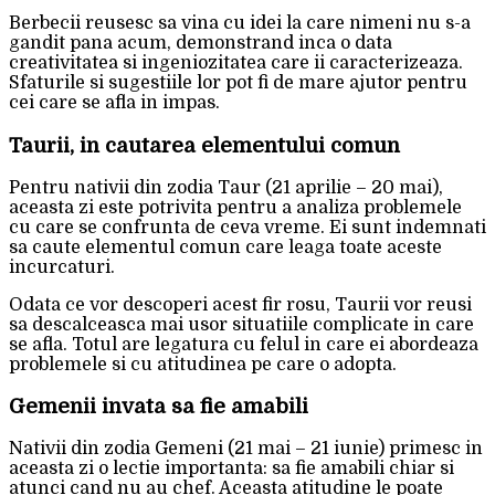
Berbecii reusesc sa vina cu idei la care nimeni nu s-a
gandit pana acum, demonstrand inca o data
creativitatea si ingeniozitatea care ii caracterizeaza.
Sfaturile si sugestiile lor pot fi de mare ajutor pentru
cei care se afla in impas.
Taurii, in cautarea elementului comun
Pentru nativii din zodia Taur (21 aprilie – 20 mai),
aceasta zi este potrivita pentru a analiza problemele
cu care se confrunta de ceva vreme. Ei sunt indemnati
sa caute elementul comun care leaga toate aceste
incurcaturi.
Odata ce vor descoperi acest fir rosu, Taurii vor reusi
sa descalceasca mai usor situatiile complicate in care
se afla. Totul are legatura cu felul in care ei abordeaza
problemele si cu atitudinea pe care o adopta.
Gemenii invata sa fie amabili
Nativii din zodia Gemeni (21 mai – 21 iunie) primesc in
aceasta zi o lectie importanta: sa fie amabili chiar si
atunci cand nu au chef. Aceasta atitudine le poate