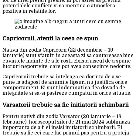
loc de interpretari gresite. Ei pot astfel sa previna
potentialele conflicte si sa mentina o atmosfera
pozitiva in relatiile lor.
Capricornii, atenti la ceea ce spun
Nativii din zodia Capricorn (22 decembrie – 19
ianuarie) sunt sfatuiti in aceasta zi sa cantareasca bine
cuvintele inainte de a le rosti. Exista riscul de a spune
lucruri nepotrivite, care pot avea consecinte nedorite.
Capricornii trebuie sa inteleaga ca dorinta de a se
pune la adapost de anumite lipsuri nu justifica orice
comportament. Ei sunt indemnati sa dea dovada de
integritate si sa-si pastreze cumpatul in orice situatie.
Varsatorii trebuie sa fie initiatorii schimbarii
Pentru nativii din zodia Varsator (20 ianuarie – 18
februarie), horoscopul zilei de 21 mai 2024 subliniaza
importanta de a fi ei insisi initiatorii schimbarii. Ei
trebuie sa fie cei care fac primul pas pentru a proteja