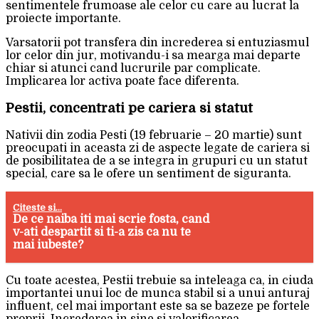
sentimentele frumoase ale celor cu care au lucrat la
proiecte importante.
Varsatorii pot transfera din increderea si entuziasmul
lor celor din jur, motivandu-i sa mearga mai departe
chiar si atunci cand lucrurile par complicate.
Implicarea lor activa poate face diferenta.
Pestii, concentrati pe cariera si statut
Nativii din zodia Pesti (19 februarie – 20 martie) sunt
preocupati in aceasta zi de aspecte legate de cariera si
de posibilitatea de a se integra in grupuri cu un statut
special, care sa le ofere un sentiment de siguranta.
Citeste si...
De ce naiba iti mai scrie fosta, cand
v-ati despartit si ti-a zis ca nu te
mai iubeste?
Cu toate acestea, Pestii trebuie sa inteleaga ca, in ciuda
importantei unui loc de munca stabil si a unui anturaj
influent, cel mai important este sa se bazeze pe fortele