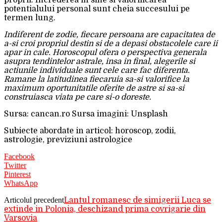
proprii. Increderea in sine si valorificarea
potentialului personal sunt cheia succesului pe
termen lung.
Indiferent de zodie, fiecare persoana are capacitatea de
a-si croi propriul destin si de a depasi obstacolele care ii
apar in cale. Horoscopul ofera o perspectiva generala
asupra tendintelor astrale, insa in final, alegerile si
actiunile individuale sunt cele care fac diferenta.
Ramane la latitudinea fiecaruia sa-si valorifice la
maximum oportunitatile oferite de astre si sa-si
construiasca viata pe care si-o doreste.
Sursa: cancan.ro Sursa imagini: Unsplash
Subiecte abordate in articol: horoscop, zodii,
astrologie, previziuni astrologice
Facebook
Twitter
Pinterest
WhatsApp
Articolul precedent
Lantul romanesc de simigerii Luca se
extinde in Polonia, deschizand prima covrigarie din
Varsovia