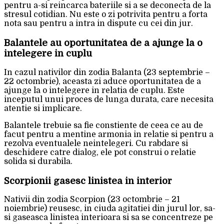
pentru a-si reincarca bateriile si a se deconecta de la
stresul cotidian. Nu este o zi potrivita pentru a forta
nota sau pentru a intra in dispute cu cei din jur.
Balantele au oportunitatea de a ajunge la o
intelegere in cuplu
In cazul nativilor din zodia Balanta (23 septembrie –
22 octombrie), aceasta zi aduce oportunitatea de a
ajunge la o intelegere in relatia de cuplu. Este
inceputul unui proces de lunga durata, care necesita
atentie si implicare.
Balantele trebuie sa fie constiente de ceea ce au de
facut pentru a mentine armonia in relatie si pentru a
rezolva eventualele neintelegeri. Cu rabdare si
deschidere catre dialog, ele pot construi o relatie
solida si durabila.
Scorpionii gasesc linistea in interior
Nativii din zodia Scorpion (23 octombrie – 21
noiembrie) reusesc, in ciuda agitatiei din jurul lor, sa-
si gaseasca linistea interioara si sa se concentreze pe