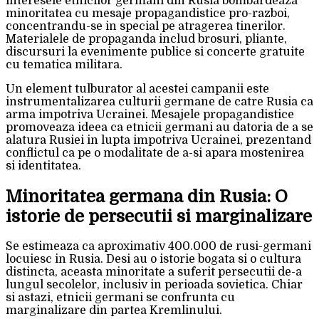
interesele etnicilor germani din Rusia bombardeaza
minoritatea cu mesaje propagandistice pro-razboi,
concentrandu-se in special pe atragerea tinerilor.
Materialele de propaganda includ brosuri, pliante,
discursuri la evenimente publice si concerte gratuite
cu tematica militara.
Un element tulburator al acestei campanii este
instrumentalizarea culturii germane de catre Rusia ca
arma impotriva Ucrainei. Mesajele propagandistice
promoveaza ideea ca etnicii germani au datoria de a se
alatura Rusiei in lupta impotriva Ucrainei, prezentand
conflictul ca pe o modalitate de a-si apara mostenirea
si identitatea.
Minoritatea germana din Rusia: O
istorie de persecutii si marginalizare
Se estimeaza ca aproximativ 400.000 de rusi-germani
locuiesc in Rusia. Desi au o istorie bogata si o cultura
distincta, aceasta minoritate a suferit persecutii de-a
lungul secolelor, inclusiv in perioada sovietica. Chiar
si astazi, etnicii germani se confrunta cu
marginalizare din partea Kremlinului.