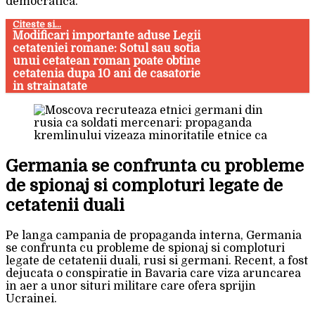
democratica.
Citeste si...
Modificari importante aduse Legii
cetateniei romane: Sotul sau sotia
unui cetatean roman poate obtine
cetatenia dupa 10 ani de casatorie
in strainatate
Germania se confrunta cu probleme
de spionaj si comploturi legate de
cetatenii duali
Pe langa campania de propaganda interna, Germania
se confrunta cu probleme de spionaj si comploturi
legate de cetatenii duali, rusi si germani. Recent, a fost
dejucata o conspiratie in Bavaria care viza aruncarea
in aer a unor situri militare care ofera sprijin
Ucrainei.