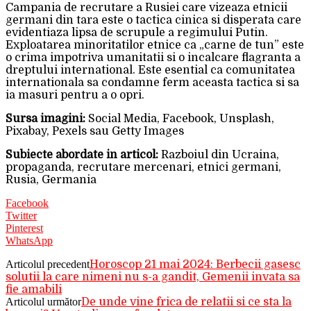
Campania de recrutare a Rusiei care vizeaza etnicii
germani din tara este o tactica cinica si disperata care
evidentiaza lipsa de scrupule a regimului Putin.
Exploatarea minoritatilor etnice ca „carne de tun” este
o crima impotriva umanitatii si o incalcare flagranta a
dreptului international. Este esential ca comunitatea
internationala sa condamne ferm aceasta tactica si sa
ia masuri pentru a o opri.
Sursa imagini:
Social Media, Facebook, Unsplash,
Pixabay, Pexels sau Getty Images
Subiecte abordate in articol:
Razboiul din Ucraina,
propaganda, recrutare mercenari, etnici germani,
Rusia, Germania
Facebook
Twitter
Pinterest
WhatsApp
Articolul precedent
Horoscop 21 mai 2024: Berbecii gasesc
solutii la care nimeni nu s-a gandit, Gemenii invata sa
fie amabili
Articolul următor
De unde vine frica de relatii si ce sta la