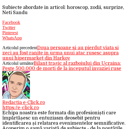
Subiecte abordate in articol: horoscop, zodii, surprize,
Neti Sandu
Facebook
Twitter
Pinterest
WhatsApp
Articolul precedent
Doua persoane si-au pierdut viata si
zeci au fost ranite in urma unui atac rusesc asupra
unui hipermarket din Harkov
Articolul următor
Bilant tragic al razboiului din Ucraina:
Peste 500.000 de morti de la inceputul invaziei ruse
Redactia e-Click.ro
https://e-click.ro
Echipa noastra este formata din profesioniști care
împărtășesc un entuziasm deosebit pentru
identificarea și relatarea evenimentelor semnificative.
Acoperim o gamă variată de subiecte - de la noutățile