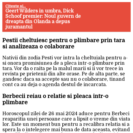
Citeste si...
Geert Wilders in umbra, Dick
Schoof premier: Noul guvern de
dreapta din Olanda a depus
juramantul
Pestii cheltuiesc pentru o plimbare prin tara
si analizeaza o colaborare
Nativii din zodia Pesti vor intra la cheltuiala pentru a-
si onora promisiunea de a pleca intr-o plimbare prin
tara. Vor da o raita pe la malul marii si ii vor trece in
revista pe prietenii din alte orase. Pe de alta parte, se
gandesc daca sa accepte sau nu o colaborare, tinand
cont ca au deja o agenda destul de incarcata.
Berbecii reiau o relatie si pleaca intr-o
plimbare
Horoscopul zilei de 26 mai 2024 aduce pentru Berbeci
reaparitia unei persoane care a lipsit o vreme din viata
lor. Este un moment bun pentru a recalibra relatia si a
spera la o intelegere mai buna de data aceasta, evitand