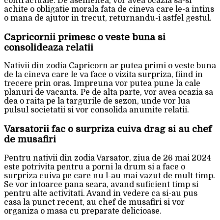
contractuale. De asemenea, vor avea ocazia sa-si
achite o obligatie morala fata de cineva care le-a intins
o mana de ajutor in trecut, returnandu-i astfel gestul.
Capricornii primesc o veste buna si
consolideaza relatii
Nativii din zodia Capricorn ar putea primi o veste buna
de la cineva care le va face o vizita surpriza, fiind in
trecere prin oras. Impreuna vor putea pune la cale
planuri de vacanta. Pe de alta parte, vor avea ocazia sa
dea o raita pe la targurile de sezon, unde vor lua
pulsul societatii si vor consolida anumite relatii.
Varsatorii fac o surpriza cuiva drag si au chef
de musafiri
Pentru nativii din zodia Varsator, ziua de 26 mai 2024
este potrivita pentru a porni la drum si a face o
surpriza cuiva pe care nu l-au mai vazut de mult timp.
Se vor intoarce pana seara, avand suficient timp si
pentru alte activitati. Avand in vedere ca si-au pus
casa la punct recent, au chef de musafiri si vor
organiza o masa cu preparate delicioase.