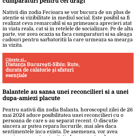
cumparaturi pentru cei dragi
Nativii din zodia Fecioara se vor bucura de un plus de
atentie si vizibilitate in mediul social. Este posibil sa fi
realizat ceva remarcabil si sa primeasca aprecieri atat
in viata reala, cat si in retelele de socializare. Pe de alta
parte, vor avea ocazia sa faca cumparaturi si sa aleaga
cadouri pentru sarbatoritii la care urmeaza sa mearga
in vizita.
Citeste si...
Distanța București-Sibiu: Rute,
durată de călătorie și sfaturi
esențiale
Balantele au sansa unei reconcilieri si a unei
dupa-amiezi placute
Pentru nativii din zodia Balanta, horoscopul zilei de 26
mai 2024 aduce posibilitatea unei reconcilieri cu o
persoana de care s-au separat recent. O discutie
sincera ar putea repara lucrurile, mai ales daca
sentimentele inca exista. De asemenea, vor avea