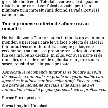
greselile din trecut. Totodata, vor avea la dispozitie
niste bani pe care ii vor folosi probabil pentru o
plimbare prin imprejurimi, dorind sa vada locuri si
oameni noi.
Taurii primesc o oferta de afaceri si au
musafiri
Nativii din zodia Taur ar putea intalni la un eveniment
monden o persoana care le va face o oferta de afaceri
tentanta. Desi sunt tentati sa accepte pe loc, este
recomandat sa mai lase propunerea la dospit pentru a
lua cea mai buna decizie. In plus, vor avea parte si de
musafiri, dar si de chef de o plimbare in parc sau la
sosea, reusind sa le impace pe toate.
Astrologul le recomanda tuturor sa se bucure din plin
de aceasta zi minunata, sa profite de oportunitatile care
apar si sa le aduca zambete celor dragi. Fiecare zodie
are parte de momente speciale si de sansa de a-si
imbunatati viata atat pe plan personal, cat si profesional.
Sursa: Stirileprotv.ro
Sursa imagini: Unsplash