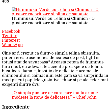
438
Hummusul Verde cu Țelina si Chimion - O
gustare racoritoare si plina de sanatate
Facebook
Twitter
Pinterest
WhatsApp
Cine ar fi crezut ca dintr-o simpla telina obisnuita,
putem crea o asemenea delicatesa de post, light si
totusi atat de savuroasa? Aceasta reteta de hummus
fara naut, cu adevarate accente proaspete de telina,
busuioc si lamaie, insotita de delicatele arome ale
chimionului si caimacului este gata sa va surprinda in
mod placut papilele gustative, chiar si pe ale celor mai
exigenti dintre dvs!
„O simpla gustare de vara care inalta arome
modeste la rang de delicatesa.” – Chef John
Ingrediente