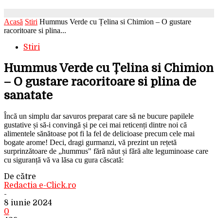
Acasă
Stiri
Hummus Verde cu Țelina si Chimion – O gustare
racoritoare si plina...
Stiri
Hummus Verde cu Țelina si Chimion
– O gustare racoritoare si plina de
sanatate
Încă un simplu dar savuros preparat care să ne bucure papilele
gustative și să-i convingă și pe cei mai reticenți dintre noi că
alimentele sănătoase pot fi la fel de delicioase precum cele mai
bogate arome! Deci, dragi gurmanzi, vă prezint un rețetă
surprinzătoare de „hummus" fără năut și fără alte leguminoase care
cu siguranță vă va lăsa cu gura căscată:
De către
Redactia e-Click.ro
-
8 iunie 2024
0