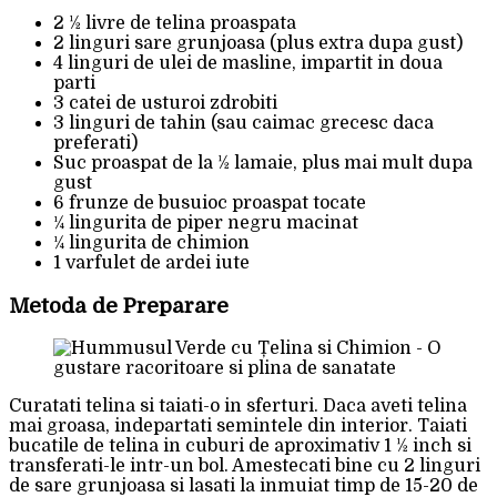
2 1⁄2 livre de telina proaspata
2 linguri sare grunjoasa (plus extra dupa gust)
4 linguri de ulei de masline, impartit in doua
parti
3 catei de usturoi zdrobiti
3 linguri de tahin (sau caimac grecesc daca
preferati)
Suc proaspat de la 1⁄2 lamaie, plus mai mult dupa
gust
6 frunze de busuioc proaspat tocate
1⁄4 lingurita de piper negru macinat
1⁄4 lingurita de chimion
1 varfulet de ardei iute
Metoda de Preparare
Curatati telina si taiati-o in sferturi. Daca aveti telina
mai groasa, indepartati semintele din interior. Taiati
bucatile de telina in cuburi de aproximativ 1 1⁄2 inch si
transferati-le intr-un bol. Amestecati bine cu 2 linguri
de sare grunjoasa si lasati la inmuiat timp de 15-20 de