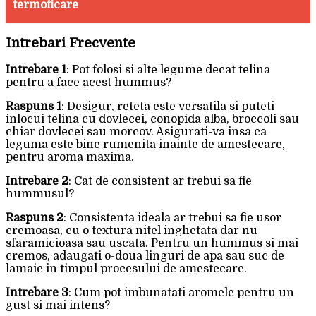
termoficare
Intrebari Frecvente
Intrebare 1
: Pot folosi si alte legume decat telina
pentru a face acest hummus?
Raspuns 1
: Desigur, reteta este versatila si puteti
inlocui telina cu dovlecei, conopida alba, broccoli sau
chiar dovlecei sau morcov. Asigurati-va insa ca
leguma este bine rumenita inainte de amestecare,
pentru aroma maxima.
Intrebare 2
: Cat de consistent ar trebui sa fie
hummusul?
Raspuns 2
: Consistenta ideala ar trebui sa fie usor
cremoasa, cu o textura nitel inghetata dar nu
sfaramicioasa sau uscata. Pentru un hummus si mai
cremos, adaugati o-doua linguri de apa sau suc de
lamaie in timpul procesului de amestecare.
Intrebare 3
: Cum pot imbunatati aromele pentru un
gust si mai intens?