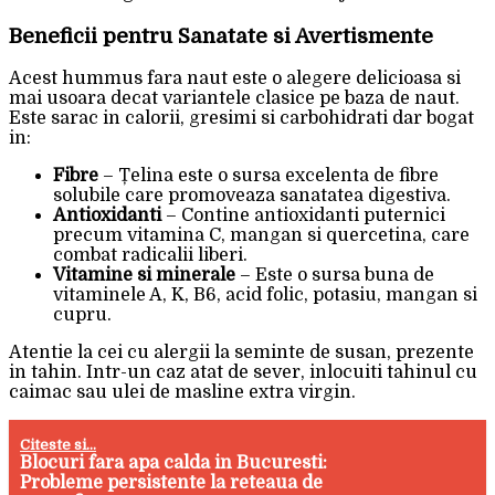
Beneficii pentru Sanatate si Avertismente
Acest hummus fara naut este o alegere delicioasa si
mai usoara decat variantele clasice pe baza de naut.
Este sarac in calorii, gresimi si carbohidrati dar bogat
in:
Fibre
– Țelina este o sursa excelenta de fibre
solubile care promoveaza sanatatea digestiva.
Antioxidanti
– Contine antioxidanti puternici
precum vitamina C, mangan si quercetina, care
combat radicalii liberi.
Vitamine si minerale
– Este o sursa buna de
vitaminele A, K, B6, acid folic, potasiu, mangan si
cupru.
Atentie la cei cu alergii la seminte de susan, prezente
in tahin. Intr-un caz atat de sever, inlocuiti tahinul cu
caimac sau ulei de masline extra virgin.
Citeste si...
Blocuri fara apa calda in Bucuresti:
Probleme persistente la reteaua de