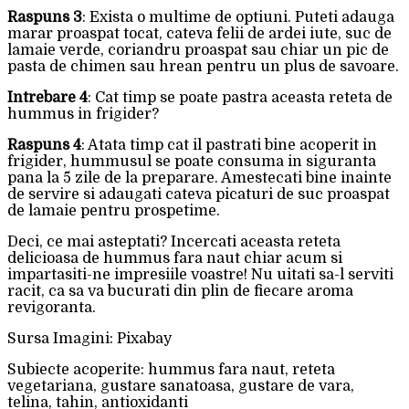
Raspuns 3
: Exista o multime de optiuni. Puteti adauga
marar proaspat tocat, cateva felii de ardei iute, suc de
lamaie verde, coriandru proaspat sau chiar un pic de
pasta de chimen sau hrean pentru un plus de savoare.
Intrebare 4
: Cat timp se poate pastra aceasta reteta de
hummus in frigider?
Raspuns 4
: Atata timp cat il pastrati bine acoperit in
frigider, hummusul se poate consuma in siguranta
pana la 5 zile de la preparare. Amestecati bine inainte
de servire si adaugati cateva picaturi de suc proaspat
de lamaie pentru prospetime.
Deci, ce mai asteptati? Incercati aceasta reteta
delicioasa de hummus fara naut chiar acum si
impartasiti-ne impresiile voastre! Nu uitati sa-l serviti
racit, ca sa va bucurati din plin de fiecare aroma
revigoranta.
Sursa Imagini: Pixabay
Subiecte acoperite: hummus fara naut, reteta
vegetariana, gustare sanatoasa, gustare de vara,
telina, tahin, antioxidanti