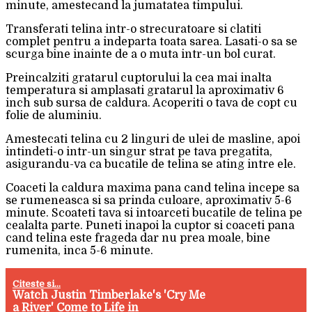
minute, amestecand la jumatatea timpului.
Transferati telina intr-o strecuratoare si clatiti
complet pentru a indeparta toata sarea. Lasati-o sa se
scurga bine inainte de a o muta intr-un bol curat.
Preincalziti gratarul cuptorului la cea mai inalta
temperatura si amplasati gratarul la aproximativ 6
inch sub sursa de caldura. Acoperiti o tava de copt cu
folie de aluminiu.
Amestecati telina cu 2 linguri de ulei de masline, apoi
intindeti-o intr-un singur strat pe tava pregatita,
asigurandu-va ca bucatile de telina se ating intre ele.
Coaceti la caldura maxima pana cand telina incepe sa
se rumeneasca si sa prinda culoare, aproximativ 5-6
minute. Scoateti tava si intoarceti bucatile de telina pe
cealalta parte. Puneti inapoi la cuptor si coaceti pana
cand telina este frageda dar nu prea moale, bine
rumenita, inca 5-6 minute.
Citeste si...
Watch Justin Timberlake's 'Cry Me
a River' Come to Life in