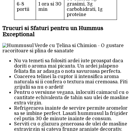
6-8
1 ora si 30
grasimi, 3g
portii
min
carbohidrati, 1g
proteine
Trucuri si Sfaturi pentru un Hummus
Exceptional
Nu va temeti sa folositi ardei iute proaspat daca
doriti o aroma mai picanta. Un ardei jalapeno
feliata fin ar adauga o nota savuroasa perfecta.
Coacerea telinei la cuptor ii intensifica aroma
naturala si ii confera o textura mai cremoasa. Fiti
grijulii sa nu o ardeti!
Pentru o versiune vegana, inlocuiti caimacul cu o
cantitate echivalenta de tahin sau ulei de masline
extra virgin.
Refrigerarea inainte de servire permite aromelor
sa se imbine perfect. Lasati hummusul la frigider
cel putin 30 de minute inainte de consum.
Serviti cu o glazura generoasa de ulei de masline
extravirgin si cateva frunze aranjate decorativ.