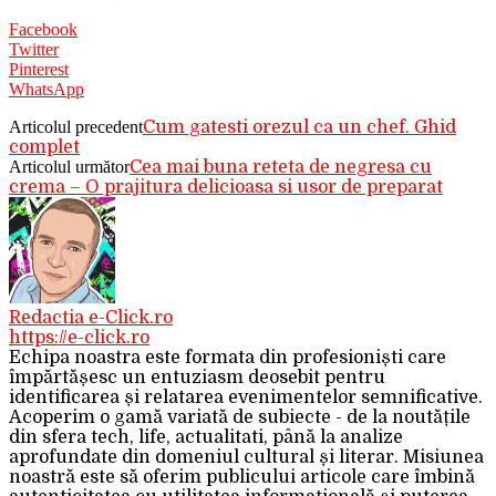
Facebook
Twitter
Pinterest
WhatsApp
Articolul precedent
Cum gatesti orezul ca un chef. Ghid
complet
Articolul următor
Cea mai buna reteta de negresa cu
crema – O prajitura delicioasa si usor de preparat
Redactia e-Click.ro
https://e-click.ro
Echipa noastra este formata din profesioniști care
împărtășesc un entuziasm deosebit pentru
identificarea și relatarea evenimentelor semnificative.
Acoperim o gamă variată de subiecte - de la noutățile
din sfera tech, life, actualitati, până la analize
aprofundate din domeniul cultural și literar. Misiunea
noastră este să oferim publicului articole care îmbină