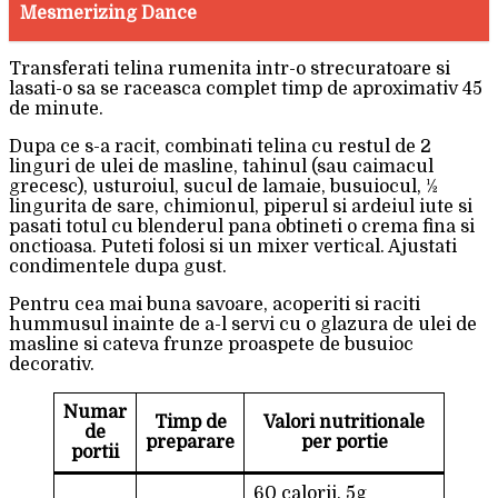
Mesmerizing Dance
Transferati telina rumenita intr-o strecuratoare si
lasati-o sa se raceasca complet timp de aproximativ 45
de minute.
Dupa ce s-a racit, combinati telina cu restul de 2
linguri de ulei de masline, tahinul (sau caimacul
grecesc), usturoiul, sucul de lamaie, busuiocul, 1⁄2
lingurita de sare, chimionul, piperul si ardeiul iute si
pasati totul cu blenderul pana obtineti o crema fina si
onctioasa. Puteti folosi si un mixer vertical. Ajustati
condimentele dupa gust.
Pentru cea mai buna savoare, acoperiti si raciti
hummusul inainte de a-l servi cu o glazura de ulei de
masline si cateva frunze proaspete de busuioc
decorativ.
Numar
Timp de
Valori nutritionale
de
preparare
per portie
portii
60 calorii, 5g